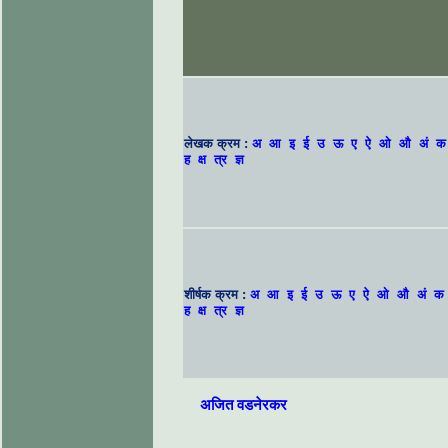
लेखक क्रम :
अ
आ
इ
ई
उ
ऊ
ए
ऐ
ओ
औ
अं
क
ह
क्ष
त्र
ज्ञ
शीर्षक क्रम :
अ
आ
इ
ई
उ
ऊ
ए
ऐ
ओ
औ
अं
क
ह
क्ष
त्र
ज्ञ
अजित वडनेरकर