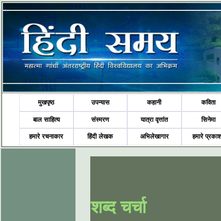
मुखपृष्ठ
उपन्यास
कहानी
कविता
बाल साहित्य
संस्मरण
यात्रा वृत्तांत
सिनेमा
हमारे रचनाकार
हिंदी लेखक
अभिलेखागार
हमारे प्रका
शब्द चर्चा