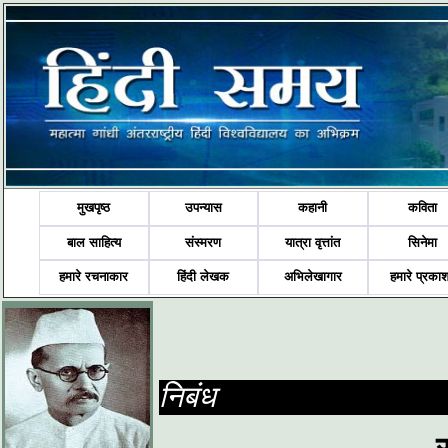
मुखपृष्ठ
उपन्यास
कहानी
कविता
बाल साहित्य
संस्मरण
यात्रा वृत्तांत
सिनेमा
हमारे रचनाकार
हिंदी लेखक
अभिलेखागार
हमारे प्रका
निबंध