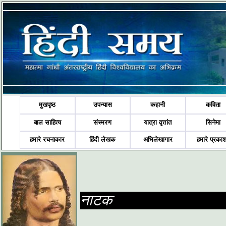
मुखपृष्ठ
उपन्यास
कहानी
कविता
बाल साहित्य
संस्मरण
यात्रा वृत्तांत
सिनेमा
हमारे रचनाकार
हिंदी लेखक
अभिलेखागार
हमारे प्रका
नाटक