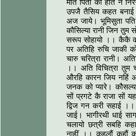
मात पिता को होत न नि
उपजै तैसिय कहत बनाई
अज जाये। भूमिसुता पति
कौसिल्या रानी जिन तुम स
सरूप सोहायो ।। कैकै क
पर अतिहि रुचि जाकी को
चारु चरित्रा रानी। अतिह
।। अति विचित्रा तुम च
औरहि कारन जिय नहिं आ
जनक को प्यारे। कौसल्या
सों प्रगटे कै राजा सों य
द्विज गन करी सहाई ।।
जाई। भागीरथी धाई सागर
चलायो छत्री सबहि कहा
नाहीं ।। कहलौं कहौं 