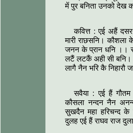
में पुर बनिता उनको देख 
कवित्त : एई अहैं दस
मारी राछसनि। कौशला के प्
जनन के प्रान धनि ।। सुन
लटैं लटकैं अही सी बनि।
लागै नैन भरि कै निहार
सवैया : एई हैं गौ
कौसला नन्दन नैन अनन्दन
सुखदैन महा हरिचन्द के प
दुलह एई हैं राघव राज द