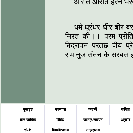
आरति आरति हरन भरत
धर्म धुरंधर धीर बीर
निरत की।। परम प्री
बिद्रावन परतछ पीय प्र
रामानुज संतन के सरबस 
मुखपृष्ठ
उपन्यास
कहानी
कविता
बाल साहित्य
विविध
समग्र-संचयन
अनुवाद
संपर्क
विश्वविद्यालय
संग्रहालय