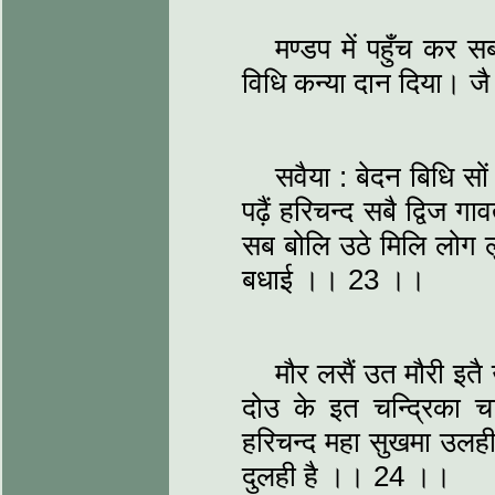
मण्डप में पहुँच कर
विधि कन्या दान दिया। जै 
सवैया : बेदन बिधि सो
पढ़ैं हरिचन्द सबै द्विज
सब बोलि उठे मिलि लोग ल
बधाई ।। 23 ।।
मौर लसैं उत मौरी इतै
दोउ के इत चन्द्रिका च
हरिचन्द महा सुखमा उलही
दुलही है ।। 24 ।।