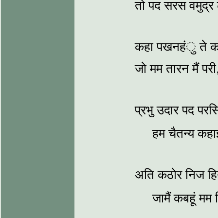
तो पद सरस वमुद्र ल
कहा पखनहंु ते कठि
जो मम तारन मैं परी,
प्रभु उदार पद परसि 
हम चैतन्य कह
अति कठोर निज हिय 
जामैं कबहूं म