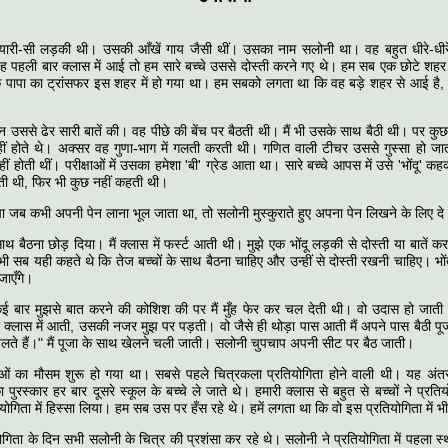
्यारी-सी लड़की थी। उसकी आँखें गाय जैसी थीं। उसका नाम सलोनी था। वह बहुत धीरे-धीरे
पहली बार क्लास में आई तो हम सारे बच्चे उससे दोस्ती करने गए थे। हम सब एक छोटे शहर मे
पापा का ट्रांसफर इस शहर में हो गया था। हम सबको लगता था कि वह बड़े शहर से आई है, तो
दिन उससे ढेर सारी बातें की। वह पीछे की बेंच पर बैठती थी। मैं भी उसके साथ बैठी थी। पर कुछ द
ीं होते थे। अक्सर वह गुणा-भाग में गलती करती थी। गणित वाली टीचर उससे गुस्सा हो जाती 
ीं होती थीं। परीक्षाओं में उसका हमेशा 'बी' ग्रेड आता था। सारे बच्चे आपस में उसे 'भोंदू' 
ेती थी, फिर भी कुछ नहीं कहती थी।
चा जब कभी अपनी पेन लाना भूल जाता था, तो सलोनी मुस्कुराते हुए अपना पेन लिखने के लिए दे
साथ बैठना छोड़ दिया। मैं क्लास में फर्स्ट आती थी। मुझे एक भोंदू लड़की से दोस्ती या बातें 
ी सब यही कहते थे कि तेज बच्चों के साथ बैठना चाहिए और उन्हीं से दोस्ती रखनी चाहिए। भोंदू
जाएँगे।
ई बार मुझसे बात करने की कोशिश की पर मैं मुँह फेर कर चल देती थी। वो उदास हो जाती प
्लास में आती, उसकी नजर मुझ पर पड़ती। वो जैसे ही थोड़ा पास आती मैं अपने पास बैठी पूजा
े चलते हैं।" मैं पूजा के साथ खेलने चली जाती। सलोनी चुपचाप अपनी सीट पर बैठ जाती।
ाओं का मौसम शुरू हो गया था। सबसे पहले चित्रकला प्रतियोगिता होने वाली थी। यह अंतर-
ुरस्कार हर बार दूसरे स्कूल के बच्चे ले जाते थे। हमारी क्लास से बहुत से बच्चों ने प्रतिय
योगिता में हिस्सा लिया। हम सब उस पर हँस रहे थे। हमें लगता था कि वो इस प्रतियोगिता में भ
ियोगिता के दिन सभी सलोनी के चित्र की प्रशंसा कर रहे थे। सलोनी ने प्रतियोगिता में पहला