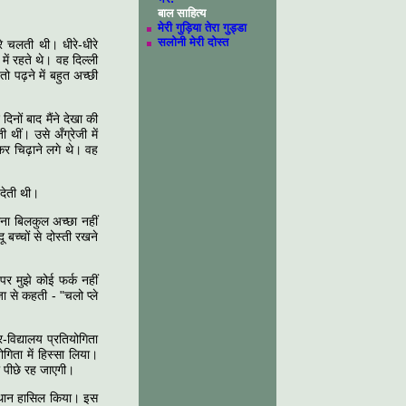
बाल साहित्य
मेरी गुड़िया तेरा गुड्डा
सलोनी मेरी दोस्त
 चलती थी। धीरे-धीरे
ं रहते थे। वह दिल्ली
 पढ़ने में बहुत अच्छी
िनों बाद मैंने देखा की
थीं। उसे अँग्रेजी में
कहकर चिढ़ाने लगे थे। वह
 देती थी।
करना बिलकुल अच्छा नहीं
 बच्चों से दोस्ती रखने
र मुझे कोई फर्क नहीं
 से कहती - "चलो प्ले
विद्यालय प्रतियोगिता
ोगिता में हिस्सा लिया।
ी पीछे रह जाएगी।
 स्थान हासिल किया। इस