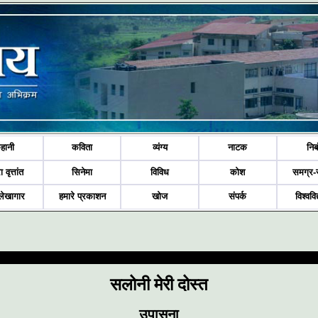
हानी
कविता
व्यंग्य
नाटक
निब
ा वृत्तांत
सिनेमा
विविध
कोश
समग्र-
लेखागार
हमारे प्रकाशन
खोज
संपर्क
विश्ववि
सलोनी मेरी दोस्त
उपासना