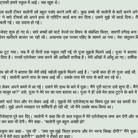
 ट्राफी हमारे स्कूल में आई। सब खुश थे।
ा वाली टीचर सलोनी को बहुत पसंद करने लगी थीं। कुछ बच्चे भी सलोनी से बातें करने लगे
े सारे टीचर्स को अपने हाथ से ग्रीटिंग कार्ड बना कर दिया। उसने मुझे भी कार्ड दिया। मै
 चली गई। वह उदास हो गई।
्रोजेक्ट शुरू हो गए थे। सारे बच्चों को चार्ट पेपर्स पर विषय से संबंधित चित्र, सारणी वगैरह ब
 पेपर खरीदने बाजार जा रही थी। अचानक एक पत्थर पहिए के सामने आ गया। मेरा संतुलन ब
हाथ टूट गया। जब मैं दो दिनों तक स्कूल नहीं गई तो पूजा मुझसे मिलने आई। पूजा ने बताया क
दिया है। परसों प्रोजेक्ट जमा करने की आखिरी तारीख है। मेरी आँखों में आँसू आ गए। वार्षिक परीक
।
शाम को माँ ने बताया कि मेरी कोई सहेली मुझसे मिलने आई है। "अभी कल ही तो पूजा आई थी
र गई। सलोनी अपने पापा के साथ आई थी। उसके पापा मेरे पापा से बातें कर रहे थे।
ो लेकर अपने कमरे में आ गई। उसने मेरे हाथ के बारे में पूछा। मैंने पूरी घटना उसे सुना दी। मैंन
पता मालूम था?" उसे, पूजा ने मेरे घर का पता बताया था। पूजा ने ही उसे मेरा हाथ टूटने के बारे म
ारे चार्ट पेपर और रंग लेकर आई थी। मुझसे मेरे प्रोजेक्ट्स का विषय पूछ कर वह काफी देर त
 रही। मुझे अपने व्यवहार पर शर्मिंदगी हो रही थी, जो मैंने उसके साथ किया था।
्रोजेक्ट्स पूरे कर दिए। सलोनी ने कहा कि वो कल स्कूल में मेरे प्रोजेक्ट्स जमा कर देगी और क्
कर बता भी देगी। मैंने कहा - 'सलोनी तुम बहुत अच्छी हो!'
स्कुरा कर कहा - 'तुम भी' - "क्या तुम मुझे चित्र बनाना और रंग भरना सिखा दोगी?" मैंने पूछ
े में मेरी मदद करोगी?'' सलोनी ने हँसते हुए कहा।