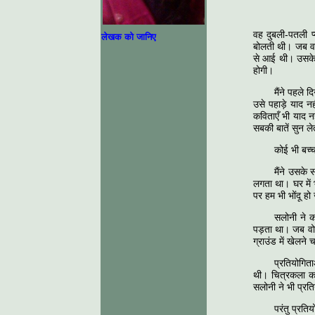
वह दुबली-पतली प
लेखक को जानिए
बोलती थी। जब वह 
से आई थी। उसके 
होगी।
मैंने पहले 
उसे पहाड़े याद नह
कविताएँ भी याद नह
सबकी बातें सुन ल
कोई भी बच्
मैंने उसके 
लगता था। घर में भ
पर हम भी भोंदू हो 
सलोनी ने क
पड़ता था। जब वो क
ग्राउंड में खेलन
प्रतियोगित
थी। चित्रकला का प
सलोनी ने भी प्रति
परंतु प्रत