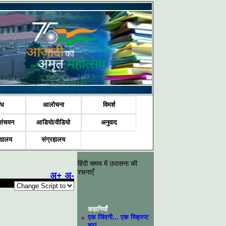
ंध
आलोचना
विमर्श
संचयन
आडियो/वीडियो
अनुवाद
द्यालय
संग्रहालय
हिंदी समय में उपासना की
रचनाएँ
अ+
अ-
कहानियाँ
एक जिंदगी... एक स्क्रिप्ट
भर!