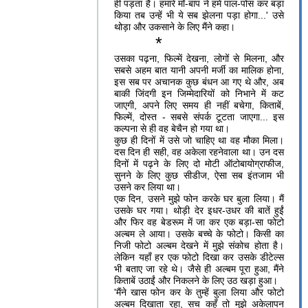
ही पड़ता है। हमारे माँ-बाप ने हमें पाल-पोस कर बड़ा
किया तब उन्हें भी ये सब झेलना पड़ा होगा...' उसे
थोड़ा और उकसाने के लिए मैंने कहा।
*
उसका पढ़ना, फिल्में देखना, लोगों से मिलना, और
सबसे अहम बात यानी अपनी मर्जी का मालिक होना,
इस सब पर अचानक कुछ बंधन आ गए थे और, अब
बाकी जिंदगी इन जिम्मेदारियों को निभाने में कट
जाएगी, अपने लिए समय ही नहीं बचेगा, किताबें,
फिल्में, दोस्त - सबसे संपर्क टूटता जाएगा... इस
कल्पना से ही वह बेचैन हो गया था।
कुछ ही दिनों में उसे जो चाहिए था वह मौका मिला।
दस दिन ही सही, वह अकेला रहनेवाला था। उन दस
दिनों में पढ़ने के लिए दो मोटी ऑटोबायोग्राफीज,
सुनने के लिए कुछ सीडीज, ऐसा सब इंतजाम भी
उसने कर लिया था।
एक दिन, उसने मुझे फोन करके घर बुला लिया। मैं
उसके घर गया। थोड़ी देर इधर-उधर की बातें हुईं
और फिर वह बेडरूम में जा कर एक बड़ा-सा फोटो
अल्बम ले आया। उसके बच्चे के फोटो। किसी का
निजी फोटो अल्बम देखने में मुझे संकोच होता है।
लेकिन यहाँ हर एक फोटो दिखा कर उसके डीटेल्स
भी बताए जा रहे थे। जैसे ही अल्बम पूरा हुआ, मैंने
किताबें उठाईं और निकलने के लिए उठ खड़ा हुआ।
'मैंने खास फोन कर के तुम्हें बुला लिया और फोटो
अल्बम दिखाता रहा, सच कहूँ तो मुझे अकेलापन