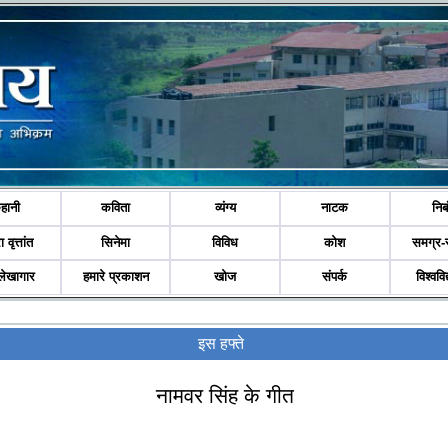
हानी
कविता
व्यंग्य
नाटक
निब
ा वृत्तांत
सिनेमा
विविध
कोश
समग्र-
लेखागार
हमारे प्रकाशन
खोज
संपर्क
विश्ववि
इस हफ्ते
नामवर सिंह के गीत