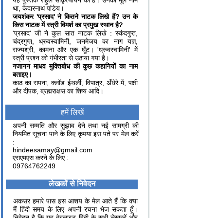
यह पुस्तक राहुल सांकृत्यायन की है। उनका मूल नाम
था, केदारनाथ पांडेय।
जयशंकर
'
प्रसाद
'
ने कितने नाटक लिखे हैं
?
उन के
किस नाटक में स्त्री विमर्श का प्रमुख स्थान है
?
'प्रसाद' जी ने कुल सात नाटक लिखे : स्कंदगुप्त,
चंद्रगुप्त, ध्रुवस्वामिनी, जनमेजय का नाग यज्ञ,
राज्यश्री, कामना और एक घूँट। 'ध्रुवस्वामिनी' में
स्त्री प्रश्न को गंभीरता से उठाया गया है।
गजानन माधव मुक्तिबोध की कुछ कहानियों का नाम
बताइए।
काठ का सपना, क्लॉड ईथर्ली, विपात्र, अँधेरे में, पक्षी
और दीपक, ब्रह्मराक्षस का शिष्य आदि।
हमें लिखें
अपनी सम्मति और सुझाव देने तथा नई सामग्री की
नियमित सूचना पाने के लिए कृपया इस पते पर मेल करें
:
hindeesamay@gmail.com
एसएमएस करने के लिए :
09764762249
लेखकों से निवेदन
अकसर हमारे पास इस आशय के मेल आते हैं कि क्या
मैं हिंदी समय के लिए अपनी रचना भेज सकता हूँ।
निवेदन है कि यह वेबसाइट हिंदी के सभी लेखकों और