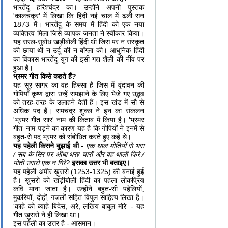
भारतेंदु हरिश्चंद्र का। उन्होंने अपनी पुस्तक
'कालचक्र' में लिखा कि हिंदी नई चाल में ढली सन
1873 में। भारतेंदु के समय में हिंदी को एक नया
व्यक्तित्व मिला जिसे व्यापक जनता ने स्वीकार किया।
यह सरल-सुबोध खड़ीबोली हिंदी थी जिस पर न संस्कृत
की छाया थी न उर्दू की न बाँग्ला की। आधुनिक हिंदी
का विकास भारतेंदु युग की इसी गद्य शैली की नींव पर
हुआ है।
भ्रमर गीत किसे कहते हैं?
यह सूर सागर का वह हिस्सा है जिस में वृंदावन की
गोपियाँ कृष्ण द्वारा उन्हें समझाने के लिए भेजे गए उद्भव
को तरह-तरह के उलाहने देती हैं। इस खंड में सौ से
अधिक पद हैं। रामचंद्र शुक्ल ने इन का संकलन
'भ्रमर गीत सार' नाम की किताब में किया है। 'भ्रमर
गीत' नाम पड़ने का कारण यह है कि गोपियों ने इनमें से
बहुत-से पद भ्रमर को संबोधित करते हुए कहे थे।
यह पहेली किसने बुझाई थी -
एक थाल
मोतियों से भरा
/
सब के सिर पर औंधा धरा/ चारों और वह थाली फिरे
/
मोती उससे एक न गिरे?
इसका उत्तर भी बताइए।
यह पहेली अमीर ख़ुसरो (1253-1325) की बनाई हुई
है। ख़ुसरो को खड़ीबोली हिंदी का पहला लोकप्रिय
कवि माना जाता है। उन्होंने बहुत-सी पहेलियों,
मुकरियों, दोहों, गजलों सहित विपुल साहित्य लिखा है।
'काहे को ब्याहे बिदेस, अरे, लखिय बाबुल मोरे' - यह
गीत ख़ुसरो ने ही लिखा था।
इस पहेली का उत्तर है - आसमान।