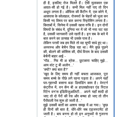
ही है, इसलिए रोज मिलते हैं। ऐसी मुलाकात एक
आदत-सी हो गई है। कभी मिल नहीं पाए तो दिन
अधूरा लगता है। ऑफिस की कैंटीन में, एक कोने में,
आसपास के कोलाहल, रोजमर्रा के चेहरों को भुला कर
किसी नए विषय पर बात करना रिफ्रेशिंग लगता है।
किताबों में, सिनेमा में उसकी खास रुचि है। इन दोनों
विषयों के संबंध में, दुनिया भर में जो भी नया घट रहा
है, उसकी जानकारी उसे रहती है। इन सब के बारे में
बात करने का उत्साह भी उसके पास है।
लेकिन परसों जब हम मिले तो वह चुप्पी साधे हुए था।
अस्वस्थ और बेचैन दिख रहा था। मैंने कुछ पूछने
की, बोलने की कोशिश की, दीर्घ विराम के बाद उसकी
बेचैनी बाहर आई -
'गॉड... गिव मी अ ब्रेक... छुटकारा चाहिए मुझे...
आय वांट टु बी अलोन...'
'क्यों? क्या बात है?'
'खुद के लिए समय ही नहीं बचता आजकल, पूरा
समय बच्चे के पीछे लगे रहना पड़ता है। अपने यहाँ
घर-गृहस्थी बसाना बडा डिमांडिंग काम है। वेस्टर्न
कंट्रीज में, वन कॅन बी अ हाउसहोल्डर एंड स्टिल
रिटेन वन'स इंडिविजुआलिटी... अपने यहाँ शादी हो
जाए तो दो पैरों की रेस और बच्चा हो जाए तो तीन
पैरोंवाली रेस शुरू हो जाती है...'
मुझे उसकी बातों का आशय समझ में आ गया। 'कुछ
ही दिनों की बात है, धीरे-धीरे सब एड्जस्टमेंट हो
जाती है। बाप बनना हो तो इन अनुभवों से गुजरना