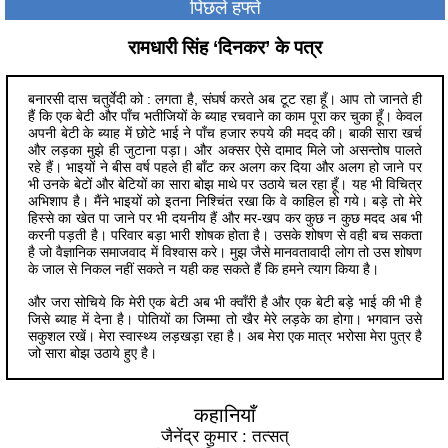
पिछले हफ्ते
रामधारी सिंह ‘दिनकर’ के पत्र
बनारसी दास चतुर्वेदी को : लगता है, संघर्ष करते अब टूट रहा हूँ। आप तो जानते ही
हैं कि एक बेटी और पाँच भतीजियों के ब्‍याह रचवाने का काम पूरा कर चुका हूँ। केवल
अपनी बेटी के ब्‍याह में छोटे भाई ने पाँच हजार रुपये की मदद की। बाकी सारा खर्च
और लड़का मुझे ही जुटाना पड़ा। और अक्‍सर ऐसे दामाद मिले जो असन्‍तोष पालते
रहे हैं। भाइयों ने बीस वर्ष पहले ही बाँट कर अलग कर दिया और अलग हो जाने पर
भी उनके बेटों और बेटियों का सारा बोझ माथे पर उठाये चल रहा हूँ। यह भी विचित्र
अभिशाप है। मैंने भाइयों को इतना निश्चिंत रखा कि वे काहिल हो गये। बड़े तो मेरे
हिस्‍से का खेत पा जाने पर भी दयनीय हैं और मर-खप कर कुछ न कुछ मदद अब भी
करनी पड़ती है। परिवार बड़ा भारी शोषक होता है। उसके शोषण से वही बच सकता
है जो वैज्ञानिक समाजवाद में विश्‍वास करे। मुझ जैसे मानवतावादी लोग तो उस शोषण
के जाल से निकल नहीं सकते न यही कह सकते हैं कि हमने त्‍याग किया है।
और जरा सोचिये कि मेरी एक बेटी अब भी क्‍वाँरी है और एक बेटी बड़े भाई की भी है
जिसे ब्‍याह में देना है। पोतियों का जिम्‍मा तो खैर मेरे लड़के का होगा। भगवान उसे
सकुशल रखें। मेरा स्‍वास्‍थ्य लड़खड़ा रहा है। अब मेरा एक मात्र भरोसा मेरा पुत्र है
जो सारा बोझ उठाये हुए है।
कहानियाँ
जैनेंद्र कुमार : तत्सत्