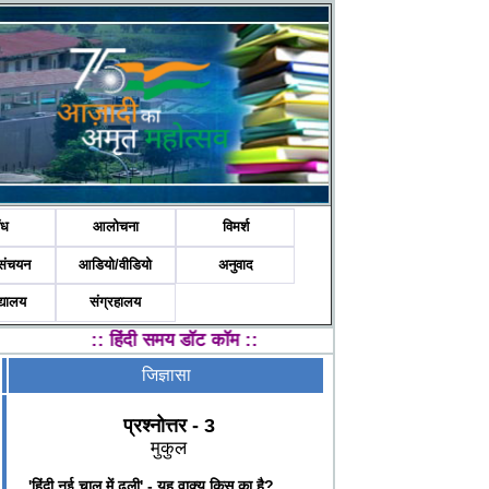
ंध
आलोचना
विमर्श
संचयन
आडियो/वीडियो
अनुवाद
द्यालय
संग्रहालय
::
हिंदी समय डॉट कॉम
::
जिज्ञासा
प्रश्नोत्तर - 3
मुकुल
'हिंदी नई चाल में ढली' - यह वाक्य किस का है?