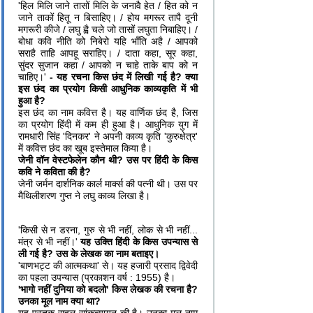
'हिल मिलि जाने तासों मिलि के जनावै हेत / हित को न
जाने ताकों हितू न बिसाहिए। / होय मगरूर तापै दूनी
मगरूरी कीजे / लघु ह्वै चले जो तासों लघुता निबाहिए। /
बोधा कवि नीति को निबेरो यहि भाँति अहै / आपको
सराहै ताहि आपहू सराहिए। / दाता कहा, सूर कहा,
सुंदर सुजान कहा / आपको न चाहे ताके बाप को न
चाहिए।'
- यह रचना
किस छंद में लिखी गई है?
क्या
इस छंद का प्रयोग किसी आधुनिक काव्यकृति में भी
हुआ है
?
इस छंद का नाम कवित्त है। यह वार्णिक छंद है, जिस
का प्रयोग हिंदी में कम ही हुआ है। आधुनिक युग में
रामधारी सिंह 'दिनकर' ने अपनी काव्य कृति 'कुरुक्षेत्र'
में कवित्त छंद का खूब इस्तेमाल किया है।
जेनी वॉन वेस्टफेलेन कौन थी
? उस पर हिंदी के किस
कवि ने
कविता की
है?
जेनी जर्मन दार्शनिक कार्ल मार्क्स की पत्नी थी। उस पर
मैथिलीशरण गुप्त ने लघु काव्य लिखा है।
'किसी से न डरना, गुरु से भी नहीं, लोक से भी नहीं...
मंत्र से भी नहीं।'
यह उक्ति हिंदी के किस उपन्यास से
ली गई है
?
उस के लेखक का नाम बताइए।
'बाणभट्ट की आत्मकथा' से। यह हजारी प्रसाद द्विवेदी
का पहला उपन्यास (प्रकाशन वर्ष : 1955) है।
'
भागो नहीं दुनिया को बदलो
'
किस लेखक की रचना है
?
उनका मूल नाम क्या था
?