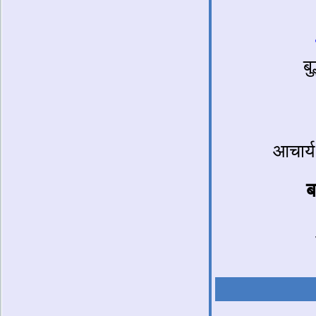
बु
आचार्य
ब