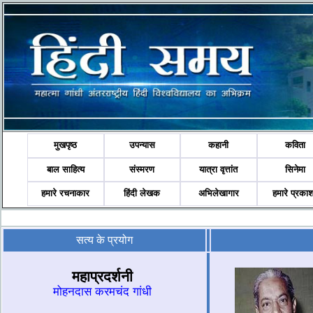
मुखपृष्ठ
उपन्यास
कहानी
कविता
बाल साहित्य
संस्मरण
यात्रा वृत्तांत
सिनेमा
हमारे रचनाकार
हिंदी लेखक
अभिलेखागार
हमारे प्रका
सत्य के प्रयोग
महाप्रदर्शनी
मोहनदास करमचंद गांधी