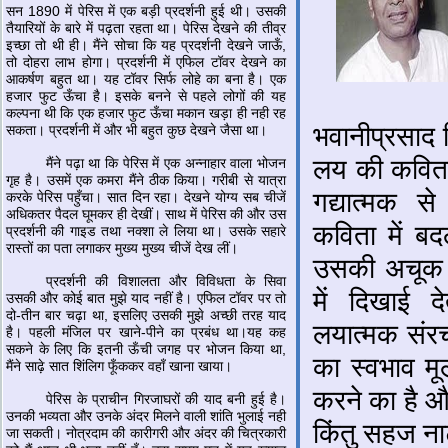
सन 1890 में पेरिस में एक बड़ी प्रदर्शनी हुई थी। उसकी
तैयारियों के बारे में पढ़ता रहता था। पेरिस देखने की तीव्र
इच्छा तो थी ही। मैंने सोचा कि यह प्रदर्शनी देखने जाऊँ,
तो दोहरा लाभ होगा। प्रदर्शनी में एफिल टॉवर देखने का
आकर्षण बहुत था। यह टॉवर सिर्फ लोहे का बना है। एक
हजार फुट ऊँचा है। इसके बनने से पहले लोगों की यह
कल्पना थी कि एक हजार फुट ऊँचा मकान खड़ा ही नही रह
भवानीप्रसाद 
सकता। प्रदर्शनी में और भी बहुत कुछ देखने जैसा था।
लय की कविता
मैंने पढ़ा था कि पेरिस में एक अन्नाहार वाला भोजन
गृह है। उसमें एक कमरा मैंने ठीक किया। गरीबी से यात्रा
गद्यात्मक स
करके पेरिस पहुँचा। सात दिन रहा। देखने योग्य सब चीजें
अधिकतर पैदल घूमकर ही देखीं। साथ में पेरिस की और उस
कविता में बद
प्रदर्शनी की गाइड तथा नक्शा ले लिया था। उसके सहारे
रास्तों का पता लगाकर मुख्य मुख्य चीजें देख लीं।
उसकी अचूक 
प्रदर्शनी की विशालता और विविधता के सिवा
में दिखाई 
उसकी और कोई बात मुझे याद नहीं है। एफिल टॉवर पर तो
दो-तीन बार चढ़ा था, इसलिए उसकी मुझे अच्छी तरह याद
लयात्मक संर
है। पहली मंजिल पर खाने-पीने का प्रबंध था।यह कह
सकने के लिए कि इतनी ऊँची जगह पर भोजन किया था,
का स्वभाव मू
मैंने साढ़े सात शिंलिग फूँककर वहाँ खाना खाया।
करने का है औ
पेरिस के प्राचीन गिरजाघरों की याद बनी हुई है।
उनकी भव्यता और उनके अंदर मिलने वाली शांति भुलाई नही
किंतु सहज न
जा सकती। नोत्रदाम की कारीगरी और अंदर की चित्रकारी