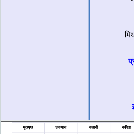
मि
प
मुखपृष्ठ
उपन्यास
कहानी
कविता