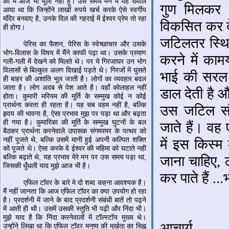
को मैं आज भी भूला नहीं हूँ। उस समय मन में यह ख्याल
गुण मिलकर उ
आया था कि जिन्होंने लाखों रुपये खर्च करके ऐसे स्वर्गीय
मंदिर बनवाए है, उनके दिल की गहराई में ईश्वर प्रेम तो रहा
विकसित कर दे
ही होगा।
जटिलतर स्थित
पेरिस का फैशन, पेरिस के स्वेच्छाचार और उसके
भोग-विलास के विषय में मैंने काफी पढ़ा था। उसके प्रमाण
करने में का
गली-गली में देखने को मिलते थे। पर ये गिरजाघर उन भोग
विलासों से बिल्कुल अलग दिखाई पड़ते थे। गिरजों में घुसते
भाई की सरल 
ही बाहर की अशांति भूल जाती है। लोगों का व्यवहार बदल
जाता है। लोग अदब से पेश आते है। वहाँ कोलाहल नहीं
डाल देती है
होता। कुमारी मरियम की मूर्ति के सम्मुख कोई न कोई
प्रार्थना करता ही रहता है। यह सब वहम नहीं है, बल्कि
उस जटिल संर
हृदय की भावना है, ऐसा प्रभाव मुझ पर पड़ा था और बढ़ता
ही गया है। कुमारिका की मूर्ति के सम्मुख घुटनों के बल
जाते हैं। वह
बैठकर प्रार्थना करनेवाले उपासक संगमरमर के पत्थर को
नहीं पूजते थे, बल्कि उसमें मानी हुई अपनी कल्पित शक्ति
में इस किस्म
को पूजते थे। ऐसा करके वे ईश्वर की महिमा को घटाते नही
बल्कि बढ़ाते थे, यह प्रभाव मेरे मन पर उस समय पड़ा था,
जाना चाहिए, 
जिसकी धुँधली याद मुझे आज भी है।
कर पाते हैं ..
एफिल टॉवर के बारे मे दो शब्द कहना आवश्यक है।
मैं नहीं जानता कि आज एफिल टॉवर का क्या उपयोग हो रहा
है। प्रदर्शनी में जाने के बाद प्रदर्शनी संबंधी बातें तो पढ़ने
- न
में आती ही थी। उसमें उसकी स्तुति भी पढ़ी और निंदा भी।
मुझे याद है कि निंदा करनेवालों में टॉल्स्टॉय मुख्य थे।
आचार्य
उन्होंने लिखा था कि एफिल टॉवर मनुष्य की मूर्खता का चिह्न