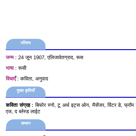
परिचय
जन्म
: 24 जून 1907, एलिजावेतग्राद, रूस
भाषा
: रूसी
विधाएँ
: कविता, अनुवाद
मुख्य कृतियाँ
कविता संग्रह :
बिफोर स्नो, टू अर्थ इट्स ओन, मैसेंजर, विंटर डे, फ्रॉम
एज, द ब्लेस्ड लाईट
सम्मान