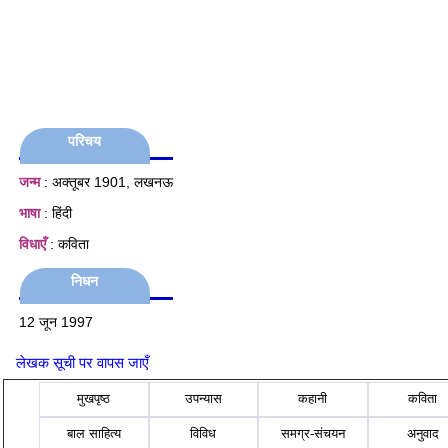
परिचय
जन्म
: अक्तूबर 1901, लखनऊ
भाषा
: हिंदी
विधाएँ
: कविता
निधन
12 जून 1997
लेखक सूची पर वापस जाएँ
मुखपृष्ठ
उपन्यास
कहानी
कविता
बाल साहित्य
विविध
समग्र-संचयन
अनुवाद