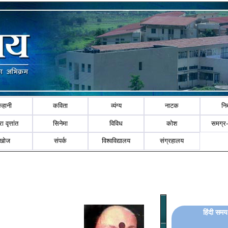
कहानी
कविता
व्यंग्य
नाटक
नि
ा वृत्तांत
सिनेमा
विविध
कोश
समग्र
खोज
संपर्क
विश्वविद्यालय
संग्रहालय
हिंदी समय 