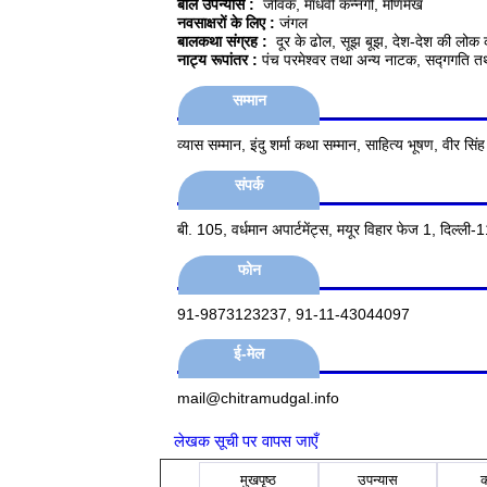
बाल उपन्यास :
जीवक, माधवी कन्नगी, मणिमेख
नवसाक्षरों के लिए :
जंगल
बालकथा संग्रह :
दूर के ढोल, सूझ बूझ, देश-देश की लोक 
नाट्य रूपांतर :
पंच परमेश्वर तथा अन्य नाटक, सद्गगति त
सम्मान
व्यास सम्मान, इंदु शर्मा कथा सम्मान, साहित्य भूषण, वीर सिंह
संपर्क
बी. 105, वर्धमान अपार्टमेंट्स, मयूर विहार फेज 1, दिल्ल
फोन
91-9873123237, 91-11-43044097
ई-मेल
mail@chitramudgal.info
लेखक सूची पर वापस जाएँ
मुखपृष्ठ
उपन्यास