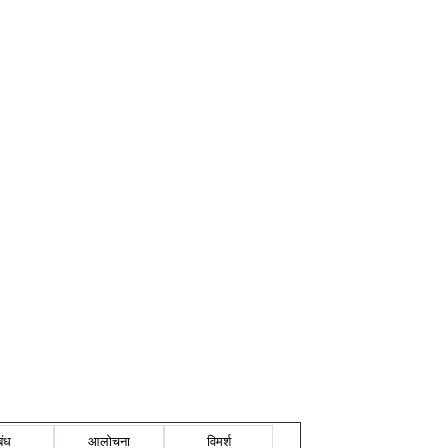
बंध
आलोचना
विमर्श