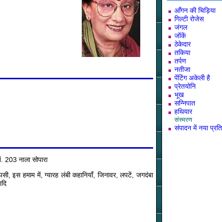
आँगन की चिड़िया
गिल्टी रोजेस
जंगल
जोंकें
ठेकेदार
तकिया
तर्पण
नतीजा
पेंटिंग अकेली है
प्रेतयोनि
भूख
सन्निपात
हथियार
संस्मरण
संपादन में नया प्रत
ं. 203 नाला सोपारा
सी, इस हमाम में, ग्यारह लंबी कहानियाँ, जिनावर, लपटें, जगदंबा
ादि