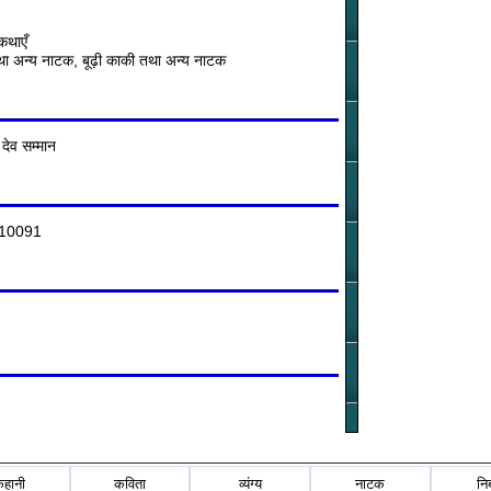
कथाएँ
था अन्य नाटक, बूढ़ी काकी तथा अन्य नाटक
 देव सम्मान
ी-110091
कहानी
कविता
व्यंग्य
नाटक
नि