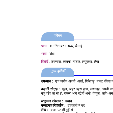
परिचय
जन्म
: 10 सितम्बर 1944, चैन्नई
भाषा
: हिंदी
विधाएँ
: उपन्यास, कहानी, नाटक, लघुकथा, लेख
मुख्य कृतियाँ
उपन्यास :
एक जमीन अपनी, आवाँ, गिलिगडु, पोस्ट बॉक्स न
कहानी संग्रह :
भूख, जहर ठहरा हुआ, लाक्षागृह, अपनी वाप
बाबू गाँव आ रहे हैं, मामला आगे बढ़ेगा अभी, केंचुल, आदि-अन
लघुकला संकलन :
बयान
कथात्मक रिपोर्ताज :
तहकानों मे बंद
लेख :
बयार उनकी मुठ्ठी में