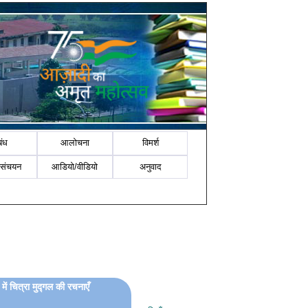
बंध
आलोचना
विमर्श
-संचयन
आडियो/वीडियो
अनुवाद
में चित्रा मुद्गल की रचनाएँ