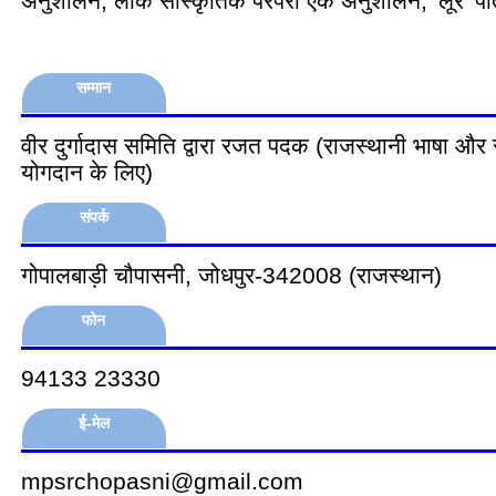
अनुशीलन, लोक सांस्कृतिक परंपरा एक अनुशीलन, 'लूर' पत
सम्मान
वीर दुर्गादास समिति द्वारा रजत पदक (राजस्थानी भाषा और सा
योगदान के लिए)
संपर्क
गोपालबाड़ी चौपासनी, जोधपुर-342008 (राजस्थान)
फोन
94133 23330
ई-मेल
mpsrchopasni@gmail.com