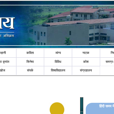
कहानी
कविता
व्यंग्य
नाटक
नि
ा वृत्तांत
सिनेमा
विविध
कोश
समग्र
खोज
संपर्क
विश्वविद्यालय
संग्रहालय
हिंदी समय मे