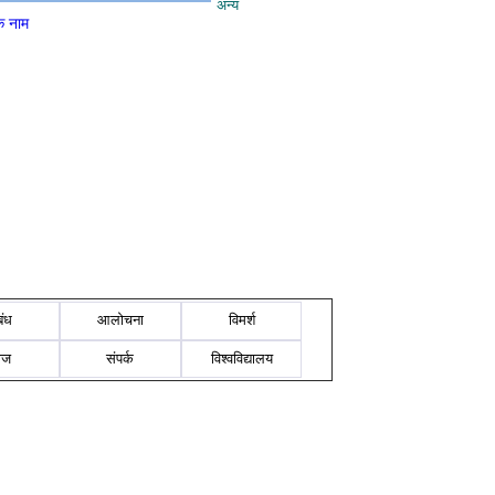
अन्य
े नाम
बंध
आलोचना
विमर्श
ोज
संपर्क
विश्वविद्यालय