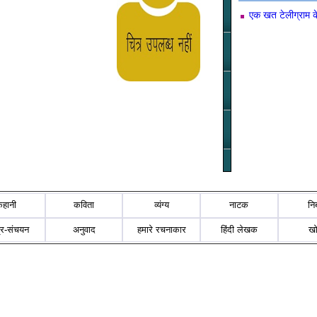
एक खत टेलीग्राम क
कहानी
कविता
व्यंग्य
नाटक
नि
्र-संचयन
अनुवाद
हमारे रचनाकार
हिंदी लेखक
ख