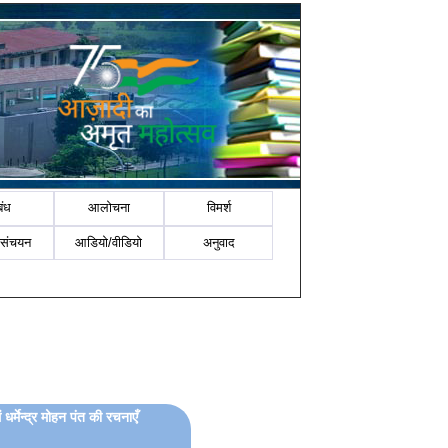
बंध
आलोचना
विमर्श
-संचयन
आडियो/वीडियो
अनुवाद
ं धर्मेन्द्र मोहन पंत की रचनाएँ