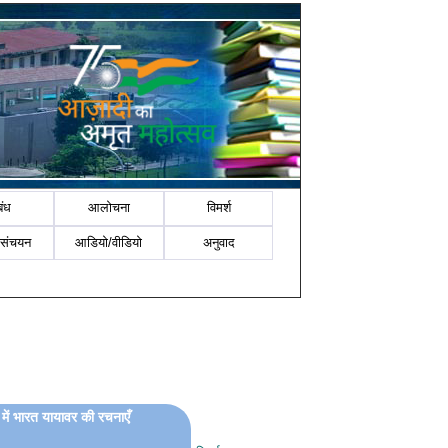
बंध
आलोचना
विमर्श
-संचयन
आडियो/वीडियो
अनुवाद
 में भारत यायावर की रचनाएँ