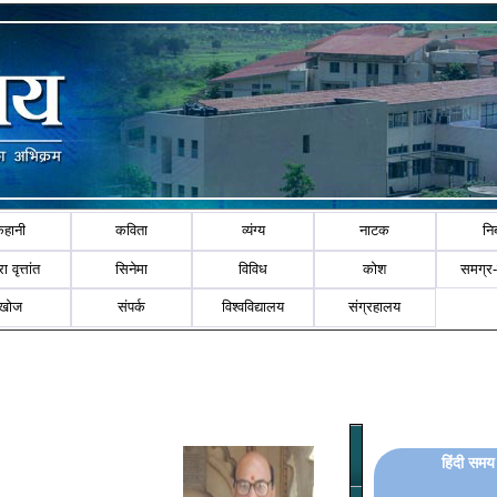
कहानी
कविता
व्यंग्य
नाटक
नि
ा वृत्तांत
सिनेमा
विविध
कोश
समग्र
खोज
संपर्क
विश्वविद्यालय
संग्रहालय
हिंदी समय