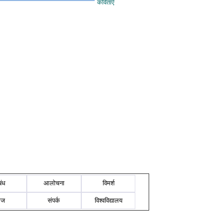
कविताएँ
बंध
आलोचना
विमर्श
ोज
संपर्क
विश्वविद्यालय