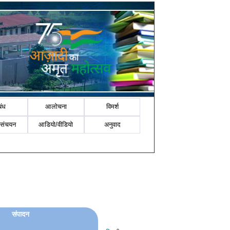
बंध
आलोचना
विमर्श
-संचयन
आडियो/वीडियो
अनुवाद
संपादन