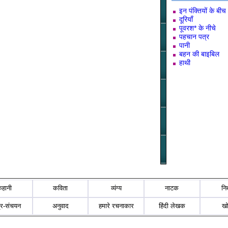
इन पंक्तियों के बीच
दूरियाँ
पूवरश* के नीचे
पहचान पत्र
पानी
बहन की बाइबिल
हाथी
कहानी
कविता
व्यंग्य
नाटक
नि
्र-संचयन
अनुवाद
हमारे रचनाकार
हिंदी लेखक
ख