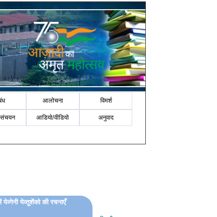
बंध
आलोचना
विमर्श
-संचयन
आडियो/वीडियो
अनुवाद
 येव्‍गेनी येव्‍तूशेंको की रचनाएँ