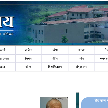
कहानी
कविता
व्यंग्य
नाटक
नि
ा वृत्तांत
सिनेमा
विविध
कोश
समग्र
खोज
संपर्क
विश्वविद्यालय
संग्रहालय
हिंदी समय में