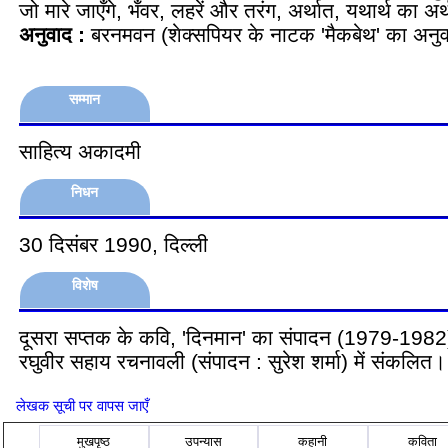
जो मारे जाएँगे, भँवर, लहरें और तरंग, अर्थात, यथार्थ का अर्
अनुवाद :
बरनमवन (शेक्सपियर के नाटक 'मैकबेथ' का अनुव
सम्मान
साहित्य अकादमी
निधन
30 दिसंबर 1990, दिल्ली
विशेष
दूसरा सप्तक के कवि, 'दिनमान' का संपादन (1979-1982)।
रघुवीर सहाय रचनावली (संपादन : सुरेश शर्मा) में संकलित।
लेखक सूची पर वापस जाएँ
मुखपृष्ठ
उपन्यास
कहानी
कविता