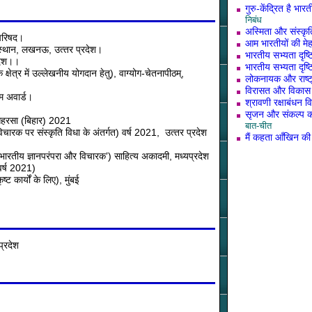
गुरु-केंद्रित है भार
निबंध
अस्मिता और संस्कृत
 परिषद।
आम भारतीयों की मेह
संस्‍थान, लखनऊ, उत्‍तर प्रदेश।
भारतीय सभ्यता दृष्ट
रदेश।।
भारतीय सभ्यता दृष्ट
े क्षेत्र में उल्‍लेखनीय योगदान हेतु), वाग्‍योग-चेतनापीठम्,
लोकनायक और राष्ट्
विरासत और विकास क
म अवार्ड।
श्रावणी रक्षाबंधन व
सृजन और संकल्प का 
, सहरसा (बिहार) 2021
बात-चीत
विचारक पर संस्कृति विधा के अंतर्गत) वर्ष 2021, उत्‍तर प्रदेश
मैं कहता आँखिन की 
ारतीय ज्ञानपरंपरा और विचारक’) साहित्य अकादमी, मध्यप्रदेश
(वर्ष 2021)
्ट कार्यों के लिए), मुंबई
प्रदेश