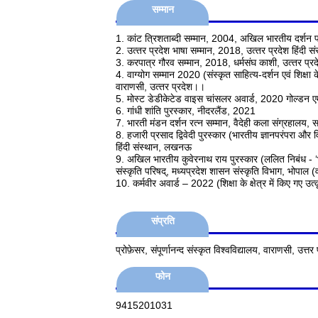
सम्मान
1. कांट त्रिशताब्‍दी सम्मान, 2004, अखिल भारतीय दर्शन
2. उत्‍तर प्रदेश भाषा सम्‍मान, 2018, उत्‍तर प्रदेश हिंदी 
3. करपात्र गौरव सम्‍मान, 2018, धर्मसंघ काशी, उत्‍तर प्
4. वाग्‍योग सम्‍मान 2020 (संस्‍कृत साहित्‍य-दर्शन एवं शिक्षा क
वाराणसी, उत्‍तर प्रदेश।।
5. मोस्‍ट डेडीकेटेड वाइस चांसलर अवार्ड, 2020 गोल्‍डन ए
6. गांधी शांति पुरस्‍कार, नीदरलैंड, 2021
7. भारती मंडन दर्शन रत्‍न सम्‍मान, वैदेही कला संग्रहालय
8.
हजारी प्रसाद द्विवेदी पुरस्कार (भारतीय ज्ञानपरंपरा और 
हिंदी संस्थान, लखनऊ
9.
अखिल भारतीय कुवेरनाथ राय पुरस्कार (ललित निबंध - ‘भ
संस्कृति परिषद्, मध्यप्रदेश शासन संस्कृति विभाग, भोपाल 
10. कर्मवीर अवार्ड – 2022 (शिक्षा के क्षेत्र में किए गए उत्कृष
संप्रति
प्रोफ़ेसर, संपूर्णानन्द संस्कृत विश्वविद्यालय, वाराणसी, उत्तर 
फोन
9415201031