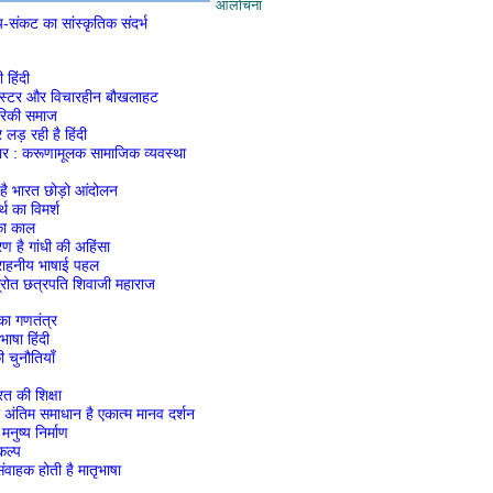
आलोचना
्य-संकट का सांस्कृतिक संदर्भ
हिंदी
्टर और विचारहीन बौखलाहट
ेरिकी समाज
 लड़ रही है हिंदी
‍कार : करूणामूलक सामाजिक व्‍यवस्‍था
ं है भारत छोड़ो आंदोलन
थ का विमर्श
का काल
 है गांधी की अहिंसा
 सराहनीय भाषाई पहल
स्रोत छत्रपति शिवाजी महाराज
का गणतंत्र
भाषा हिंदी
 चुनौतियाँ
रत की शिक्षा
ए अंतिम समाधान है एकात्म मानव दर्शन
मनुष्य निर्माण
कल्प
ंवाहक होती है मातृभाषा