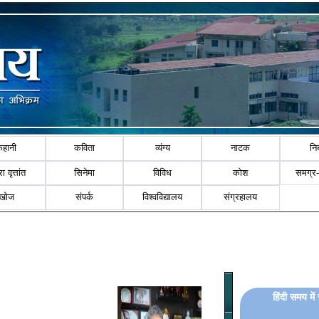
कहानी
कविता
व्यंग्य
नाटक
नि
ा वृत्तांत
सिनेमा
विविध
कोश
समग्र
खोज
संपर्क
विश्वविद्यालय
संग्रहालय
हिंदी समय मे