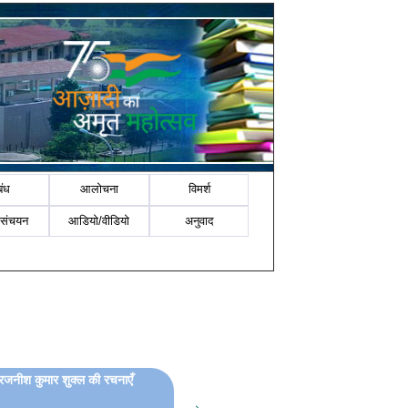
बंध
आलोचना
विमर्श
-संचयन
आडियो/वीडियो
अनुवाद
ं रजनीश कुमार शुक्ल की रचनाएँ