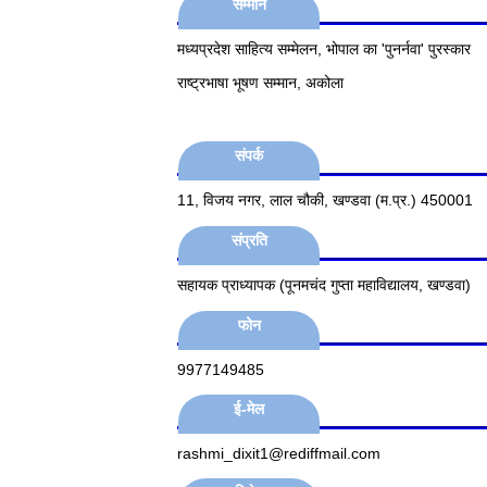
सम्मान
मध्यप्रदेश साहित्य सम्मेलन, भोपाल का 'पुनर्नवा' पुरस्कार
राष्ट्रभाषा भूषण सम्मान, अकोला
संपर्क
11, विजय नगर, लाल चौकी, खण्डवा (म.प्र.) 450001
संप्रति
सहायक प्राध्यापक (पूनमचंद गुप्ता महाविद्यालय, खण्डवा)
फोन
9977149485
ई-मेल
rashmi_dixit1@rediffmail.com