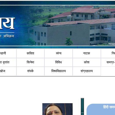
कहानी
कविता
व्यंग्य
नाटक
नि
ा वृत्तांत
सिनेमा
विविध
कोश
समग्र
खोज
संपर्क
विश्वविद्यालय
संग्रहालय
हिंदी समय