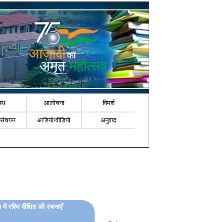
बंध
आलोचना
विमर्श
-संचयन
आडियो/वीडियो
अनुवाद
 में रश्मि दीक्षित की रचनाएँ