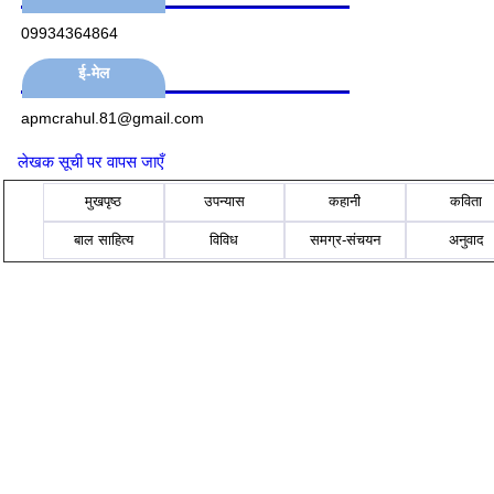
09934364864
ई-मेल
apmcrahul.81@gmail.com
लेखक सूची पर वापस जाएँ
मुखपृष्ठ
उपन्यास
कहानी
कविता
बाल साहित्य
विविध
समग्र-संचयन
अनुवाद