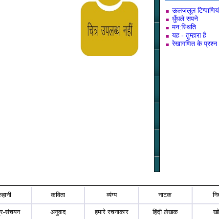
ऊलजलूल टिप्पाणिया
धुँधले सपने
मन:स्थिति
यह - तुम्हारा है
रेखागणित के प्रश्न
कहानी
कविता
व्यंग्य
नाटक
नि
्र-संचयन
अनुवाद
हमारे रचनाकार
हिंदी लेखक
ख