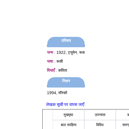
परिचय
जन्म
: 1922, ट्युमेन, रूस
भाषा
: रूसी
विधाएँ
: कविता
निधन
1994, मॉस्को
लेखक सूची पर वापस जाएँ
मुखपृष्ठ
उपन्यास
बाल साहित्य
विविध
समग