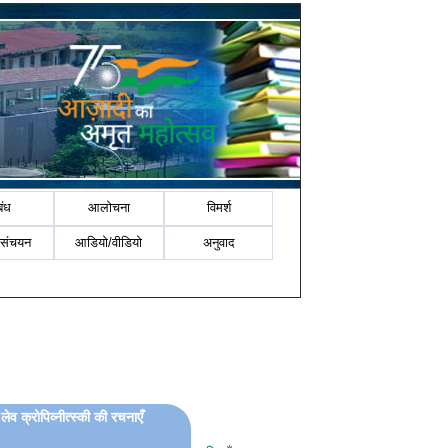
बंध
आलोचना
विमर्श
-संचयन
आडियो/वीडियो
अनुवाद
लेव क्रोपिव्‍नीत्‍स्‍की की रचनाएँ