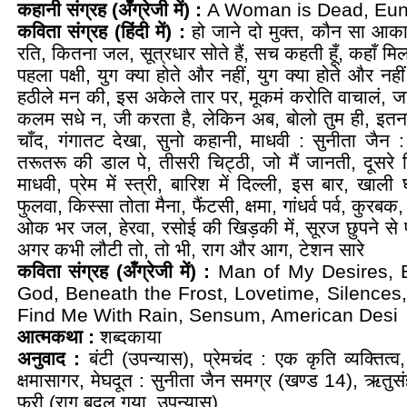
कहानी संग्रह (अँग्रेजी में) :
A Woman is Dead, Eun
कविता संग्रह (हिंदी में) :
हो जाने दो मुक्त, कौन सा आक
रति, कितना जल, सूत्रधार सोते हैं, सच कहती हूँ, कहाँ मि
पहला पक्षी, युग क्या होते और नहीं, युग क्या होते और नहीं
हठीले मन की, इस अकेले तार पर, मूकमं करोति वाचालं, 
कलम सधे न, जी करता है, लेकिन अब, बोलो तुम ही, इतन
चाँद, गंगातट देखा, सुनो कहानी, माधवी : सुनीता जैन
तरूतरू की डाल पे, तीसरी चिट्ठी, जो मैं जानती, दूसर
माधवी, प्रेम में स्त्री, बारिश में दिल्ली, इस बार, खाली
फुलवा, किस्सा तोता मैना, फैंटसी, क्षमा, गांधर्व पर्व, कुरबक, 
ओक भर जल, हेरवा, रसोई की खिड़की में, सूरज छुपने से पह
अगर कभी लौटी तो, तो भी, राग और आग, टेशन सारे
कविता संग्रह (अँग्रेजी में) :
Man of My Desires,
God, Beneath the Frost, Lovetime, Silences, T
Find Me With Rain, Sensum, American Desi
आत्मकथा :
शब्दकाया
अनुवाद :
बंटी (उपन्यास), प्रेमचंद : एक कृति व्यक्तित्व,
क्षमासागर, मेघदूत : सुनीता जैन समग्र (खण्ड 14), ऋतुसं
फ्री (राग बदल गया, उपन्यास)