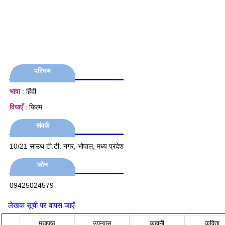
परिचय
भाषा
: हिंदी
विधाएँ
: फिल्म
संपर्क
10/21 साउथ टी.टी. नगर, भोपाल, मध्य प्रदेश
फोन
09425024579
लेखक सूची पर वापस जाएँ
मुखपृष्ठ
उपन्यास
कहानी
कविता