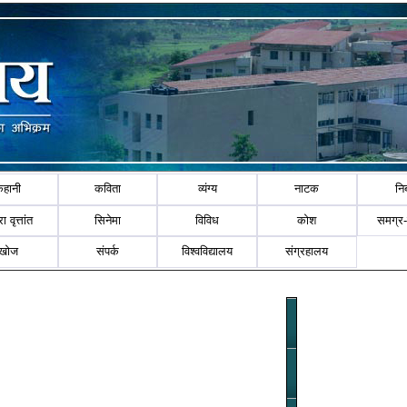
कहानी
कविता
व्यंग्य
नाटक
नि
ा वृत्तांत
सिनेमा
विविध
कोश
समग्र
खोज
संपर्क
विश्वविद्यालय
संग्रहालय