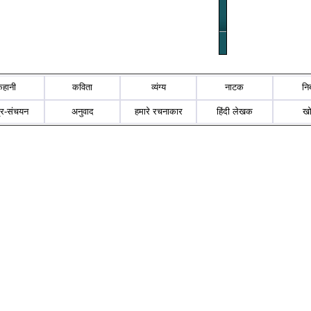
कहानी
कविता
व्यंग्य
नाटक
नि
्र-संचयन
अनुवाद
हमारे रचनाकार
हिंदी लेखक
ख