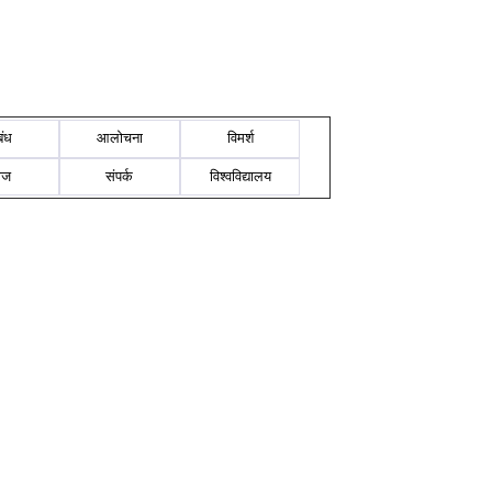
बंध
आलोचना
विमर्श
ोज
संपर्क
विश्वविद्यालय