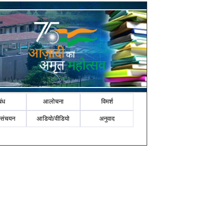
बंध
आलोचना
विमर्श
-संचयन
आडियो/वीडियो
अनुवाद