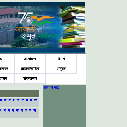
ंध
आलोचना
विमर्श
संचयन
आडियो/वीडियो
अनुवाद
द्यालय
संग्रहालय
शीर्ष पर जाएँ
भ
म
य
र
ल
व
श
ष
स
भ
म
य
र
ल
व
श
ष
स