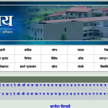
हानी
कविता
व्यंग्य
नाटक
निब
ा वृत्तांत
सिनेमा
विविध
कोश
समग्र-
लेखागार
हमारे प्रकाशन
खोज
संपर्क
विश्ववि
ई
उ
ऊ
ए
ऐ
ओ
औ
अं
क
ख
ग
घ
च
छ
ज
झ
ट
ठ
ड
ढ
त
थ
द
ध
न
प
फ
ब
उ
ऊ
ए
ऐ
ओ
औ
अं
क
ख
ग
घ
च
छ
ज
झ
ट
ठ
ड
ढ
त
थ
द
ध
न
प
फ
ब
ब्रजेंद्र त्रिपाठी