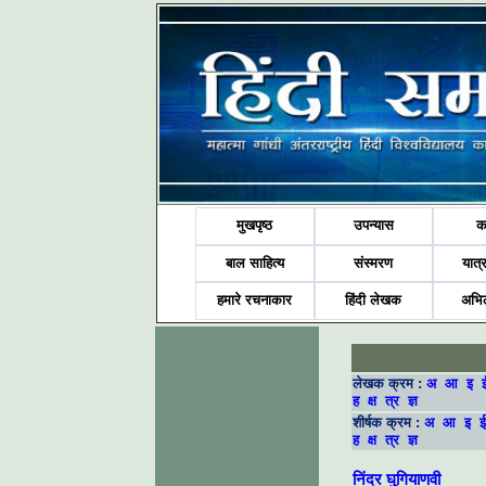
मुखपृष्ठ
उपन्यास
क
बाल साहित्य
संस्मरण
यात्र
हमारे रचनाकार
हिंदी लेखक
अभि
लेखक क्रम :
अ
आ
इ
ह
क्ष
त्र
ज्ञ
शीर्षक क्रम :
अ
आ
इ
ई
ह
क्ष
त्र
ज्ञ
निंदर घुगियाणवी