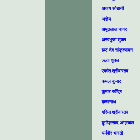
अजय सोडानी
अज्ञेय
अमृतलाल नागर
अष्‍टभुजा शुक्‍ल
इष्ट देव सांकृत्यायन
ऋता शुक्ल
एकांत श्रीवास्तव
कमल कुमार
कुमार रवींद्र
कृष्णनाथ
गरिमा श्रीवास्तव
दुर्गाप्रसाद अग्रवाल
धर्मवीर भारती