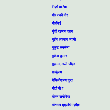
मिर्ज़ा ग़ालिब
मीर तकी मीर
मीराँबाई
मुंशी रहमान खान
मुईन अहसन जज़्बी
मुकुट सक्सेना
मुकेश कुमार
मुहम्‍मद अली जौहर
मृत्युंजय
मैथिलीशरण गुप्त
मोती बी ए
मोहन सगोरिया
मोहम्मद इब्राहिम ज़ौक़