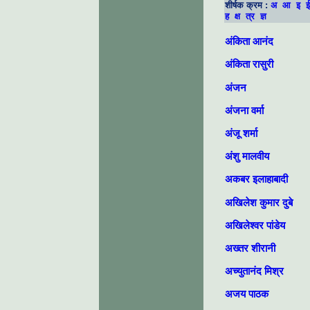
शीर्षक क्रम :
अ
आ
इ
ई
ह
क्ष
त्र
ज्ञ
अंकिता आनंद
अंकिता रासुरी
अंजन
अंजना वर्मा
अंजू शर्मा
अंशु मालवीय
अकबर इलाहाबादी
अखिलेश कुमार दुबे
अखिलेश्वर पांडेय
अख्तर शीरानी
अच्युतानंद मिश्र
अजय पाठक