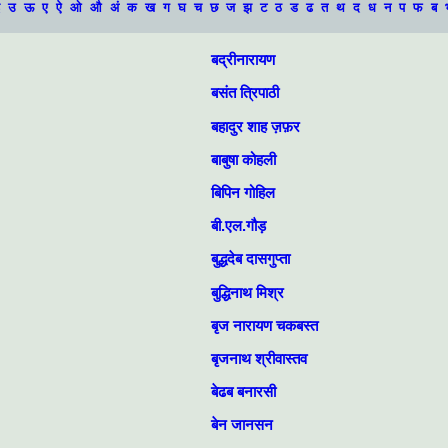
उ
ऊ
ए
ऐ
ओ
औ
अं
क
ख
ग
घ
च
छ
ज
झ
ट
ठ
ड
ढ
त
थ
द
ध
न
प
फ
ब
बद्रीनारायण
बसंत त्रिपाठी
बहादुर शाह ज़फ़र
बाबुषा कोहली
बिपिन गोहिल
बी.एल.गौड़
बुद्धदेब दासगुप्ता
बुद्धिनाथ मिश्र
बृज नारायण चकबस्त
बृजनाथ श्रीवास्तव
बेढब बनारसी
बेन जानसन