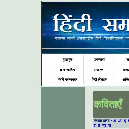
मुखपृष्ठ
उपन्यास
क
बाल साहित्य
संस्मरण
यात्र
हमारे रचनाकार
हिंदी लेखक
अभि
कविताएँ
लेखक क्रम :
अ
आ
इ
ह
क्ष
त्र
ज्ञ