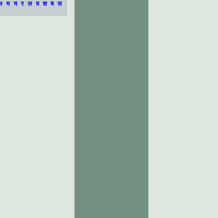
भ
म
य
र
ल
व
श
ष
स