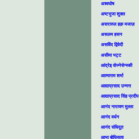
अश्वघोष
अष्‍टभुजा शुक्‍ल
असरारुल हक़ मजाज़
असलम हसन
असविंद द्विवेदी
असीमा भट्ट
आंद्रेइ वोज्नेसेन्‍स्‍की
आत्माराम शर्मा
आद्याप्रसाद उन्मत्त
आद्याप्रसाद सिंह प्रदीप
आनंद नारायण मुल्‍ला
आनंद वर्धन
आनंद संधिदूत
आभा बोधिसत्व