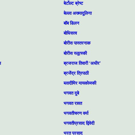
बेर्टोल्ट ब्रेष्ट
बेल्‍ला अख्‍मादूलिना
बॉब डिलन
बोधिसत्व
बोरीस पास्तरनाक
बोरीस स्‍लूत्‍स्‍की
स
ब्रजराज तिवारी ‘अधीर’
ब्रजेंद्र त्रिपाठी
ब्लादीमिर मायकोव्स्की
भगवत दुबे
भगवत रावत
भगवतीचरण वर्मा
भगवतीप्रसाद द्विवेदी
भरत प्रसाद