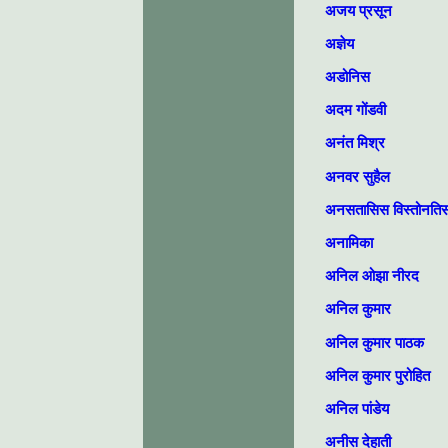
अजय प्रसून
अज्ञेय
अडोनिस
अदम गोंडवी
अनंत मिश्र
अनवर सुहैल
अनसतासिस विस्तोनति
अनामिका
अनिल ओझा नीरद
अनिल कुमार
अनिल कुमार पाठक
अनिल कुमार पुरोहित
अनिल पांडेय
अनीस देहाती