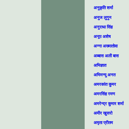
अनुकृति शर्मा
अनुज लुगुन
अनुराधा सिंह
अनूप अशेष
अन्ना अख्मातोवा
अब्बास अली बास
अभिज्ञात
अभिमन्यु अनत
अमरकांत कुमर
अमरसिंह रमण
अमरेन्द्र कुमार शर्मा
अमीर खुसरो
अमृता प्रीतम