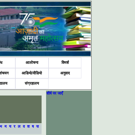
ंध
आलोचना
विमर्श
संचयन
आडियो/वीडियो
अनुवाद
द्यालय
संग्रहालय
शीर्ष पर जाएँ
भ
म
य
र
ल
व
श
ष
स