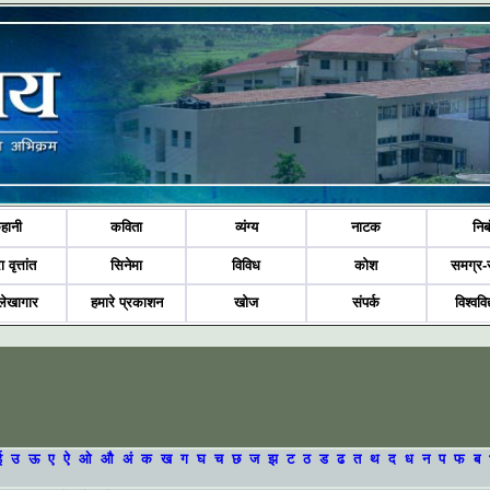
हानी
कविता
व्यंग्य
नाटक
निब
ा वृत्तांत
सिनेमा
विविध
कोश
समग्र-
लेखागार
हमारे प्रकाशन
खोज
संपर्क
विश्ववि
ई
उ
ऊ
ए
ऐ
ओ
औ
अं
क
ख
ग
घ
च
छ
ज
झ
ट
ठ
ड
ढ
त
थ
द
ध
न
प
फ
ब