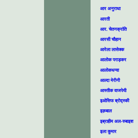
आर अनुराधा
आरती
आर. चेतनक्रांति
आरसी चौहान
आरेला लासेक्क
आलोक पराड़कर
आलोकधन्वा
आल्दा मेरीनी
आस्तीक वाजपेयी
इओसिफ ब्रोद्स्‍की
इक़बाल
इब्राहीम अल-रुबाइश
इला कुमार