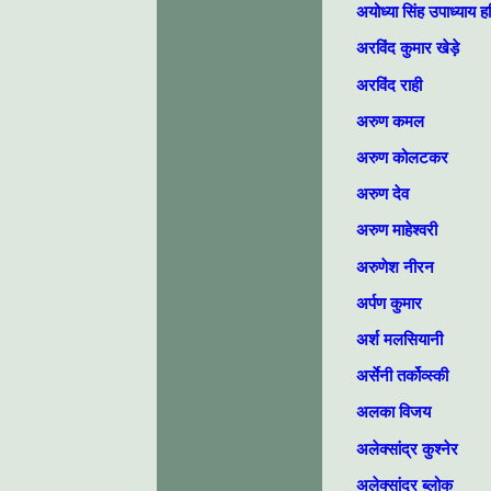
अयोध्या सिंह उपाध्याय
अरविंद कुमार खेड़े
अरविंद राही
अरुण कमल
अरुण कोलटकर
अरुण देव
अरुण माहेश्वरी
अरुणेश नीरन
अर्पण कुमार
अर्श मलसियानी
अर्सेनी तर्कोव्‍स्‍की
अलका विजय
अलेक्सांद्र कुश्नेर
अलेक्सांद्र ब्लोक