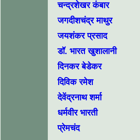
चन्द्रशेखर कंबार
जगदीशचंद्र माथुर
जयशंकर प्रसाद
डॉ. भारत खुशालानी
दिनकर बेडेकर
दिविक रमेश
देवेंद्रनाथ शर्मा
धर्मवीर भारती
प्रेमचंद