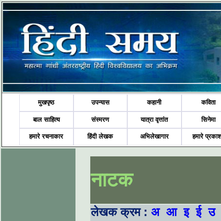
मुखपृष्ठ
उपन्यास
कहानी
कविता
बाल साहित्य
संस्मरण
यात्रा वृत्तांत
सिनेमा
हमारे रचनाकार
हिंदी लेखक
अभिलेखागार
हमारे प्रका
नाटक
लेखक क्रम :
अ
आ
इ
ई
उ