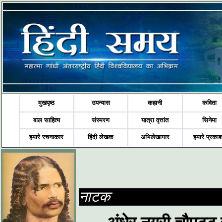
मुखपृष्ठ
उपन्यास
कहानी
कविता
बाल साहित्य
संस्मरण
यात्रा वृत्तांत
सिनेमा
हमारे रचनाकार
हिंदी लेखक
अभिलेखागार
हमारे प्रका
नाटक