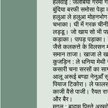
हलवाई : जलेबियां गरमा ग
बुंदिया बरफी समोसा पेड़
हलुआ ले हलुआ मोहनभोग
चभाका। घी में गरक चीनी 
लड्डू। जो खाय सो भी प
कड़ाका। पापड़ पड़ाका। 
जैसे कलकत्ते के विलसन म
समान ताजा। खाजा ले ख
कुजड़िन : ले धनिया मेथी
कसारी चना सरसों का सा
आलू अरूई बण्डा नेनुआँ 
पियाज टिकोरा। ले फालस
काजी वैसे पाजी। रैयत राज
और बैर।
मुगल : बादाम पिस्ते अख