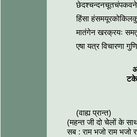
छेदश्चन्दनचूतचंपकवने 
हिंसा हंसमयूरकोकिलक
मातंगेन खरक्रयः समतुल
एषा यत्र विचारणा गुणि
अ
टके
(वाह्य प्रान्त)
(महन्त जी दो चेलों के साथ
सब : राम भजो राम भजो 