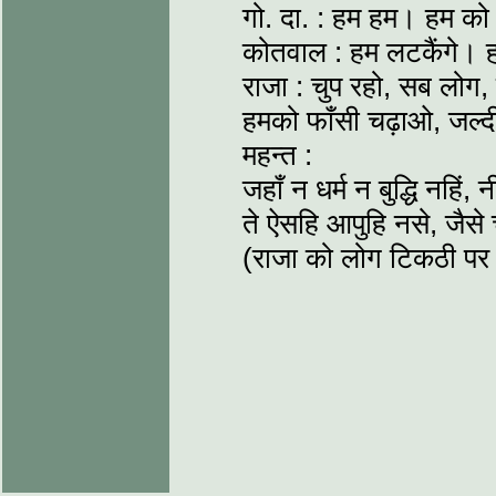
गो. दा. : हम हम। हम को 
कोतवाल : हम लटकैंगे। ह
राजा : चुप रहो, सब लोग
हमको फाँसी चढ़ाओ, जल्द
महन्त :
जहाँ न धर्म न बुद्धि नहि
ते ऐसहि आपुहि नसे, जैस
(राजा को लोग टिकठी पर ख