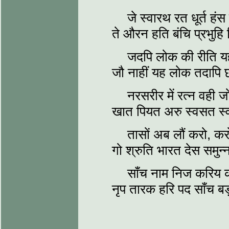
जे स्वारथ रत धूर्त ह
ते औरन हति बंचि प्रभुहि 
जदपि लोक की रीति यह
जौ नाहीं यह लोक तदाप
नरसरीर में रत्न वही 
खात पियत अरु स्वसत स्
तासों अब लौं करो, क
गो श्रुति भारत देस समुन्
साँच नाम निज करिय
नृप तारक हरि पद साँच ब