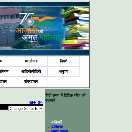
ंध
आलोचना
विमर्श
संचयन
आडियो/वीडियो
अनुवाद
द्यालय
संग्रहालय
हिंदी समय में दिविक रमेश की
रचनाएँ
अ+
अ-
कविताएँ
व्यक्तिगत
हमारा कबूतर