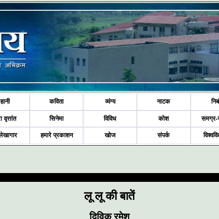
हानी
कविता
व्यंग्य
नाटक
निब
ा वृत्तांत
सिनेमा
विविध
कोश
समग्र-
लेखागार
हमारे प्रकाशन
खोज
संपर्क
विश्ववि
लू लू की बातें
दिविक रमेश