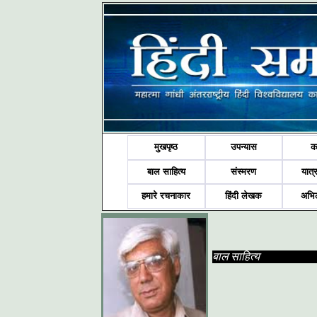
मुखपृष्ठ
उपन्यास
क
बाल साहित्य
संस्मरण
यात्र
हमारे रचनाकार
हिंदी लेखक
अभि
बाल साहित्य