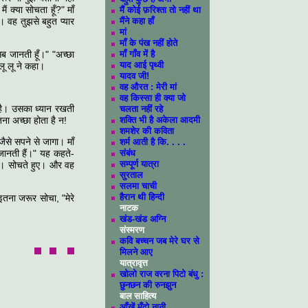
 क्या सोचता हूँ?" माँ
मैं कोई फ़रिश्ता तो नहीं था
। वह तुझसे बहुत प्यार
मैंने कहा हाँ
मां
माँ के पंख नहीं होते
 सब जानती हूँ।" "अच्छा
माँ गाँव में है
याद आई पृथ्वी
लू लू ने कहा।
यादव जी!
वह औरत : मेरी मां
वह किस्सा ही क्या जो
 है। उसका ध्यान रखती
चलता नहीं रहे
तना अच्छा होता है न!
शक्ति भी है अकेला आदमी
शमशेर की कविता
जैसे सपने से जागा। माँ
शर्म आती है कि. . . .
 जानती हैं।" यह कहते-
संबंध
सम्पूर्ण यात्रा
र। सोचते हुए। और वह
सुरताल
सलमा चाची
हैरान थी हिन्दी
तना जरूर सोचा, "मेरे
नाटक
खंड-खंड अग्नि
संस्मरण
कवि बच्चन जब मेरे घर से
मिलने आए
यात्रावृत्त
खोलो राज वरना पिटो बंधु :
छुनछन की रुनझुन
बाल साहित्य
आँखें मूँदो नानी