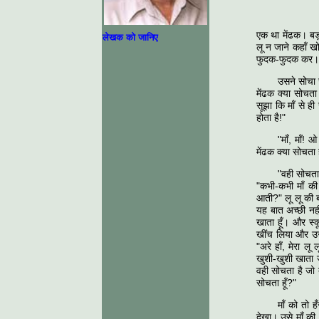
एक था मेंढक। बड़
लेखक को जानिए
लू न जाने कहाँ 
फुदक-फुदक कर।
उसने सोचा 
मेंढक क्या सोचत
सूझा कि माँ से ह
होता है!"
"माँ, माँ! 
मेंढक क्या सोचता 
"वही सोचता 
"कभी-कभी माँ की 
आती?" लू लू की ब
यह बात अच्छी नहीं
खाता हूँ। और स्क
खींच लिया और उसक
"अरे हाँ, मेरा लू
खुशी-खुशी खाता ज
वही सोचता है जो 
सोचता हूँ?"
माँ को तो ह
देखा। उसे माँ की