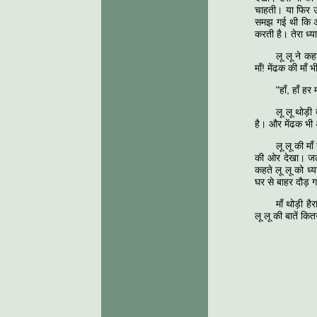
चाहती। या फिर उल
समझ गई थी कि अब 
करती है। तेरा ध्य
लू लू ने कह
माँ! मेंढक की मा
"हाँ, हाँ हर
लू लू थोड़ी
है। और मेंढक भी अ
लू लू की मा
की ओर देखा। जल्द
कहते लू लू को 
घर से बाहर दौड़ 
माँ थोड़ी ह
लू लू की बातें कित