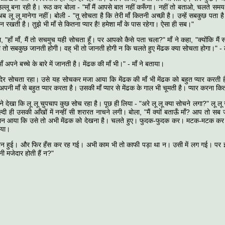
्लू बना रही है। रूठ कर बोला - "माँ मैं आपसे बात नहीं करूँगा। नहीं तो बताओ, चलते समय मैं
लू लू मानेगा नहीं। बोली - "तू सोचता है कि तेरी माँ कितनी अच्छी है। उन्हें सबकुछ पता है
ान रखती है। तुझे भी माँ से कितना प्यार है! हमेशा माँ के पास रहेगा। ऐसा ही सब।"
ा, "हाँ माँ, मैं तो सचमुच यही सोचता हूँ। पर आपको कैसे पता चला?" माँ ने कहा, "क्योंकि मैं
ँ भी तो सबकुछ जानती होगी। वह् भी तो जानती होगी न कि चलते हुए मेंढक क्या सोचता होगा।" - 
 माँ अपने बच्चे के बारे में जानती है। मेंढक की माँ भी।" - माँ ने बताया।
 देर सोचता रहा। उसे यह सोचकर मजा आया कि मेंढक की माँ भी मेंढक को बहुत प्यार करती
पनी माँ से बहुत प्यार करता है। उसकी माँ प्यार से मेंढक के गाल भी चूमती है। प्यार करना कि
ँ ने देखा कि लू लू चुपचाप कुछ सोच रहा है। पूछ ही लिया - "अरे लू लू क्या सोचने लगा?" लू लू 
ी ही उसकी आँखों में नन्हीं सी शरारत नाचने लगी। बोला, "मैं क्यों बताऊँ माँ? आप तो सब
ध्यान आया कि उसे तो अभी मेंढक को देखना है। चलते हुए। फुदक-फुदक कर। मटक-मटक क
गया।
ैरान हुई। और फिर हँस कर रह गई। अभी काम भी तो काफी पड़ा था न। उसी में लग गई। पर इ
नी मजेदार होती हैं न?"