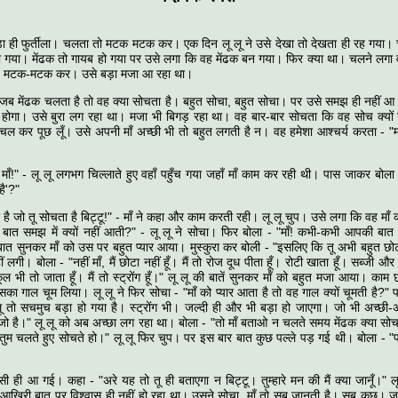
ा ही फुर्तीला। चलता तो मटक मटक कर। एक दिन लू लू ने उसे देखा तो देखता ही रह गया। च
खो गया। मेंढक तो गायब हो गया पर उसे लगा कि वह मेंढक बन गया। फिर क्या था। चलने लगा
 मटक-मटक कर। उसे बड़ा मजा आ रहा था।
जब मेंढक चलता है तो वह क्या सोचता है। बहुत सोचा, बहुत सोचा। पर उसे समझ ही नहीं 
ा होगा। उसे बुरा लग रहा था। मजा भी बिगड़ रहा था। वह बार-बार सोचता कि वह सोच क्यों 
ी चल कर पूछ लूँ। उसे अपनी माँ अच्छी भी तो बहुत लगती है न। वह हमेशा आश्चर्य करता - "
ओ माँ!" - लू लू लगभग चिल्लाते हुए वहाँ पहुँच गया जहाँ माँ काम कर रही थी। पास जाकर बोला 
है'?"
है जो तू सोचता है बिट्टू!" - माँ ने कहा और काम करती रही। लू लू चुप। उसे लगा कि वह माँ
बात समझ में क्यों नहीं आती?" - लू लू ने सोचा। फिर बोला - "माँ! कभी-कभी आपकी बात मुझ
ात सुनकर माँ को उस पर बहुत प्यार आया। मुस्कुरा कर बोली - "इसलिए कि तू अभी बहुत छोटा
 लगी। बोला - "नहीं माँ, मैं छोटा नहीं हूँ। मैं तो रोज दूध पीता हूँ। रोटी खाता हूँ। सब्जी 
ूल भी तो जाता हूँ। मैं तो स्ट्रोंग हूँ।" लू लू की बातें सुनकर माँ को बहुत मजा आया। क
ा गाल चूम लिया। लू लू ने फिर सोचा - "माँ को प्यार आता है तो वह गाल क्यों चूमती है?" प
 लू तो सचमुच बड़ा हो गया है। स्ट्रोंग भी। जल्दी ही और भी बड़ा हो जाएगा। जो भी अच्छी-अच्छी
ो है।" लू लू को अब अच्छा लग रहा था। बोला - "तो माँ बताओ न चलते समय मेंढक क्या सोचत
तुम चलते हुए सोचते हो।" लू लू फिर चुप। पर इस बार बात कुछ पल्ले पड़ गई थी। बोला - "पर म
ँसी ही आ गई। कहा - "अरे यह तो तू ही बताएगा न बिट्टू। तुम्हारे मन की मैं क्या जानूँ।" लू
 आखिरी बात पर विश्वास ही नहीं हो रहा था। उसने सोचा, माँ तो सब जानती है। सब कुछ। जरू