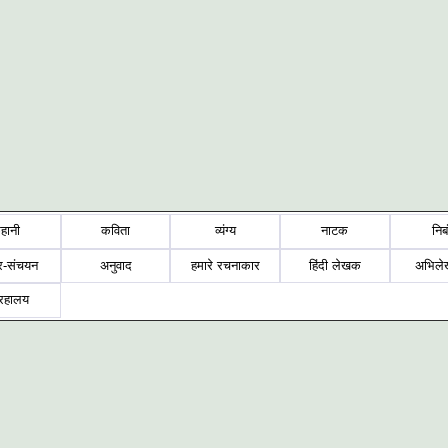
हानी
कविता
व्यंग्य
नाटक
निब
र-संचयन
अनुवाद
हमारे रचनाकार
हिंदी लेखक
अभिले
्रहालय