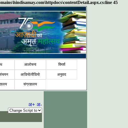
domains\hindisamay.com\httpdocs\contentDetail.aspx.cs:line 45
ंध
आलोचना
विमर्श
संचयन
आडियो/वीडियो
अनुवाद
द्यालय
संग्रहालय
अ+
अ-