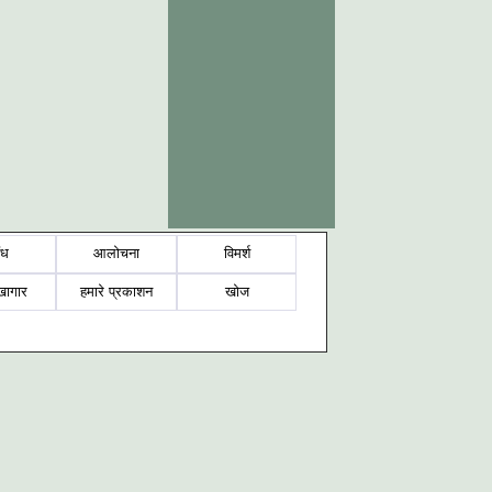
ंध
आलोचना
विमर्श
खागार
हमारे प्रकाशन
खोज