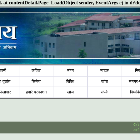
ect. at contentDetail.Page_Load(Object sender, EventArgs e) in d:\
हानी
कविता
व्यंग्य
नाटक
निब
ा वृत्तांत
सिनेमा
विविध
कोश
समग्र-
लेखागार
हमारे प्रकाशन
खोज
संपर्क
विश्ववि
पीछे
आगे