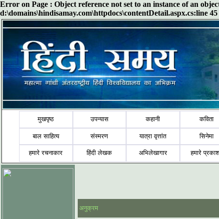
Error on Page : Object reference not set to an instance of an obje
d:\domains\hindisamay.com\httpdocs\contentDetail.aspx.cs:line 45
मुखपृष्ठ
उपन्यास
कहानी
कविता
बाल साहित्य
संस्मरण
यात्रा वृत्तांत
सिनेमा
हमारे रचनाकार
हिंदी लेखक
अभिलेखागार
हमारे प्रका
अनुक्रम