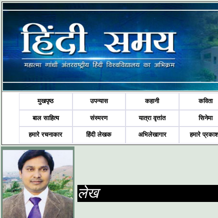
मुखपृष्ठ
उपन्यास
कहानी
कविता
बाल साहित्य
संस्मरण
यात्रा वृत्तांत
सिनेमा
हमारे रचनाकार
हिंदी लेखक
अभिलेखागार
हमारे प्रका
लेख