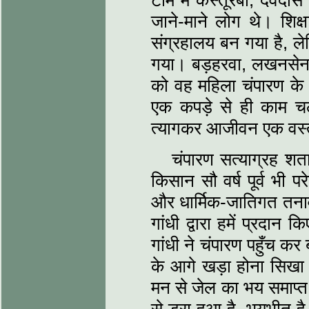
टीम में कस्तूरबा, देवद
जाने-माने लोग थे। शिक
संग्रहालय बन गया है, ले
गया। बड़हरवा, लखनसेन क
को वह महिला चंपारण के श
एक कपड़े से ही काम च
त्‍यागकर आजीवन एक वस्त
चंपारण सत्‍याग्रह श
किसान सौ वर्ष पूर्व भी 
और धार्मिक-जातिगत तनाव 
गांधी द्वारा हमें प्रदा
गांधी ने चंपारण पहुँच क
के आगे खड़ा होना सिखा 
मन से जेल का भय समाप्