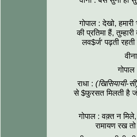
वीना : बस सुना ही सुन
गोपाल : देखो, हमारी
की प्रतिमा हैं, तुम्हार
लव$र्ज' पढ़ती रहती
वीन
गोपाल 
राधा :
(खिसियायी-स
से $फुरसत मिलती है जो
गोपाल : वक़्त न मिल
रामायण रख तो 