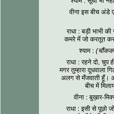
श्याम : सूँघा भी नह
वीना इस बीच अंडे 
राधा : बड़ी भाभी की 
कमरे में जो करतूत क
श्याम :
(चौंकक
राधा : रहने दो, चुप ह
मगर तुम्हारा दूधवाला ग
अलग से मँजवाती हूँ। और 
बीच में मिला
वीना : बुख़ार-मिक्
राधा : इसी से पूछो ज