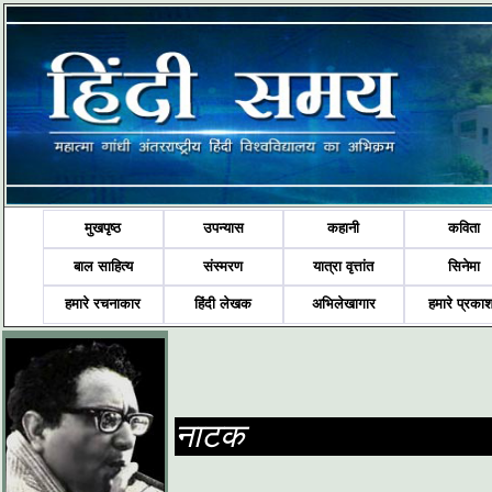
मुखपृष्ठ
उपन्यास
कहानी
कविता
बाल साहित्य
संस्मरण
यात्रा वृत्तांत
सिनेमा
हमारे रचनाकार
हिंदी लेखक
अभिलेखागार
हमारे प्रका
नाटक