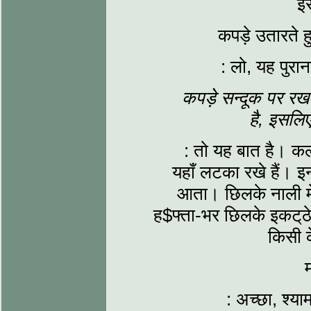
इस
कपड़े उतारते ह
: लो, यह पुरान
कपड़े सन्दूक पर रख
है, इसलि
: तो यह बात है। कल
यहाँ लटका रखे हैं। इ
आता। छिलके नाली में
ह$फ्ता-भर छिलके इकट्‌ठे क
किसी क
म
: अच्छा, श्य