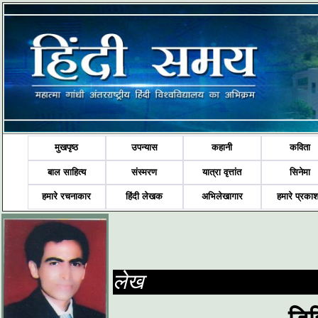
मुखपृष्ठ
उपन्यास
कहानी
कविता
बाल साहित्य
संस्मरण
यात्रा वृत्तांत
सिनेमा
हमारे रचनाकार
हिंदी लेखक
अभिलेखागार
हमारे प्रका
लेख