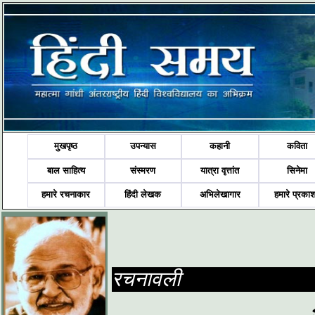
मुखपृष्ठ
उपन्यास
कहानी
कविता
बाल साहित्य
संस्मरण
यात्रा वृत्तांत
सिनेमा
हमारे रचनाकार
हिंदी लेखक
अभिलेखागार
हमारे प्रका
रचनावली