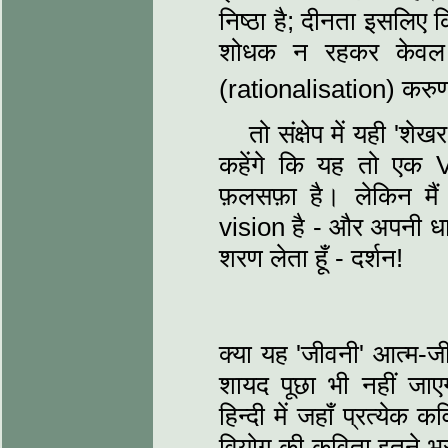
निष्ठा है; दीनता इसलिए
शोधक न रहकर केवल ह
(rationalisation) करु
तो संक्षेप में यही '
कहेंगे कि यह तो एक V
फ़लसफ़ा है। लेकिन मैं 
vision है - और अपनी धार
शरण लेता हूँ - दर्शन!
क्या यह 'जीवनी' आत्म-ज
शायद पूछा भी नहीं जाएग
हिन्दी में जहाँ प्रत्येक
वियोग की कविता इतने भर