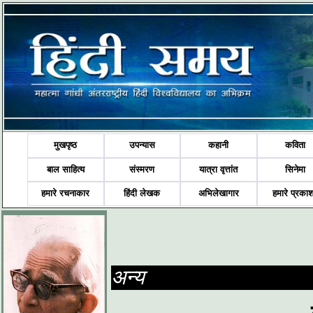
मुखपृष्ठ
उपन्यास
कहानी
कविता
बाल साहित्य
संस्मरण
यात्रा वृत्तांत
सिनेमा
हमारे रचनाकार
हिंदी लेखक
अभिलेखागार
हमारे प्रका
अन्य