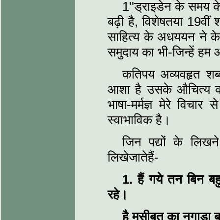
1''ड्राइडेन के समय के 
बढ़ी है, विशेषतया 19वीं श
साहित्य के अधययन ने केवल 
समुदाय का भी-जिन्हें हम आ
कतिपय अव्यवहृत शब्द
आशा है उसके औचित्य को 
भाषा-मर्मज्ञ मेरे विचार
स्वाभाविक है।
जिन पद्यों के लिखन
लिखेजातेहैं-
1.
हैं गये तन बिन बह
रहे।
है मुसीबत का नगाड़ा ब