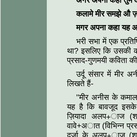
अगर अपना कहा तुम आ
कलामे मीर समझे औ ज़
मगर अपना कहा यह आप
भरी सभा में एक प्रतिष
था? इसलिए कि उसकी कवि
प्रसाद-गुणमयी कविता की
उर्दू संसार में मीर
लिखते हैं-
''मीर अनीस के कमाल
यह है कि बावजूद इसके कि
ज़ियादा अलप+ाज (शब्
वावे+अात (विभिन्न प्र
दर्जा के अलप+ाज (शब्