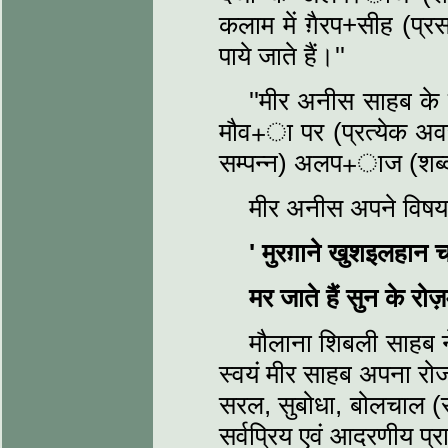
कलाम में ग़ैरप+सीह (
पाये जाते हैं।''
''मीर अनीस साहब के 
मौव+ा पर (प्रत्येक अ
सम्पन्न) अलप+ाज (शब्द)
मीर अनीस अपने विषय म
'
मुरग़ाने खुशइलहान च
मर जाते हैं सुन के रोज़
मौलाना शिबली साहब 
स्वयं मीर साहब अपना रोजश
सरल, सुबोधा, बोलचाल (रो
सर्वप्रिय एवं आदरणीय प्