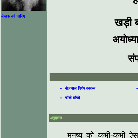
ह
लेखक को जानिए
खड़ी ब
अयोध्य
सं
बोलचाल विशेष वक्तव्य
चोखे चौपदे
अनुक्रम
मनुष्य को कभी-कभी ऐसा 