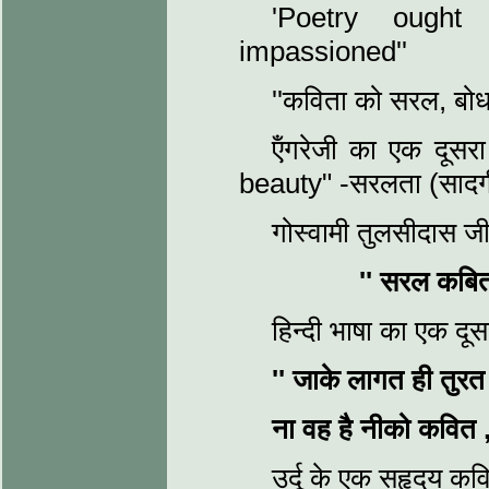
'Poetry ough
impassioned''
''कविता को सरल, बोधा
ऍंगरेजी का एक दूसरा
beauty" -सरलता (सादगी)
गोस्वामी तुलसीदास जी
''
सरल कबित
हिन्दी भाषा का एक दू
''
जाके लागत ही तुरत
ना वह है नीको कवित
उर्दू के एक सहृदय कवि