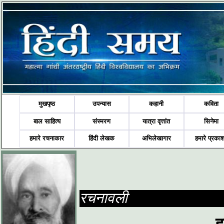
मुखपृष्ठ
उपन्यास
कहानी
कविता
बाल साहित्य
संस्मरण
यात्रा वृत्तांत
सिनेमा
हमारे रचनाकार
हिंदी लेखक
अभिलेखागार
हमारे प्रका
रचनावली