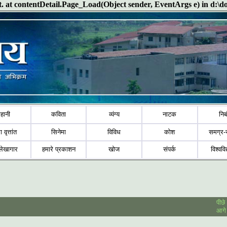
ect. at contentDetail.Page_Load(Object sender, EventArgs e) in d:\
हानी
कविता
व्यंग्य
नाटक
निब
ा वृत्तांत
सिनेमा
विविध
कोश
समग्र-
लेखागार
हमारे प्रकाशन
खोज
संपर्क
विश्ववि
पीछे
आगे