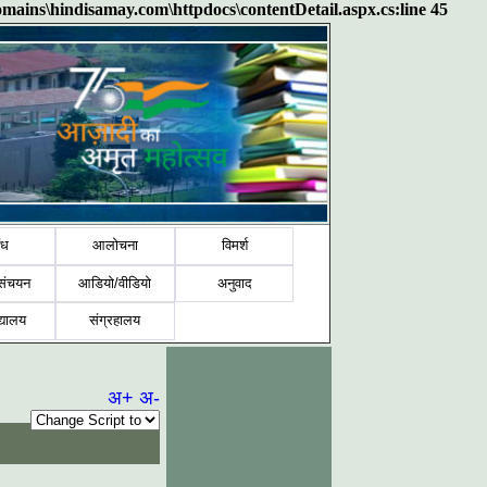
domains\hindisamay.com\httpdocs\contentDetail.aspx.cs:line 45
ंध
आलोचना
विमर्श
संचयन
आडियो/वीडियो
अनुवाद
द्यालय
संग्रहालय
अ+
अ-