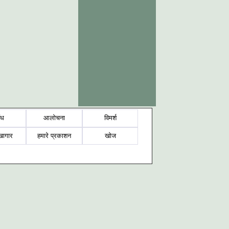
ंध
आलोचना
विमर्श
खागार
हमारे प्रकाशन
खोज