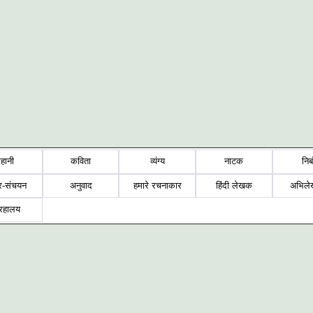
हानी
कविता
व्यंग्य
नाटक
निब
र-संचयन
अनुवाद
हमारे रचनाकार
हिंदी लेखक
अभिले
्रहालय