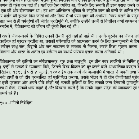
ीन धर्मग्रंथों का वह सत्यापन प्राप्त हुआ, जिसकी माँग उनका हृदय और बाद्ध करती रही थी। यह
वर्णन ही ग्रंथ कर पाते हैं। यहाँ एक ऐसा व्यक्ति था, जिसके लिए समाधि ही ज्ञान प्राप्त कर
से एक की ओर दोलायमान था। हर क्षण अतिचेतन भूमिका से संगृहीत ज्ञान की वाणी से ध्वनित 
्वर दर्शन की झलक मिल जाती थी और शिष्य में भी परम ज्ञान की अभीप्सा, 'ज्वर चढ़ने के सद
ज्ञात रूप से ही धर्मग्रंथों की जीवंत प्रतिमूर्ति थे, क्योंकि उन्होंने उनमें से किसीका कभी अध्यय
 परमहंस में, विवेकानन्द को जीवन की कुंजी मिल गई थी।
ी अपने जीवन-कार्य के निमित्त उनकी तैयारी पूरी नहीं हो पाई थी। उनके गुरुदेव का जीवन एवं 
्पकालिक एवं प्रखर प्रतीक था, उसकी परिव्याप्ति को आत्मसात करने के लिए कन्याकुमारी से 
र्वत्र साधु-संत, विद्वानों और जन-साधारण से समभाव से मिलना, सबसे शिक्षा ग्रहण करना 
ताना और भारत के अतीत एवं वर्तमान का यथार्थ परिचय प्राप्त करना अनिवार्य था।
िवेकानन्द की कृतियों का संगीतशास्त्र, गुरु तथा मातृभूमि--इन तीन स्वर-लहरियों से निर्मित
ै। इन्हीं से उनको वे उपकरण मिले, जिनसे विश्व-विकार को दूर करने वाले आध्यात्मिक वरदान क
 सितंबर, १८९३ ई० से ४ जुलाई, १९०२ ई० तक कार्य की अल्पावधि में भारत ने अपनी तथा व
नके हाथों से जो दीप प्रज्वलित एवं प्रतिष्ठित कराया, उसके भीतर ये ही तीन दीपशिखाएँ प्रोज्
जो इसी प्रकाश और अपने पीछे छोड़ी गई उनकी कृतियों के लिए उनको जन्म देनेवाली पुण्यभूम
ं विश्व में भेजा, उनको धन्य कहते हैं और विश्वास करते हैं कि उनके महान संदेश की व्यापकता एवं 
र्थ रहे हैं।
९०७ -भगिनी निवेदिता