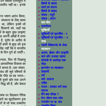
उन सबको प्रेमसूत्र में
शिष्यों से संवाद
विजातीय नहीं था। इनके
वार्ता एवं संलाप
शिष्यों से संवाद
संवाद : मदुरै
 अपना भाषण आरंभ किया,
संवाद : लंदन
 इस संभावना के लिए समय
बात-चीत
ि था, लेकिन इसमें जो
प्रश्नोत्तर
े शिकागो को, जहाँ यह
सूक्तियाँ
ष के बहुत कुछ उत्कृष्ट
सूक्तियाँ एवं सुभाषित - १
 अपनी आँखों में उत्तर
सूक्तियाँ एवं सुभाषित – २
है, यूरोप के अतीत से
लेख
ाँ हममें से कुछ को इस
स्वामी विवेकानंद के लेख
देह नहीं कि वे मानवीय
व्याख्यान
 दिन पूर्ण हो जाएँगे।
आत्मा, ईश्वर और प्रकृति
कर्म और उसका रहस्य
ाता, फिर भी जिज्ञासु
कोलंबो से अल्मोड़ा तक
 आध्यात्मिक विकास का
गीता
ं करता है--एक संसार,
ज्ञानयोग पर व्याख्यान
ध की सूर्य रश्मियों से
देववाणी
धर्म
उनके पीछे था वह भारत--
धर्म: साधना
 से दूसरे छोर तक अपने
भक्ति
 सिद्ध की हैं, और केवल
भारत : उसका धर्म तथा
समाज
मैंने क्‍या सीखा ?
मंच पर विद्यमान गैरिक
मेरा जीवन तथा ध्येय
धारों का सूत्रीकरण इस
राजयोग पर छ: पाठ
रों से जो शब्द उच्चरित
राजयोग-शिक्षा