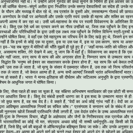
के अनुभवजनित नहीं थे। न उन्होंने अपने गुरुदेव की कथा सुनाने के निमित्त ही इस अवसर का
 की धार्मिक चेतना--संपूर्ण अतीत द्वारा निर्धारित उनके समग्र देशवासियों का संदेश ही उनके 
े यौवन और मध्याह्न में बोल रहे थे, तब प्रशांत के दूसरी ओर, तमसाच्छन्न गोलार्ध की छायाओं म
अरुणोदय के पंखों पर आनेवाली और उसके प्रति स्वयं उसके ही महत्त्व और शक्ति का रहस्
ा अपनी आत्मा में कर रहा था। उसी धर्म-महासभा के मंच पर स्वामी विवेकानन्द के अतिरिक्त विश
त थे। किंतु एक ऐसे धर्म का प्रचार करने का गौरव उन्हींको था, जिस तक पहुँचने के लिए इनमें 
अवस्थाओं और परिस्थितियों के द्वारा उसी एक लक्ष्य तक पहुँचने के निमित्त विभिन्न स्त्री-पुरुषों 
होंने घोषित किया, वे वहाँ एक ऐसे महापुरुष का परिचय देने के लिए खड़े हुए थे, जिसने इन सभ
ा नहीं है कि इनमें से कोई एक या दूसरा, इस या उस पक्ष में, इस या उस कारण, सत्य या असत्य 
गणा इव--'यह सब सूत्र में मोतियों की भाँति मुझमें ही पुहे हुए हैं।' 'जहाँ मानव-जाति को पवित
 असामान्य शक्ति, तेरे देखने में आए, तू जान कि मैं वहाँ हूँ। विवेकानन्द का कहना है कि एक हिंद
 ओर नहीं जाता, वरन् सत्य से सत्य की ओर अग्रसर होता है; निम्नतर सत्य से उच्चतर सत्य
सिद्धांत कि 'मनुष्य को ईश्वर का साक्षात्कार करके ईश्वर होना है', यह सत्य कि धर्म केवल तभी हम
में 'उस तक ले जाता है, जो मृत्यु के संसार में एकमात्र जीवन है, उस तक जो नित्य परिवर
 ले जाता है, जो केवल आत्मा ही है, अन्य सभी आत्माएँ जिसकी भ्रांत अभिव्यक्तियाँ मात्र हैं
 मान्य हो सकते हैं। भारत ने मानव-इतिहास की दीर्घतम और जटिलतम अनुभूति के द्वारा प्रमाणीक
श्चिम के आधुनिक जगत में घोषित किया।
के लिए, जैसा पहले ही कहा जा चुका है, यह संक्षिप्त अभिभाषण मताधिकार की एक छोटी सी सनद थी
ों पर आधारित किया है। किंतु वेद संबंधी हमारी धारणा का वे इस शब्द के उच्चारण मात्र से ही
ो कुछ सत्य है, वह सब वेद है। वे कहते हैं, "वेदों का अर्थ कोई ग्रंथ नहीं है। वेदों का अर
ं द्वारा आविष्कृत आध्यात्मिक नियमों का संचित कोष।" प्रसंगवश वे सनातन धर्म के संबंध में 
न की नूतनतम खोजें जिसकी प्रतिध्वनि जैसी लगती हैं, उस वेदांत दर्शन के उच्च आध्यात्मिक स्त
र्ति-पूजा के निम्नतम विचार, बौद्धों के अज्ञेयवाद और जैनों के निरीश्वरवाद तक प्रत्येक और सबक
 में भारतवासियों का कोई भी मत, संप्रदाय अथवा कोई भी सच्ची धर्मानुभूति--वह किसी को क
ीं है, जिसे हिंदू धर्म की बाहुओं से औचित्यपूर्वक बहिष्कृत किया जा सके। और उनके अनुसार इ
 है इष्ट देवता--हर आत्मा को अपने मार्ग को चुनने तथा ईश्वर को अपने ढंग से खोजने का अधि