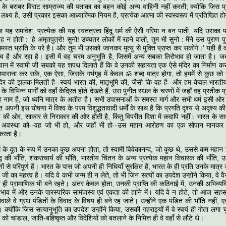
र्म के बराबर विराट साम्राज्य की पताका का बहन कोई अन्य वाहिनी नहीं करती; क्योंकि जिस प्र
्ष्य है, उसी प्रकार इसका आध्यात्मिक नियम है, प्रत्येक आत्मा की स्वस्वरूप में प्रतिष्ठित होन
 का यह समावेश, प्रत्येक की यह स्वतंत्रता हिंदू धर्म की ऐसी गरिमा न बन पाती, यदि उसक
यह न होती : 'हे अमृतपुत्रो! सुनो! उच्चतर लोकों में रहने वालो, तुम भी सुनो : मैंने उस पुराण प
्त भ्रांति के परे है। और तुम भी उसको जानकर मृत्यु से मुक्ति प्राप्त कर सकोगे।' यही है व
व है और रहा है। इसी में वह चरम अनुभूति है, जिसमें अन्य सबका तिरोभाव हो जाता है। जब '
ान में स्वामी जी सबको यह शपथ दिलाते हैं कि वे उनकी सहायता एक ऐसे मंदिर का निर्माण करने 
उपासना कर सके, एक ऐसा, जिसके गर्भगृह में केवल ॐ शब्द मात्र होगा, तो हममें से कुछ क
िर की झलक मिलती है--स्वयं भारत की, मातृभूमि की, जैसी कि वह है--और हम केवल भारतीय धर
 विभिन्न मार्गों को वहाँ केंद्रित होते देखते हैं, उस पुनीत स्थल के चरणों में जहाँ वह प्रतीक प
वह नाम है, जो ध्वनि मात्र के अतीत है। सभी उपासनाओं के समस्त मार्ग और सभी धर्म इसी ओर पह
रत अपनी इस घोषणा में विश्व के परम विशुद्धतावादी धर्मों के साथ है कि प्रगति दृश्य से अदृश्
च की ओर, साकार से निराकार की ओर होती है, किंतु विपरीत दिशा में कदापि नहीं। भारत के 
 अवस्था को--वह जो भी हो, और जहाँ भी हो--उस महान आरोहण का एक सोपान मानकर
करता है।
र्म के दूत के रूप में उनका कुछ अपना होता, तो स्वामी विवेकानन्द, जो कुछ थे, उससे कम महान स
ुद्ध की भाँति, शंकराचार्य की भाँति, भारतीय चिंतन के अन्य प्रत्येक महान विचारक की भाँति, 
णों से परिपूर्ण हैं। भारत के पास जो अपनी ही निधियाँ सुरक्षित हैं, भारत के ही प्रति उनके मात
मी जी का महत्त्व है। यदि वे कभी जन्म ही न लेते, तो भी जिन सत्यों का उपदेश उन्होंने किया, वे 
े ही प्रामाणिक भी बने रहते। अंतर केवल होता, उनकी प्राप्ति की कठिनाई में, उनकी अभिव्यक्त
अभाव में और उनके पारस्परिक सामंजस्य एवं एकता की हानि में। यदि वे न होते, तो आज सहस्
वाले वे ग्रंथ पंडितों के विवाद के विषय ही बने रह जाते। उन्होंने एक पंडित की भाँति नहीं,
 क्योंकि जिस सत्यानुभूति का उपदेश उन्होंने किया, उसकी गहराइयों में वे स्वयं ही गोता लगा
ं को चांडाल, जाति-बहिष्कृत और विदेशियों को बतलाने के निमित्त ही वे वहाँ से लौटे थे।