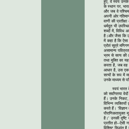
हुए, वे स्वयं उन
के स्थान पर, भारत
और जब वे पश्चिम क
अपनी ओर गतिमान 
वाणी की प्रतीक्ष
धर्मदूत भी उपस्थि
शब्दों में, विविध 
है।और जैसा कि उन्
में कहा है कि ऐस
प्रोतं सूत्रे मणि
असामान्य पवित्रता,
भ्रम से सत्य की
तथा मुक्ति का यह 
करता है, जब वह ह
आधार है, उस एक तक
सत्यों के रूप में
उनके माध्यम से प
स्वयं भारत 
को सर्वांगतया वेद
हैं। उनके निकट, ज
विभिन्न व्यक्तियो
करते हैं। 'विज्ञा
पौराणिकतायुक्त मू
है।' उनकी दृष्टि
प्रतीत हो--ऐसी नह
विशिष्ट सिद्धांत