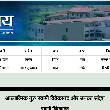
हानी
कविता
व्यंग्य
नाटक
निब
ा वृत्तांत
सिनेमा
विविध
कोश
समग्र-
लेखागार
हमारे प्रकाशन
खोज
संपर्क
विश्ववि
आध्यात्मिक गुरु स्वामी विवेकानंद और उनका संदेश
स्वामी विवेकानंद