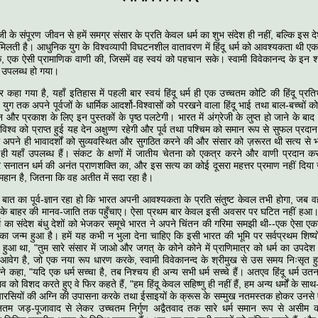
 जी के संपूरण जीवन से हमें समग्र संसार के प्रति केवल धर्म का शुभ संदेश ही नहीं, बल्कि इस 
द मिलती है। आधुनिक युग के विश्वव्यापी विघटनशील वातावरण में हिंदू धर्म को आवश्यकता थी ए
 एक ऐसी प्रामाणिक वाणी की, जिसमें वह स्वयं को पहचान सके। स्वामी विवेकानन्द के इन शब्दों
न उपलब्ध हो गया।
र कहा गया है, यहाँ इतिहास में पहली बार स्वयं हिंदू धर्म ही एक उच्चतम कोटि की हिंदू प्रत
युग तक अपने पूर्वजों के धार्मिक आदर्शो-विश्वासों को परखने वाला हिंदू भाई तथा बाल-बच्चों को
न और प्रकाश के लिए इन पुस्तकों के पृष्ठ पलटेगी। भारत में अंग्रेजी के लुप्त हो जाने के ब
 विश्व को प्राप्त हुई यह देन अक्षुण्ण रहेगी और पूर्व तथा पश्चिम को समान रूप से सुफल प्रदान 
अपने ही भावादर्शों को सुव्यवस्थित और सुगठित करने की और संसार को ज़रूरत थी सत्य से 
ं ही यहाँ उपलब्ध हैं। संकट के क्षणों में जातीय चेतना को एकत्र करने और वाणी प्रदान कर
र सनातन धर्म की अनंत प्राणशक्ति का, और इस सत्य का कोई दूसरा महत्तर प्रमाण नहीं दिय
हान है, जितना कि वह अतीत में सदा रहा है।
बात का पूर्व-ज्ञान रहा हो कि भारत अपनी आवश्यकता के प्रति संतुष्ट केवल तभी होगा, जब 
के बाहर की मानव-जाति तक पहुँचाए। ऐसा प्रथम बार केवल इसी अवसर पर घटित नहीं हआ।
 धर्म का संदेश बंधु देशों को भेजकर समूचे भारत ने अपने चिंतन की गरिमा समझी थी--एक ऐसा एक
म का जन्म हुआ है। हमें यह कभी न भुला देना चाहिए कि इसी भारत की भूमि पर सर्वप्रथम शिष्य
हुआ था, "तुम सारे संसार में जाओ और जगत् के कोने कोने में प्राणिमात्र को धर्म का उपद
 आवेग है, जो एक नया रूप धारण करके, स्वामी विवेकानन्द के श्रीमुख से उस समय निःसृत ह
ोंने कहा, "यदि एक धर्म सच्चा है, तब निश्चय ही अन्य सभी धर्म सच्चे हैं। अतएव हिंदू धर्म 
 को विशद करते हुए वे फिर कहते हैं, "हम हिंदू केवल सहिष्णु ही नहीं हैं, हम अन्य धर्मों के सा
 पारसियों की अग्नि की उपासना करके तथा ईसाइयों के क्रूस के सम्मुख नतमस्तक होकर उनसे ए
म्नतम जड़-पूजावाद से लेकर उच्चतम निर्गुण अद्वैतवाद तक सारे धर्म समान रूप से अस