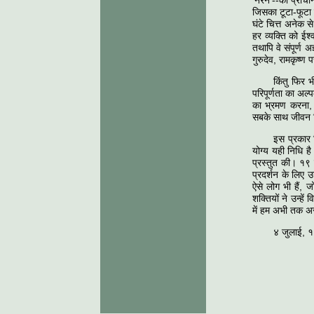
'नरेन'--को प्राच
जिसका टूटा-फूटा 
घंटे चित्त अनेक 
हर व्यक्ति को ईश
तथापि वे संपूर्ण अ
गुरुदेव, रामकृष्ण
किंतु फिर भ
परिपूर्णता का अल
का भ्रमण करना, स
सबके साथ जीवन बि
इस प्रकार व
योग्य यही निधि ह
प्रस्तुत की। १९
प्रदर्शन के लिए उ
ऐसे लोग भी हैं, 
शक्तियों ने उन्हे
में हम अभी तक असम
४ जुलाई, १