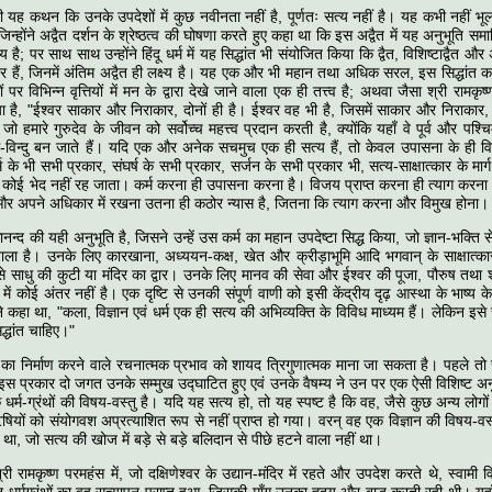
ी यह कथन कि उनके उपदेशों में कुछ नवीनता नहीं है, पूर्णतः सत्य नहीं है। यह कभी नहीं भूल
जिन्होंने अद्वैत दर्शन के श्रेष्ठत्व की घोषणा करते हुए कहा था कि इस अद्वैत में यह अनुभूति सम
तीय है; पर साथ साथ उन्होंने हिंदू धर्म में यह सिद्धांत भी संयोजित किया कि द्वैत, विशिष्टाद्वैत औ
र हैं, जिनमें अंतिम अद्वैत ही लक्ष्य है। यह एक और भी महान तथा अधिक सरल, इस सिद्धांत
 पर विभिन्न वृत्तियों में मन के द्वारा देखे जाने वाला एक ही तत्त्व है; अथवा जैसा श्री रामक
ा है, "ईश्वर साकार और निराकार, दोनों ही है। ईश्वर वह भी है, जिसमें साकार और निराकार, दो
 जो हमारे गुरुदेव के जीवन को सर्वोच्च महत्त्व प्रदान करती है, क्योंकि यहाँ वे पूर्व और पश्
म-विन्दु बन जाते हैं। यदि एक और अनेक सचमुच एक ही सत्य हैं, तो केवल उपासना के ही विव
्म के भी सभी प्रकार, संघर्ष के सभी प्रकार, सर्जन के सभी प्रकार भी, सत्य-साक्षात्कार के म
गे कोई भेद नहीं रह जाता। कर्म करना ही उपासना करना है। विजय प्राप्त करना ही त्याग करना ह
 और अपने अधिकार में रखना उतना ही कठोर न्यास है, जितना कि त्याग करना और विमुख होना।
कानन्द की यही अनुभूति है, जिसने उन्हें उस कर्म का महान उपदेष्टा सिद्ध किया, जो ज्ञान-भक्ति स
ाला है। उनके लिए कारखाना, अध्ययन-कक्ष, खेत और क्रीड़ाभूमि आदि भगवान् के साक्षात्कार
जैसे साधु की कुटी या मंदिर का द्वार। उनके लिए मानव की सेवा और ईश्वर की पूजा, पौरुष तथा श
ें कोई अंतर नहीं है। एक दृष्टि से उनकी संपूर्ण वाणी को इसी केंद्रीय दृढ़ आस्था के भाष्य क
ने कहा था, "कला, विज्ञान एवं धर्म एक ही सत्य की अभिव्यक्ति के विविध माध्यम हैं। लेकिन इ
िद्धांत चाहिए।"
का निर्माण करने वाले रचनात्मक प्रभाव को शायद त्रिगुणात्मक माना जा सकता है। पहले तो सं
इस प्रकार दो जगत उनके सम्मुख उद्घाटित हुए एवं उनके वैषम्य ने उन पर एक ऐसी विशिष्ट अनु
धर्म-ग्रंथों की विषय-वस्तु है। यदि यह सत्य हो, तो यह स्पष्ट है कि वह, जैसे कुछ अन्य लोगों
ियों को संयोगवश अप्रत्याशित रूप से नहीं प्राप्त हो गया। वरन् वह एक विज्ञान की विषय-वस्
था, जो सत्य की खोज में बड़े से बड़े बलिदान से पीछे हटने वाला नहीं था।
्री रामकृष्ण परमहंस में, जो दक्षिणेश्वर के उद्यान-मंदिर में रहते और उपदेश करते थे, स्वामी व