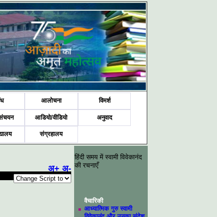
ंध
आलोचना
विमर्श
संचयन
आडियो/वीडियो
अनुवाद
द्यालय
संग्रहालय
हिंदी समय में स्वामी विवेकानंद
की रचनाएँ
अ+
अ-
वैचारिकी
आध्यात्मिक गुरु स्वामी
विवेकानंद और उनका संदेश