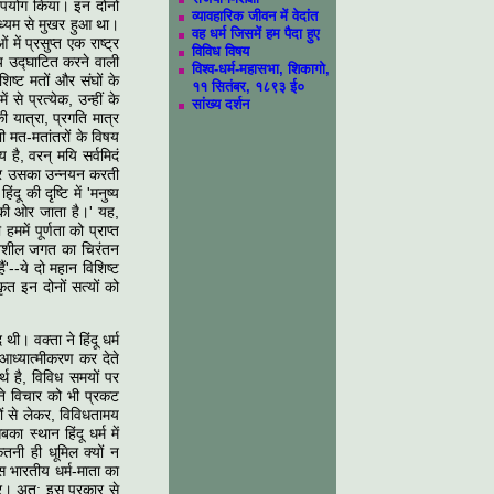
 उपयोग किया। इन दोनों
व्यावहारिक जीवन में वेदांत
माध्यम से मुखर हुआ था।
वह धर्म जिसमें हम पैदा हुए
ें प्रसुप्त एक राष्ट्र
विविध विषय
य उद्घाटित करने वाली
विश्व-धर्म-महासभा, शिकागो,
िष्ट मतों और संघों के
११ सितंबर, १८९३ ई०
से प्रत्येक, उन्हीं के
सांख्य दर्शन
की यात्रा, प्रगति मात्र
ी मत-मतांतरों के विषय
है, वरन् मयि सर्वमिदं
्र और उसका उन्नयन करती
ू की दृष्टि में 'मनुष्य
 की ओर जाता है।' यह,
में पूर्णता को प्राप्त
्तनशील जगत का चिरंतन
'--ये दो महान विशिष्ट
ृत इन दोनों सत्यों को
। वक्ता ने हिंदू धर्म
 आध्यात्मीकरण कर देते
्थ है, विविध समयों पर
अपने विचार को भी प्रकट
रों से लेकर, विविधतामय
ा स्थान हिंदू धर्म में
ितनी ही धूमिल क्यों न
स भारतीय धर्म-माता का
कार। अत: इस प्रकार से