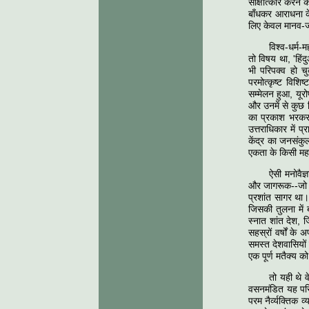
साक्षात्कार करने 
बाँधकर आराधना के
लिए केवल मानव-ज
विश्व-धर्म
तो विषय था, 'हिंद
भी परिपक्व हो च
परमोत्कृष्ट विशि
सम्मेलन हुआ, यूरो
और उनमें से कुछ 
का प्रकाश भरकर 
उत्तराधिकार में 
केंद्र का जनसंकु
एकता के किसी महान
ऐसी मनोवैज
और जागरूक--जो भ
प्रशांत सागर था
जिसकी तुलना में ब
स्नात शांत देश, ज
सहस्रों वर्षों क
समस्त देशवासियों 
एक पूर्ण मतैक्य
तो यही थे व
वसनमंडित यह परिव्
परम नैर्व्यक्तिक 