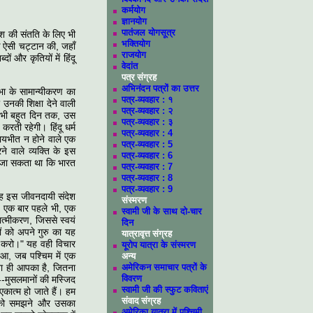
कर्मयोग
ज्ञानयोग
पातंजल योगसूत्र
देश की संतति के लिए भी
भक्तियोग
क ऐसी चट्टान की, जहाँ
राजयोग
 और कृतियों में हिंदू
वेदांत
पत्र संग्रह
अभिनंदन पत्रों का उत्तर
िभा के सामान्यीकरण का
पत्र-व्यवहार : १
 उनकी शिक्षा देने वाली
पत्र-व्यवहार : २
ाद भी बहुत दिन तक, उस
पत्र-व्यवहार : ३
करती रहेगी। हिंदू धर्म
पत्र-व्यवहार : 4
भयभीत न होने वाले एक
पत्र-व्यवहार : 5
ने वाले व्यक्ति के इस
पत्र-व्यवहार : 6
ा जा सकता था कि भारत
पत्र-व्यवहार : 7
पत्र-व्यवहार : 8
पत्र-व्यवहार : 9
वह इस जीवनदायी संदेश
संस्मरण
 एक बार पहले भी, एक
स्वामी जी के साथ दो-चार
ात्मीकरण, जिससे स्वयं
दिन
ों को अपने गुरु का यह
यात्रावृत्त संग्रह
ेश करो।" यह वही विचार
यूरोप यात्रा के संस्मरण
ुआ, जब पश्चिम में एक
अन्य
उतना ही आपका है, जितना
अमेरिकन समाचार पत्रों के
विवरण
थ--मुसलमानों की मस्जिद
स्वामी जी की स्फुट कविताएं
कात्म हो जाते हैं। हम
संवाद संग्रह
ीम को समझने और उसका
अमेरिका यात्रा में पश्चिमी