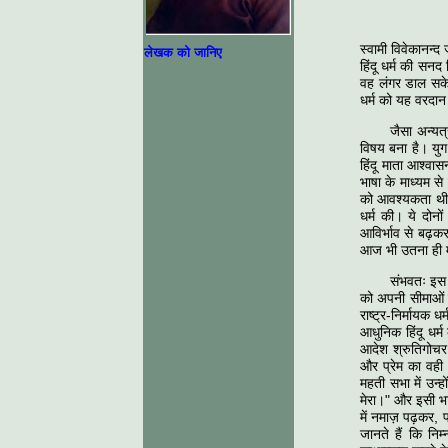
स्वामी विवेकानन्द
लेखक को जानिए
हिंदू धर्म की सन
वह लंगर डाल सके,
धर्म को यह वरदा
जैसा अन्यत्
विषय बना है। युग 
हिंदू माता आश्वास
भाषा के माध्यम से
को आवश्यकता थी 
धर्म की। ये दोनो
आविर्भाव से बढ़क
आज भी उतना ही म
संभवतः इस 
को अपनी सीमाओं 
राष्ट्र-निर्मायक
आधुनिक हिंदू धर्
आदेश श्रुतिगोचर 
और प्रेम का वही
महती सभा में उन्ह
मेरा।" और इसी भाव
में नमाज़ पढ़कर,
जानते हैं कि नि