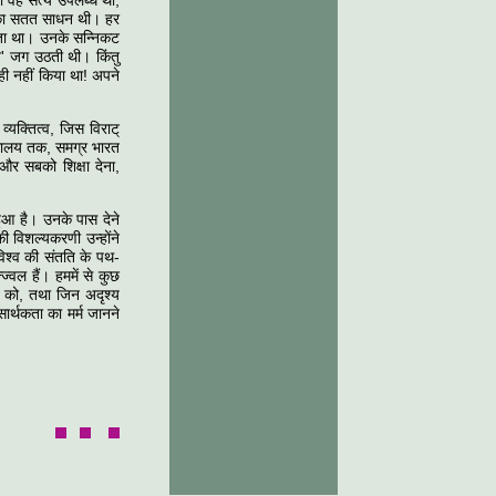
ाँ वह सत्य उपलब्ध था,
ने का सतत साधन थी। हर
होता था। उनके सन्निकट
ृश' जग उठती थी। किंतु
न ही नहीं किया था! अपने
व्यक्तित्व, जिस विराट्
हिमालय तक, समग्र भारत
और सबको शिक्षा देना,
 हुआ है। उनके पास देने
ी विशल्यकरणी उन्होंने
िश्व की संतति के पथ-
ज्वल हैं। हममें से कुछ
ि को, तथा जिन अदृश्य
सार्थकता का मर्म जानने