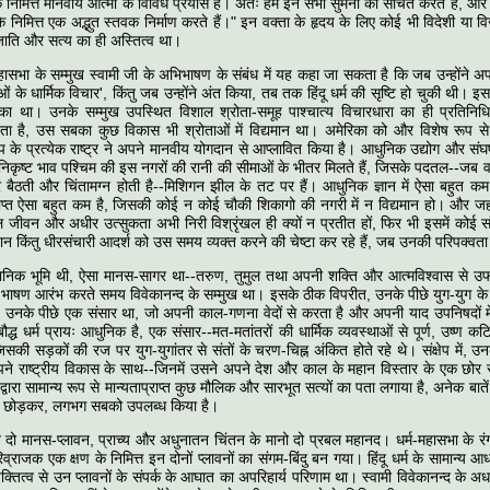
के निमित्त मानवीय आत्मा के विविध प्रयास हैं। अतः हम इन सभी सुमनों को संचित करते हैं, और 
 निमित्त एक अद्भुत स्तवक निर्माण करते हैं।" इन वक्ता के हृदय के लिए कोई भी विदेशी या 
ाति और सत्य का ही अस्तित्व था।
-महासभा के सम्मुख स्वामी जी के अभिभाषण के संबंध में यह कहा जा सकता है कि जब उन्होंने
ुओं के धार्मिक विचार', किंतु जब उन्होंने अंत किया, तब तक हिंदू धर्म की सृष्टि हो चुकी थी।
ुका था। उनके सम्मुख उपस्थित विशाल श्रोता-समूह पाश्चात्य विचारधारा का ही प्रतिनिध
ष्टता है, उस सबका कुछ विकास भी श्रोताओं में विद्यमान था। अमेरिका को और विशेष रूप स
प के प्रत्येक राष्ट्र ने अपने मानवीय योगदान से आप्लावित किया है। आधुनिक उद्योग और संघर्
निकृष्ट भाव पश्चिम की इस नगरों की रानी की सीमाओं के भीतर मिलते हैं, जिसके पदतल--जब वह
बैठती और चिंतामग्न होती है--मिशिगन झील के तट पर हैं। आधुनिक ज्ञान में ऐसा बहुत कम 
प्राप्त ऐसा बहुत कम है, जिसकी कोई न कोई चौकी शिकागो की नगरी में न विद्यमान हो। और जह
ल जीवन और अधीर उत्सुकता अभी निरी विश्रृंखल ही क्यों न प्रतीत हों, फिर भी इसमें कोई सं
 किंतु धीरसंचारी आदर्श को उस समय व्यक्त करने की चेष्टा कर रहे हैं, जब उनकी परिपक्वता के
्ञानिक भूमि थी, ऐसा मानस-सागर था--तरुण, तुमुल तथा अपनी शक्ति और आत्मविश्वास से उफन
ाषण आरंभ करते समय विवेकानन्द के सम्मुख था। इसके ठीक विपरीत, उनके पीछे युग-युग के
। उनके पीछे एक संसार था, जो अपनी काल-गणना वेदों से करता है और अपनी याद उपनिषदों मे
ौद्ध धर्म प्रायः आधुनिक है, एक संसार--मत-मतांतरों की धार्मिक व्यवस्थाओं से पूर्ण, उष्ण कटिबं
िसकी सड़कों की रज पर युग-युगांतर से संतों के चरण-चिह्न अंकित होते रहे थे। संक्षेप में, 
े अपने राष्ट्रीय विकास के साथ--जिनमें उसने अपने देश और काल के महान विस्तार के एक छोर
द्वारा सामान्य रूप से मान्यताप्राप्त कुछ मौलिक और सारभूत सत्यों का पता लगाया है, अनेक बातें
 को छोड़कर, लगभग सबको उपलब्ध किया है।
े दो मानस-प्लावन, प्राच्य और अधुनातन चिंतन के मानो दो प्रबल महानद। धर्म-महासभा के रंग
राजक एक क्षण के निमित्त इन दोनों प्लावनों का संगम-बिंदु बन गया। हिंदू धर्म के सामान्य आ
व्यक्तित्व से उन प्लावनों के संपर्क के आघात का अपरिहार्य परिणाम था। स्वामी विवेकानन्द के अध