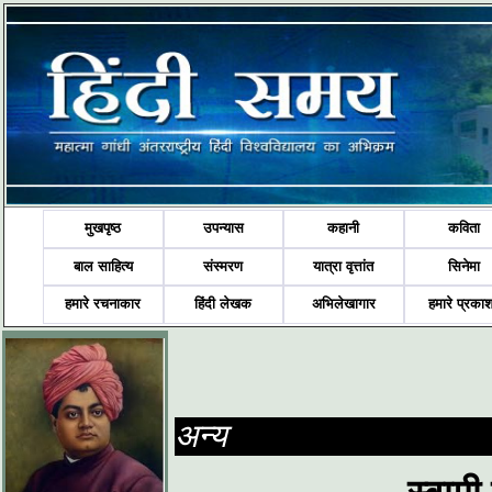
मुखपृष्ठ
उपन्यास
कहानी
कविता
बाल साहित्य
संस्मरण
यात्रा वृत्तांत
सिनेमा
हमारे रचनाकार
हिंदी लेखक
अभिलेखागार
हमारे प्रका
अन्य