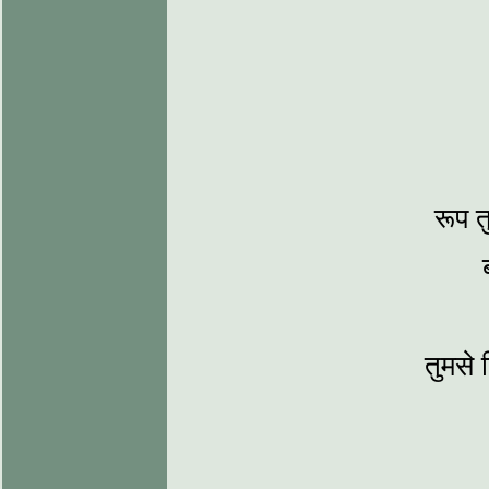
रूप त
तुमसे 