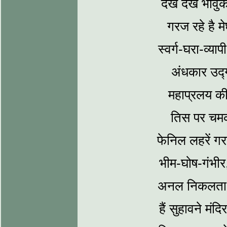
देख देख भावु
गरज रहे है म
स्‍वर्ग-घरा-व्
अंधकार उद
महाप्रलय की 
तिस पर चमक र
फेनिल लहरें ग
भीम-घोष-गंभी
अनल निकलता छ
हैं सुहावने म