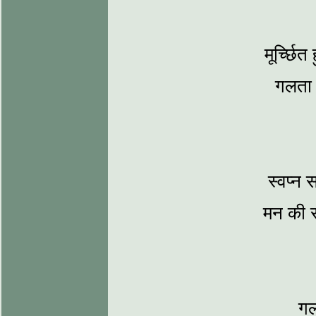
मूर्च्छि
गलता ह
स्‍वप्‍
मन की सब
गल