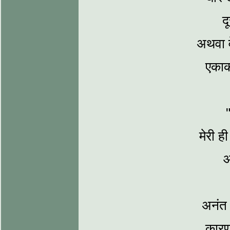
द
अथवा व
एकाका
मेरी ह
आ
अनंत 
कारण