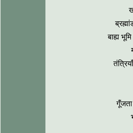
ख
ब्रह्म
बाह्य भूम
तंत्रिय
गूँजता