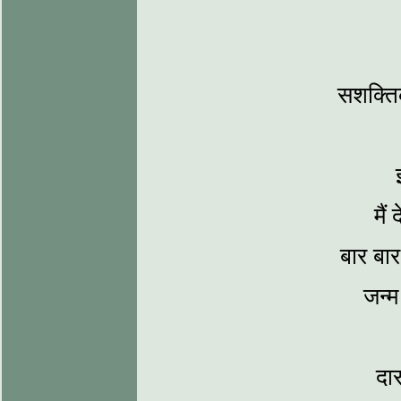
सशक्तिक 
मैं
बार बार
जन्‍म
दास