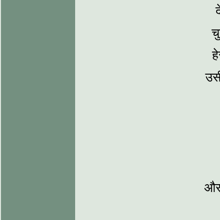
द
च
ह
उस
और 