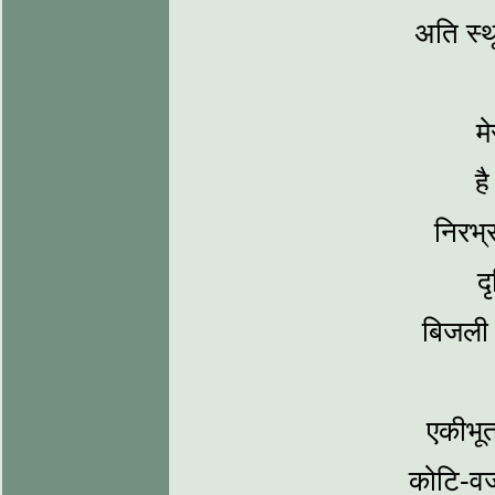
अति स्‍थ
म
ह
निरभ्र
द
बिजली क
एकीभूत 
कोटि-वज