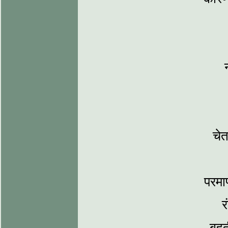
चेत
परमा
र
बहती