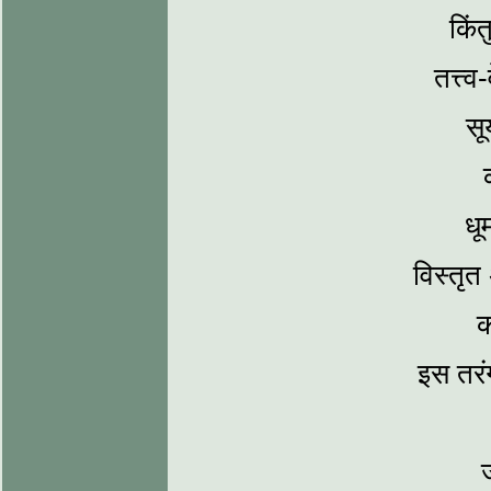
किंत
तत्त्व
सू
धू
विस्‍त
क
इस तरंग