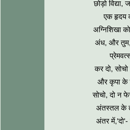
छोड़ो विद्या,
एक हृदय का
अग्निशिखा को
अंध, और तुम, म
प्रेमवत
कर दो, सोचो भ
और कृपा के प
सोचो, दो न फे
अंतस्‍तल के 
अंतर में,'दो'