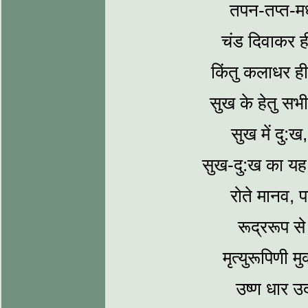
तपन-‍तप्‍त-म
चंड दिवाकर ह
किंतु कलाधर ही 
सुख के हेतु सभी
सुख में दु:
सुख-दु:ख का यह
रोते मानव,
रूद्ररूप स
मृत्‍युरूपिणी
उष्‍ण धार उ