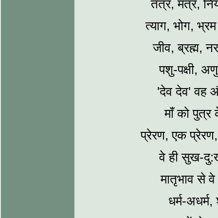
तंत्र, मंत्र, न
त्‍याग, भोग, भ्रम
जीव, ब्रह्म, नर
पशु-पक्षी, अण
'देव देव' व
माँ को पुत्र 
प्रेरण, एक प्रेरण,
वे ही सुख-दु:ख
मातृभाव से व
धर्म-अधर्म