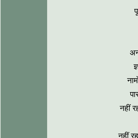
प
अन
ज
नाम
पा
नहीं रह
नहीं र