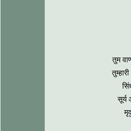
तुम वाण
तुम्‍हा
सिं
सूर्य 
मृ