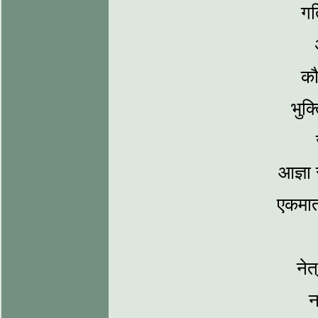
गति
कौ
भुक्
आज्ञा स
एकमात
नेत
न