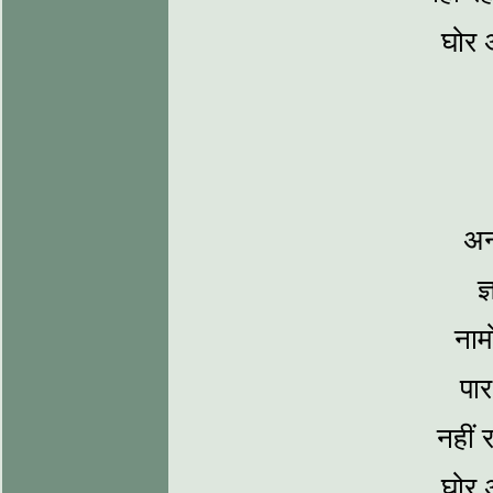
घोर 
अन
ज
नाम
पार
नहीं 
घोर 