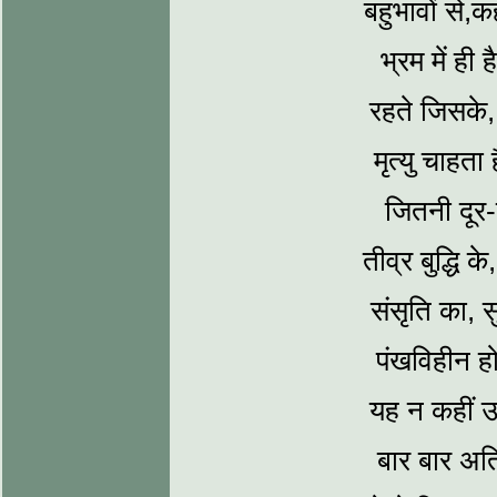
बहुभावों से,
भ्रम में ही ह
रहते जिसके,
मृत्‍यु चाहत
जितनी दूर
तीव्र बुद्धि 
संसृति का, सु
पंखविहीन हो
यह न कहीं उ
बार बार अतिघ