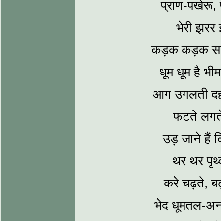
प्राण-पखेरू, 
भेरी झरर 
कड़क कड़क सन
धूम धूम है भी
आग उगलती दहक
फटते लगते
उड़ जाने हैं
थर थर पृथ्‍
करे चढ़ते, ब
भेद धूमतल-अन