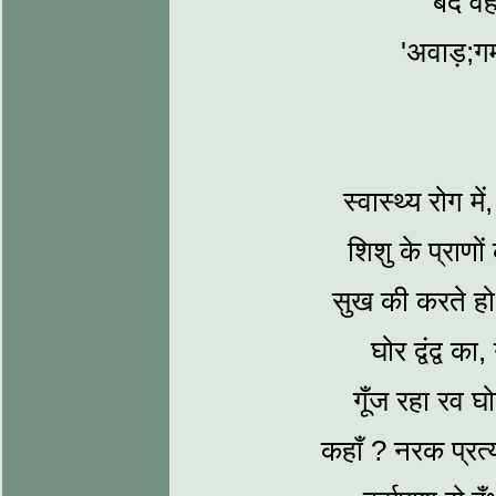
बंद वह 
'अवाड़;ग
स्‍वास्‍थ्‍य रोग 
शिशु के प्राणों
सुख की करते हो
घोर द्वंद्व का
गूँज रहा रव घो
कहाँ ? नरक प्रत्‍यक