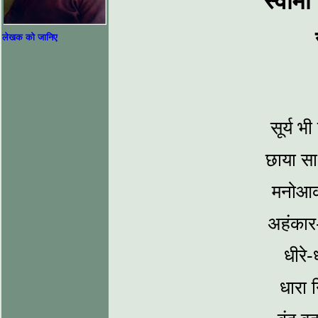
स्वामी
लेखक को जानिए
सूर्य भी
छाया सा 
मनोआका
अहंकार-
धीरे
धारा 