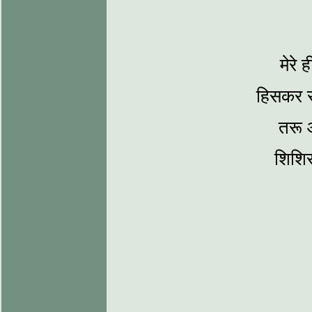
मेरे 
हिसकर स
तरू औ
शिशिर