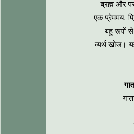
ब्रह्म और प
एक प्रेममय, प
बहु रूपों स
व्‍यर्थ खोज। 
गाता
गाता