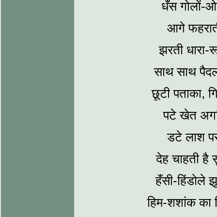
धँस गोलों-ओल
आगे फहराती
झरती धारा-रू
साथ साथ पैद
छूटी पताका, 
पटे खेत अग
डटे लाश पर
देह चाहती है 
हँसी-हिंडोले
हिम-शशांक का 