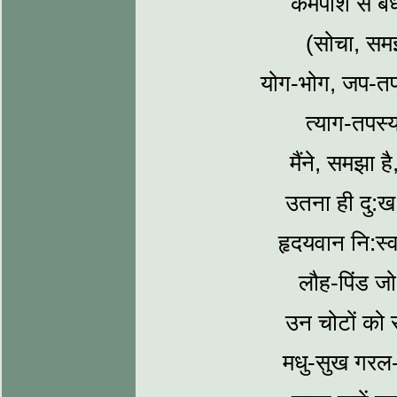
कर्मपाश से 
(सोचा, समझ
योग-भोग, जप-तप,
त्‍याग-तपस्
मैंने, समझा है
उतना ही दु:ख
हृदयवान नि:स्‍वा
लौह-पिंड जो
उन चोटों को 
मधु-सुख गरल-ह