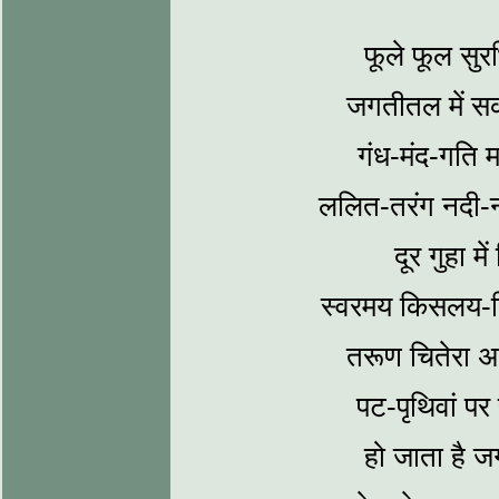
फूले फूल सुरभ
जगतीतल में सक
गंध-मंद-गति म
ललित-तरंग नदी-
दूर गुहा म
स्‍वरमय किसलय
तरूण चितेरा अ
पट-पृथिवां पर
हो जाता है 