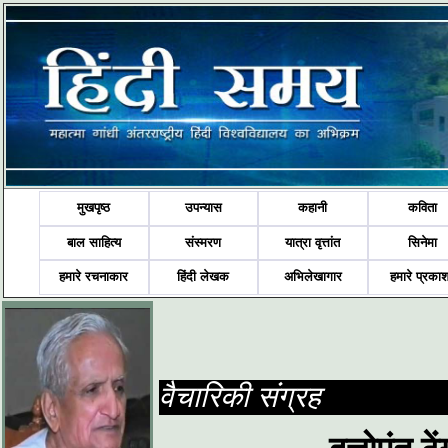
मुखपृष्ठ
उपन्यास
कहानी
कविता
बाल साहित्य
संस्मरण
यात्रा वृत्तांत
सिनेमा
हमारे रचनाकार
हिंदी लेखक
अभिलेखागार
हमारे प्रका
वैचारिकी संग्रह