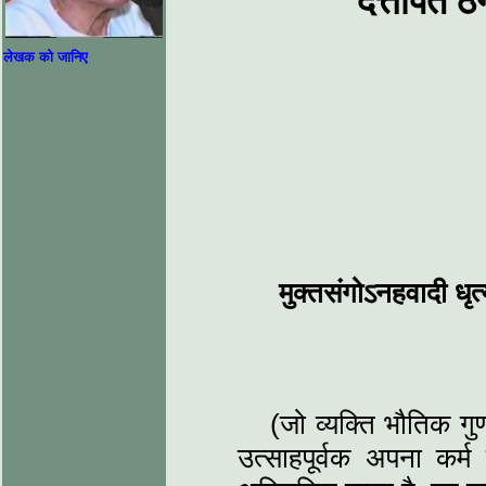
दत्तोपंत ठ
लेखक को जानिए
मुक्तसंगोऽनहवादी धृत्य
(जो व्यक्ति भौतिक गु
उत्साहपूर्वक अपना क