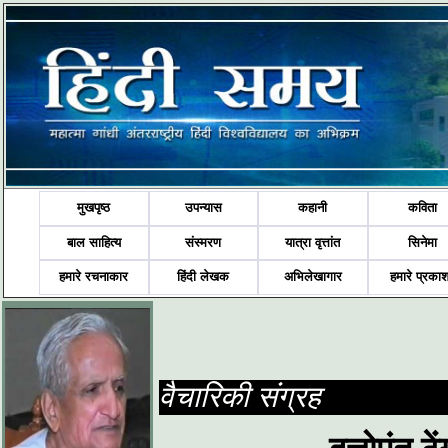
मुखपृष्ठ
उपन्यास
कहानी
कविता
बाल साहित्य
संस्मरण
यात्रा वृत्तांत
सिनेमा
हमारे रचनाकार
हिंदी लेखक
अभिलेखागार
हमारे प्रका
वैचारिकी संग्रह