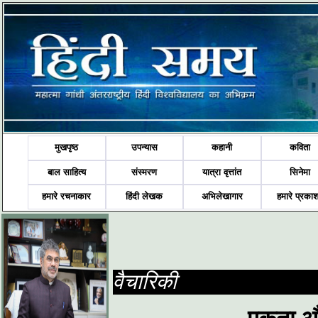
मुखपृष्ठ
उपन्यास
कहानी
कविता
बाल साहित्य
संस्मरण
यात्रा वृत्तांत
सिनेमा
हमारे रचनाकार
हिंदी लेखक
अभिलेखागार
हमारे प्रका
वैचारिकी