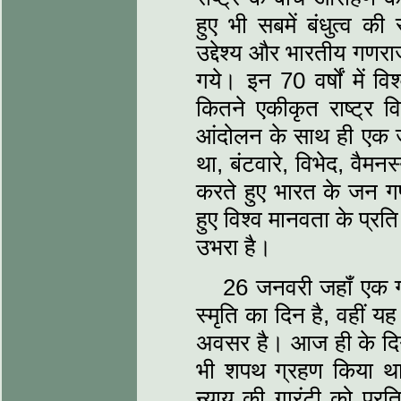
हुए भी सबमें बंधुत्‍व क
उद्देश्‍य और भारतीय गणराज
गये। इन 70 वर्षों में व
कितने एकीकृत राष्‍ट्र 
आंदोलन के साथ ही एक जन
था, बंटवारे, विभेद, वैमन
करते हुए भारत के जन गण
हुए विश्‍व मानवता के प्रति अ
उभरा है।
26 जनवरी जहॉं एक गणर
स्‍मृति का दिन है, वहीं यह
अवसर है। आज ही के दिन सर
भी शपथ ग्रहण किया थ
न्‍याय की गारंटी को प्र