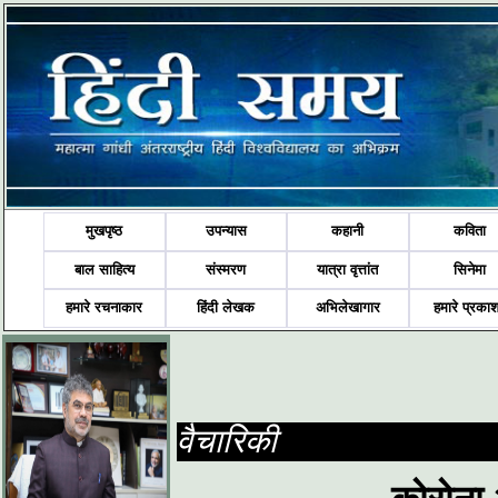
मुखपृष्ठ
उपन्यास
कहानी
कविता
बाल साहित्य
संस्मरण
यात्रा वृत्तांत
सिनेमा
हमारे रचनाकार
हिंदी लेखक
अभिलेखागार
हमारे प्रका
वैचारिकी