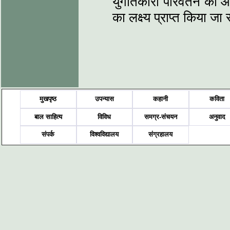
युगांतकारी परिवर्तन की आव
का लक्ष्‍य प्राप्‍त किया ज
मुखपृष्ठ
उपन्यास
कहानी
कविता
बाल साहित्य
विविध
समग्र-संचयन
अनुवाद
संपर्क
विश्वविद्यालय
संग्रहालय