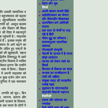
वेदांत और युवा
विमर्श
अपनी पहचान बनाती हिंदी
ास और उसकी सामाजिक व
आईसीएचआर का पोस्टर
र बहुभाषावाद को बढ़ावा
और विचारहीन बौखलाहट
है। बहुभाषिकता भारतीय
आत्मचिंतन करे अमेरिकी
ट्रपति डॉ. अब्दुल कलाम
समाज
 और विज्ञान की शिक्षा
एक साथ दो मोर्चों पर लड़
ी दिशा में महत्‍वपूर्ण
रही है हिंदी
क पहुंचती है। मातृभाषा
गौतम बुद्ध का परिष्‍कार :
्थ हैं। इसका मनुष्य की
करूणामूलक सामाजिक
ा समाज के आगे बढ़ने का
व्‍यवस्‍था
उदित हुए राष्ट्रों के
गौरवशाली संस्कृति
रिकों की खुशहाली, सहज
नेताजी के प्रभाव में है भारत
ितीय विश्वयुद्ध से उबरे
छोड़ो आंदोलन
्रीय विकास में व्यक्ति
पदनाम को लेकर व्यर्थ का
वल इतना कि उन्‍होंने
विमर्श
षा में किया। विज्ञान
विरासत से विकास का काल
सभ्यता का मानवीकरण है
 में अपनी मातृभाषा को
गांधी की अहिंसा
किल कुछ दर्जन लोग जान
संयुक्त राष्ट्र की सराहनीय
 दुनिया में एक चमत्कार
भाषाई पहल
सुशासन के प्रेरणास्रोत
छत्रपति शिवाजी महाराज
सब उन्नति को मूल। बिन
वैचारिकी
झना, जानना, बताना और
एकता और श्रेष्ठता का
 सभी प्रकार के विकास,
गणतंत्र
 अब भारत के लोगों ने
कैसे बनेगी न्याय की भाषा