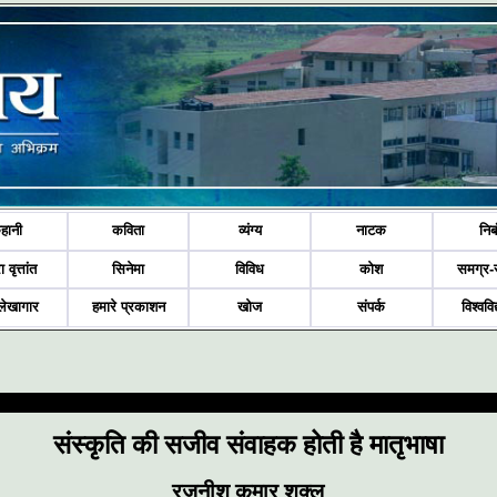
हानी
कविता
व्यंग्य
नाटक
निब
ा वृत्तांत
सिनेमा
विविध
कोश
समग्र-
लेखागार
हमारे प्रकाशन
खोज
संपर्क
विश्ववि
संस्कृति की सजीव संवाहक होती है मातृभाषा
रजनीश कुमार शुक्ल