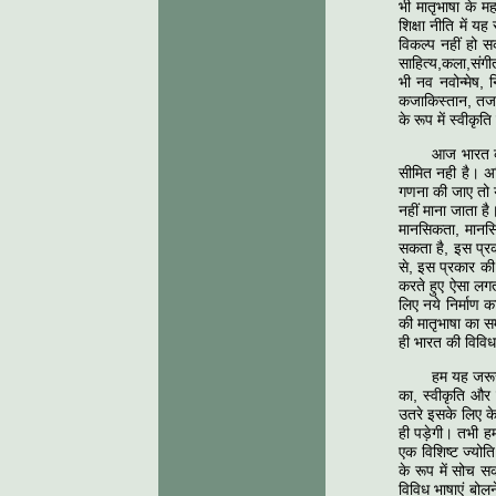
भी मातृभाषा के 
शिक्षा नीति में यह
विकल्प नहीं हो 
साहित्य,कला,संगीत 
भी नव नवोन्‍मेष,
कजाकिस्‍तान, तजाक
के रूप में स्वीक
आज भारत की
सीमित नही है। अप
गणना की जाए तो यह
नहीं माना जाता है
मानसिकता, मानसिक
सकता है, इस प्रक
से, इस प्रकार की 
करते हुए ऐसा लगत
लिए नये निर्माण क
की मातृभाषा का स
ही भारत की विविध
हम यह जरूर
का, स्वीकृति और
उतरे इसके लिए केज
ही पड़ेगी। तभी हम
एक विशिष्ट ज्योति
के रूप में सोच स
विविध भाषाएं बोल