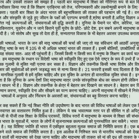
महत्व और उसकी ताकत को समझा है। पहली बार मातृभाषा में शिक्षा को नीतिगत रूप से बल द
 स्‍वीकार किया गया है कि शिक्षण प्रक्रिया को तेज, परिणामकारी और लक्ष्‍योन्‍मुखी बनाने के लि
सकता। पहली बार शिक्षा के अंदर भारत की बहुभाषिकता की ताकत की पहचान की गई है। वस्‍
और संस्कृति से जुड़े हुए जीवन के पक्षों को प्रगल्भ बनाती है,श्रेष्ठ बनाती है,अपितु विज्ञान 
 नित नई कल्पनाओं की, संभावनाओं की वृद्धि करती है। दुनिया के पैमाने पर चीन, कोरिया,
िस्‍तान, यूक्रेन और न जाने कितने पूर्वी यूरोप के छोटे- छोटे देश, इन सबने अपनी मातृभाषा 
ृति दी है। जो संतोष और सुख तो देता ही है, सभ्यतागत विकास के भी बेहतर अवसर उपलब्‍ध करात
 भाषाओं, भारत के जन की मातृ भाषाओं की चर्चा की जाए तो यह संविधान की आठवीं अनुस
ितु भाषा के रूप में 105 से भी अधिक भाषाएं भारत की ताकत हैं। इसमें बोलियों, उपबोलियों 
 संख्या सात- आठ सौ पहुंचती है। जिसमें किसी न किसी रूप में मनुष्य के शिक्षण का कार्य चलता
। हम मातृभाषा के स्‍थान पर विदेशी भाषा को स्वीकृति दिए हुए एक ऐसे राष्ट्र के रूप में उभरे ह
 गुलामी से मुक्ति नही प्राप्‍त कर सका है। विज्ञान और तकनीक किसी भाषा विशेष और विशेष
ार की मूर्खताओं को हमने जड़बद्ध रूप से मान्य किया है। 21 फरवरी इसकी याद दिलाता है क
मानसिक गुलामी से हमें मुक्ति चाहिए और इस मुक्ति के अनंतर ही वास्‍तविक मुक्ति संभव है। इन 
ा है कि दुनिया के अन्‍य देशों लिए मातृभाषा मात्र उनके सांस्कृतिक बोध का साधन होगी लेकिन
ा साधन भी है। विज्ञान और तकनीक के क्षेत्र में बेहतर कर दिखाने का साधन है। बेहतर कर दिखा
म्मान करना, स्वीकृति देना और सीखने का यत्‍न करना चाहिए। अपनी मातृभाषा में सीखने में निर
 भाषाओं में अनुवाद और र्निवचन के अवसरों का, संभावनाओं का बहु विस्तार करना चाहिए।
 कह सकते हैं कि नई शिक्षा नीति की उद्घोषणा के बाद भारत की विविध भाषाओं को लेकर एक व
 स्वागत का वातावरण निर्मित हुआ है। लेकिन ये सब भावात्मक स्तर पर ही सीमित न हो अपित
ी से पीजी तक शिक्षा के विविध प्रारूपों, विविध स्तरों में मातृभाषा के माध्यम से शिक्षा की 
 भारत के युवाओं में, भारत के लोगों में सृजनात्म‍क कल्पनाओं को पुनर्स्थापित कर सकेंगे। भारत क
 है। यह विशिष्‍ट ज्‍योति ही भारत में एकीकृत बहुलता मूलक समाज की निर्मिति करता है। एक बद
कने वाले समाज की निर्मिति करता है। इस आलोक में निश्चित रूप से भारतीय भाषाओं को देखा
ने वालों की मातृभाषा को देखा जाना चाहिए और मातृभाषा की ताकत को मां की दूध की ताकत के