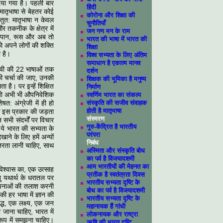
िया गया है। पहली बार
हिंदी
ए मातृभाषा से बेहतर कोई
कोरोना और शिक्षा की
तुत: मातृभाषा न केवल
चुनौतियाँ
और तकनीक के क्षेत्र में
जन गण मन के राम
 जापान, रूस और अब तो
भारत की भाषा में भारत की
को अपने लोगों की शक्ति
शिक्षा
ा है।
विश्व सभ्यता के लिए अंतिम
समाधान है एकात्म मानव
ूची की 22 भाषाओं तक
दर्शन
की चर्चा की जाए, उनकी
शिक्षक की भूमिका है मनुष्य
 है। पर इन्हें शिक्षित
निर्माण
ैं जो अभी भी औपनिवेशिक
स्वर्णिम भारत का संकल्प
त: अंग्रेजी में ही हो
संस्कृति की सजीव संवाहक
होती है मातृभाषा
ि इस प्रकार की जड़ता
संस्मरण
सभी संदर्भों पर ‍विचार
गुरु-केंद्रित है भारतीय
 ये भारत की सभ्यता के
परंपरा
ने के लिए हमें अन्‍यों
निबंध
ंतरता लानी चाहिए, साथ
अस्मिता और संस्कृति बोध
का पर्व है विजयादशमी
आम भारतीयों की मेहनत का
िश्वास का, एक उत्‍साह
प्रतीक है स्वतंत्रता दिवस
ु यथार्थ के धरातल पर
भारतीय सभ्यता दृष्टि के
संभावनाओं की तलाश करनी
बोध का पर्व है विजयादशमी
ी हर भाषा में ज्ञान की
भारतीय सभ्यता दृष्टि के
्ध, एक लक्ष्‍य, एक जन
महानायक हैं गांधी
 जाना चाहिए, भारत में
लोकनायक और राष्ट्रा
 रूप में समझना चाहिए।
ऋषि की भारत दृष्टि