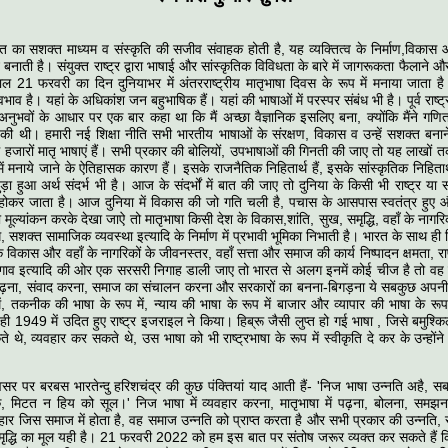
्ति का सशक्त माध्यम व संस्कृति की सजीव संवाहक होती है, यह व्यक्तित्व के निर्माण,विक
बनाती है। संयुक्त राष्ट्र द्वारा भाषाई और सांस्कृतिक विविधता के बारे में जागरूकता फैलाने औ
ाल 21 फरवरी का दिन दुनियाभर में अंतरराष्‍ट्रीय मातृभाषा दिवस के रूप में मनाया जाता 
्वभाव है। यहां के अधिकांश जन बहुभाषिक हैं। यहां की भाषाओं में परस्पर संबंध भी है। पूर्व राष्
 अनुभवों के आधार पर एक बार कहा था कि मैं अच्छा वैज्ञानिक इसलिए बना, क्योंकि मैंने गणित
प्त की थी। हमारी नई शिक्षा नीति सभी भारतीय भाषाओं के संरक्षण, विकास व उन्हें सशक्त बनाने क
ं हजारों मातृ भाषाएं हैं। सभी प्रकार की बोलियों, उपभाषाओं की गिनती की जाए तो यह लाखों त
में मनाये जाने के ऐतिहासक कारण हैं। इसके राजनैतिक निहितार्थ हैं, इसके सांस्कृतिक निहितार
जुड़ा हुआ अर्थ संदर्भ भी है। आज के संदर्भों में बात की जाए तो दुनिया के किसी भी राष्ट्र य
 होकर जाता है। आज दुनिया में विकास की जो गति चली है, पचास के आसपास स्वतंत्र हुए और 
मूल्यांकन करके देखा जाऐ तो मातृभाषा किसी देश के विकास,शांति, सुख, समृद्धि, वहाँ के ना‍ग
, सशक्त सा‍माजिक व्यवस्था इत्यादि के निर्माण में प्रभावी भूमिका निभाती है। भारत के साथ ही द्व
िकास और वहाँ के नागरिकों के जीवनस्तर, वहाँ सत्ता और समाज की कार्य निष्‍पादन क्षमता, राष्ट
ाव इत्यादि की ओर एक सरसरी निगाह डाली जाए तो भारत से अलग इनमें कोई चीज है तो वह के
ढ़ना, संवाद करना, समाज का संचालन करना और सरकारों का बनना-बिगड़ना ये सबकुछ अपनी भा
ें, तकनीक की भाषा के रूप में, न्याय की भाषा के रूप में बाजार और व्‍यापार की भाषा के रूप
ही 1949 में उदित हुए राष्‍ट्र इजराइल ने किया। हिब्रू जैसी लुप्त हो गई भाषा , जिसे बमुश्
 थे, व्यवहार कर सकते थे, उस भाषा को भी राष्ट्रभाषा के रूप में स्वीकृति दे कर के उन्होंने
सर पर बरबस भारतेन्दु हरिशचंद्र की कुछ पंक्तियां याद आती हैं- 'निज भाषा उन्नति अहै, 
के, मिटत न हिय को सूल।' निज भाषा में व्यवहार करना, मातृभाषा में पढ़ना, बोलना, सम
ार जिस समाज में होता है, वह समाज उन्नति को प्राप्त करता है और सभी प्रकार की उन्नति,
ृद्धि का मूल यही है। 21 फरवरी 2022 को हम इस बात पर संतोष जरूर व्यक्त कर सकते हैं कि