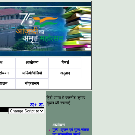
ंध
आलोचना
विमर्श
संचयन
आडियो/वीडियो
अनुवाद
द्यालय
संग्रहालय
हिंदी समय में रजनीश कुमार
शुक्ल की रचनाएँ
अ+
अ-
आलोचना
मूल्य -सृजन एवं मूल्य-संकट
का सांस्कृतिक संदर्भ