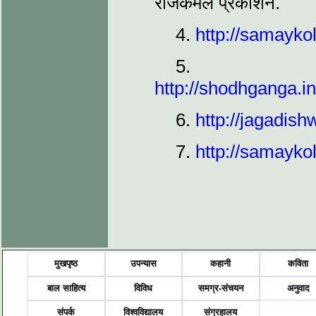
राजकमल प्रकाशन.
4.
http://samayko
5.
http://shodhganga.i
6.
http://jagadis
7.
http://samayko
मुखपृष्ठ
उपन्यास
कहानी
कविता
बाल साहित्य
विविध
समग्र-संचयन
अनुवाद
संपर्क
विश्वविद्यालय
संग्रहालय