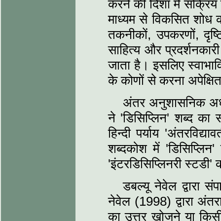
करने की दिशा में सक्रिय 
माध्यम से विकसित शोध की ए
तकनीकों, उपकरणों, दृष
साहित्य और प्रदर्शनकारी
जाता है। इसलिए स्वाभावि
के कोणों से करना अपेक्षि
अंतर अनुशासनिक अध्ययन
ने 'डिसिप्लिन' शब्द का स
हिन्दी पर्याय 'अंतरविद्य
शब्दकोश में 'डिसिप्लिन
'इंटरडिसिप्लिनरी स्टडी' क
डबल्यू नेवेल द्वारा स
नेवेल (1998) द्वारा अं
का उत्तर खोजने या किसी