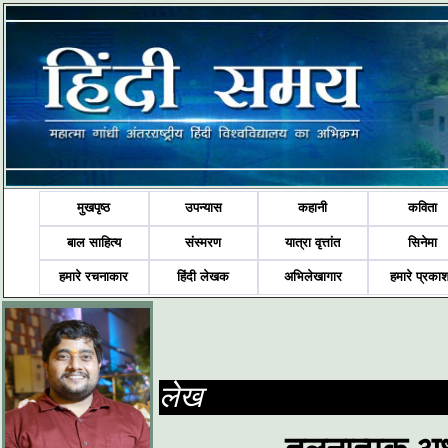
मुखपृष्ठ
उपन्यास
कहानी
कविता
बाल साहित्य
संस्मरण
यात्रा वृत्तांत
सिनेमा
हमारे रचनाकार
हिंदी लेखक
अभिलेखागार
हमारे प्रका
लेख