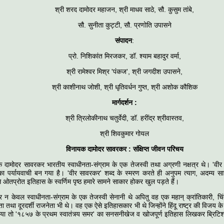
श्री शरद दामोदर महाजन, श्री माधव साठे, सौ. कुसुम तांबे,
सौ. सुनीता कुट्टी, सौ. प्रणोति उपासने
संपादन
:
प्रो. निशिकांत मिरजकर, डॉ. श्याम बहादुर वर्मा,
श्री रामेश्वर मिश्र 'पंकज', श्री जगदीश उपासने,
श्री काशीनाथ जोशी, श्री धृतिवर्धन गुप्त, श्री अशोक कौशिक
मार्गदर्शन :
श्री त्रिलोकीनाथ चतुर्वेदी, डॉ. हरींद्र श्रीवास्तव,
श्री शिवकुमार गोयल
विनायक दामोदर सावरकर : संक्षिप्त जीवन परिचय
क दामोदर सावरकर भारतीय स्वाधीनता-संग्राम के एक तेजस्वी तथा अग्रणी नक्षत्र थे। 'वी
 का पर्यायवाची बन गया है। 'वीर सावरकर' शब्द के स्मरण करते ही अनुपम त्याग, अदम्य स
 ओतप्रोत इतिहास के स्वर्णिम पृष्ठ हमारे सामने साकार होकर खुल पड़ते हैं।
 न केवल स्वाधीनता-संग्राम के एक तेजस्वी सेनानी थे अपितु वह एक महान् क्रांतिकारी, चि
 तथा दूरदर्शी राजनेता भी थे। वह एक ऐसे इतिहासकार भी थे जिन्होंने हिंदू राष्ट्र की विजय 
 किया तो '१८५७ के प्रथम स्वातंत्र्य समर' का सनसनीखेज व खोजपूर्ण इतिहास लिखकर ब्रिट