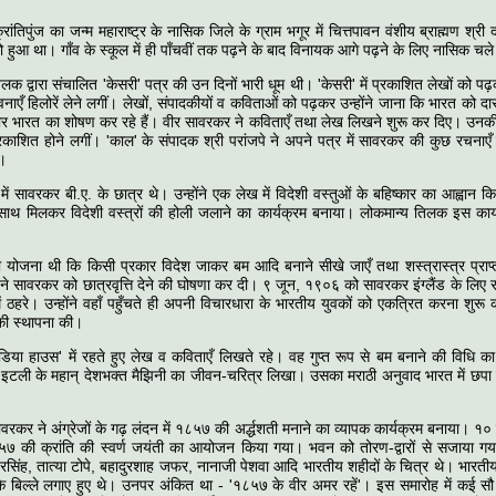
रांतिपुंज का जन्म महाराष्ट्र के नासिक जिले के ग्राम भगूर में चित्तपावन वंशीय ब्राह्मण श्
ुआ था। गाँव के स्कूल में ही पाँचवीं तक पढ़ने के बाद विनायक आगे पढ़ने के लिए नासिक चल
लक द्वारा संचालित 'केसरी' पत्र की उन दिनों भारी धूम थी। 'केसरी' में प्रकाशित लेखों को पढ
ावनाएँ हिलोरें लेने लगीं। लेखों, संपादकीयों व कविताओं को पढ़कर उन्होंने जाना कि भारत को द
ार भारत का शोषण कर रहे हैं। वीर सावरकर ने कविताएँ तथा लेख लिखने शुरू कर दिए। उनकी रच
रकाशित होने लगीं। 'काल' के संपादक श्री परांजपे ने अपने पत्र में सावरकर की कुछ रचनाएँ प
।
ं सावरकर बी.ए. के छात्र थे। उन्होंने एक लेख में विदेशी वस्तुओं के बहिष्कार का आह्वान कि
साथ मिलकर विदेशी वस्त्रों की होली जलाने का कार्यक्रम बनाया। लोकमान्य तिलक इस कार्य 
योजना थी कि किसी प्रकार विदेश जाकर बम आदि बनाने सीखे जाएँ तथा शस्त्रास्त्र प्राप्
्मा ने सावरकर को छात्रवृत्ति देने की घोषणा कर दी। ९ जून, १९०६ को सावरकर इंग्लैंड के लिए
में ठहरे। उन्होंने वहाँ पहुँचते ही अपनी विचारधारा के भारतीय युवकों को एकत्रित करना शुरू क
की स्थापना की।
डिया हाउस' में रहते हुए लेख व कविताएँ लिखते रहे। वह गुप्त रूप से बम बनाने की विधि क
ने इटली के महान् देशभक्त मैझिनी का जीवन-चरित्र लिखा। उसका मराठी अनुवाद भारत में छप
वरकर ने अंग्रेजों के गढ़ लंदन में १८५७ की अर्द्धशती मनाने का व्यापक कार्यक्रम बनाया। १
८५७ की क्रांति की स्वर्ण जयंती का आयोजन किया गया। भवन को तोरण-द्वारों से सजाया गया
ुँवरसिंह, तात्या टोपे, बहादुरशाह जफर, नानाजी पेशवा आदि भारतीय शहीदों के चित्र थे। भारतीय
ं के बिल्ले लगाए हुए थे। उनपर अंकित था - '१८५७ के वीर अमर रहें'। इस समारोह में कई सौ