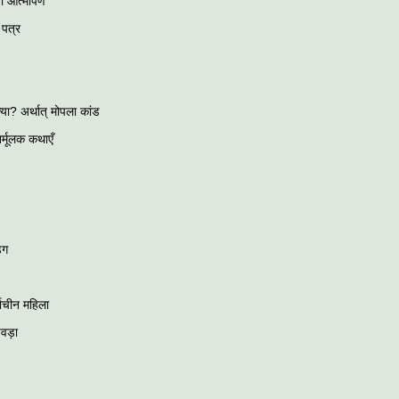
ा आत्मार्पण
 पत्र
्या? अर्थात् मोपला कांड
िर्मूलक कथाएँ
्ग
वाचीन महिला
वड़ा