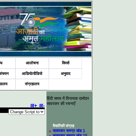
ंध
आलोचना
विमर्श
संचयन
आडियो/वीडियो
अनुवाद
द्यालय
संग्रहालय
हिंदी समय में विनायक दामोदर
सावरकर की रचनाएँ
अ+
अ-
वैचारिकी संग्रह
सावरकर समग्र खंड 1
सावरकर समग्र खंड 10