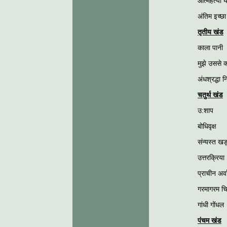
आत्महत्या य
अंतिम इच्छा
तृतीय खंड
काला पानी
मुझे उससे क
अंधश्रद्धा न
चतुर्थ खंड
उ:शाप
बोधिवृक्ष
संन्यस्त खड
उत्तरक्रिया
प्राचीन अर्
गरमागरम चि
गांधी गोंधल
पंचम खंड