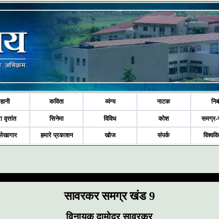
हानी
कविता
व्यंग्य
नाटक
निब
ा वृत्तांत
सिनेमा
विविध
कोश
समग्र-
लेखागार
हमारे प्रकाशन
खोज
संपर्क
विश्ववि
सावरकर समग्र खंड 9
विनायक दामोदर सावरकर