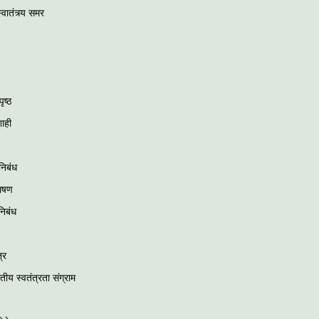
ातंत्र्य समर
ृष्ठ
शाही
निबंध
ाषण
 निबंध
्र
रतीय स्वतंत्रता संग्राम