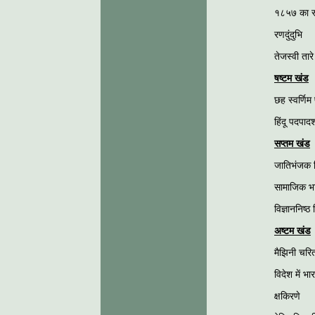
१८५७ का स्व
रणदुंदुभि
तेजस्वी तारे
षष्टम खंड
छह स्वर्णिम प
हिंदू पदपाद
सप्तम खंड
जातिभंजक 
सामाजिक भ
विज्ञाननिष्ठ
अष्टम खंड
मैझिनी चरित
विदेश में भा
क्षकिरणे