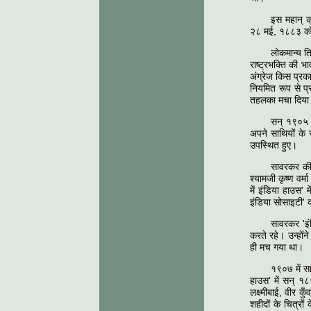
इस महान् क्
२८ मई, १८८३ को ह
लोकमान्य ति
राष्ट्रभक्ति की भ
अंग्रेज किस प्रक
नियमित रूप से प्
तहलका मचा दिया
सन् १९०५ मे
अपने साथियों के 
उपस्थित हुए।
सावरकर की 
श्यामजी कृष्ण वर
में इंडिया हाउस' 
इंडिया सोसाइटी' 
सावरकर 'इं
करते रहे। उन्हों
ही मच गया था।
१९०७ में सा
हाउस' में सन् १
लक्ष्मीबाई, वीर क
शहीदों के चित्रो