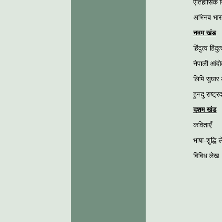
ऐतिहासिक न
अभिनव भारत
नवम खंड
हिंदुत्व हिंद
नेपाली आंद
लिपि सुधार
हुनदु राष्ट्र
दशम खंड
कविताएँ
भाषा-शुद्धि 
विविध लेख