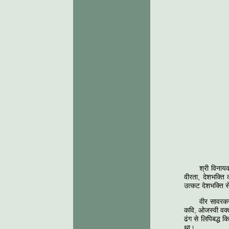
श्री विनाय
वीरता, देशभक्ति
उत्कट देशभक्ति से
वीर सावरकर
कवि, ओजस्वी वक्ता
ढंग से लिपिबद्ध
था।