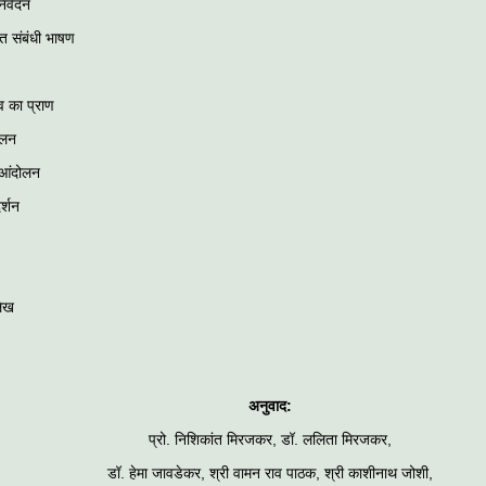
िवेदन
 संबंधी भाषण
ुत्व का प्राण
ोलन
 आंदोलन
दर्शन
लेख
अनुवाद:
प्रो. निशिकांत मिरजकर, डॉ. ललिता मिरजकर,
डॉ. हेमा जावडेकर, श्री वामन राव पाठक, श्री काशीनाथ जोशी,