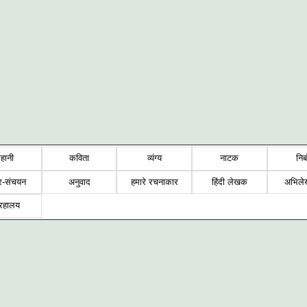
हानी
कविता
व्यंग्य
नाटक
निब
र-संचयन
अनुवाद
हमारे रचनाकार
हिंदी लेखक
अभिले
्रहालय