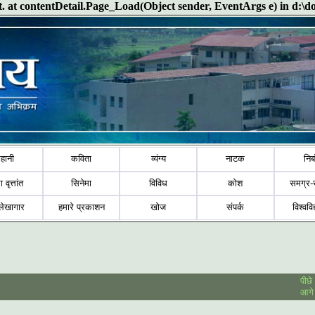
ect. at contentDetail.Page_Load(Object sender, EventArgs e) in d:\
हानी
कविता
व्यंग्य
नाटक
निब
ा वृत्तांत
सिनेमा
विविध
कोश
समग्र-
लेखागार
हमारे प्रकाशन
खोज
संपर्क
विश्ववि
पीछे
आगे