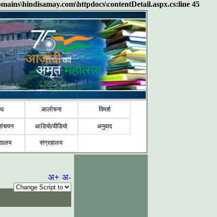
domains\hindisamay.com\httpdocs\contentDetail.aspx.cs:line 45
ंध
आलोचना
विमर्श
संचयन
आडियो/वीडियो
अनुवाद
द्यालय
संग्रहालय
अ+
अ-