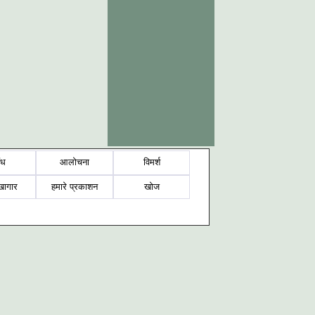
ंध
आलोचना
विमर्श
खागार
हमारे प्रकाशन
खोज