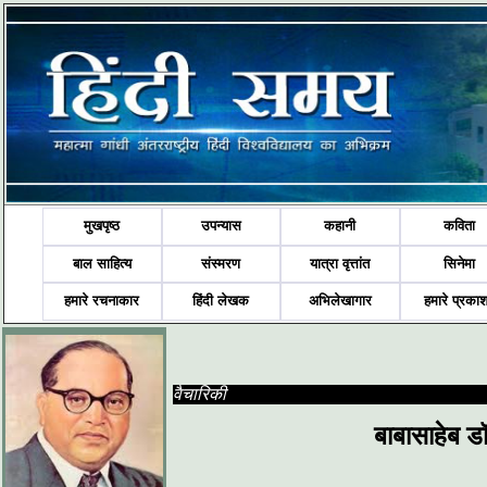
मुखपृष्ठ
उपन्यास
कहानी
कविता
बाल साहित्य
संस्मरण
यात्रा वृत्तांत
सिनेमा
हमारे रचनाकार
हिंदी लेखक
अभिलेखागार
हमारे प्रका
वैचारिकी
बाबासाहेब डॉ