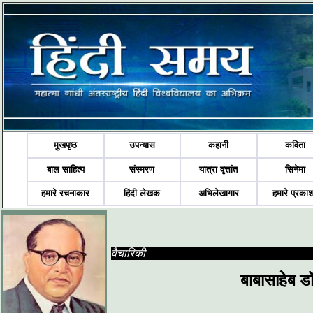
मुखपृष्ठ
उपन्यास
कहानी
कविता
बाल साहित्य
संस्मरण
यात्रा वृत्तांत
सिनेमा
हमारे रचनाकार
हिंदी लेखक
अभिलेखागार
हमारे प्रका
वैचारिकी
बाबासाहेब डॉ