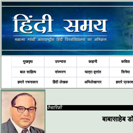
मुखपृष्ठ
उपन्यास
कहानी
कविता
बाल साहित्य
संस्मरण
यात्रा वृत्तांत
सिनेमा
हमारे रचनाकार
हिंदी लेखक
अभिलेखागार
हमारे प्रका
वैचारिकी
बाबासाहेब डॉ