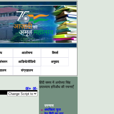
ंध
आलोचना
विमर्श
संचयन
आडियो/वीडियो
अनुवाद
द्यालय
संग्रहालय
हिंदी समय में अयोध्या सिंह
उपाध्याय हरिऔध की रचनाएँ
अ+
अ-
उपन्यास
अधखिला फूल
ठेठ हिंदी का ठाट