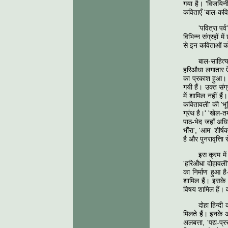
गया है। 'विजयिनी
कविताएँ 'बाल-कवि
'पवित्रा पर
विभिन्न संग्रहों म
से इन कविताओं को
बाल-साहित्
हरिऔधा लगातार ऐ
का प्रकाश हुआ। 
गयी हैं। उक्त संग
में शामिल नहीं ह
कवितावली' की 'भूम
ग्रंथ है।' 'खेल-
पाठ-भेद जहाँ अधि
भौंरा', 'आम' शीर
है और पुनरावृत्ति
इस क्रम में
'हरिऔधा दोहावली
का निर्माण हुआ ह
शामिल हैं। इसके 
विषय शामिल हैं। 
दोहा हिन्दी
मिलते हैं। इनके अ
अलबत्ता, 'पद्य-प्