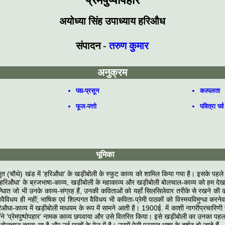
प्रेमपुष्पोपहार
अयोध्या सिंह उपाध्याय हरिऔध
संपादन -
तरुण कुमार
अनुक्रम
पद्य-प्रसून
कल्पलता
फूल-पत्तो
पवित्रा पर्व
भूमिका
स्तुत (चौथे) खंड में 'हरिऔधा' के खड़ीबोली के स्फुट काव्य को शामिल किया गया है। इसके पहल
में 'हरिऔधा' के ब्रजभाषा-काव्य, खड़ीबोली के महाकाव्य और खड़ीबोली बोलचाल-काव्य को हम देख
न्धिात जो भी उनके काव्य-संग्रह हैं, उनकी कविताओं को यहाँ सिलसिलेवार तरीके से रखने क
ैविधय ही नहीं; भाषिक एवं शिल्पगत वैविधय भी कविता-प्रेमी पाठकों को विस्मयविमुग्धा करनेव
औधा-काव्य में खड़ीबोली माधयम के रूप में सामने आती है। 1900ई. में काशी नागरीप्रचारिणी
ंने 'प्रेमपुष्पोपहार' नामक काव्य छपवाया और उसे वितरित किया। इसे खड़ीबोली का उनका पह