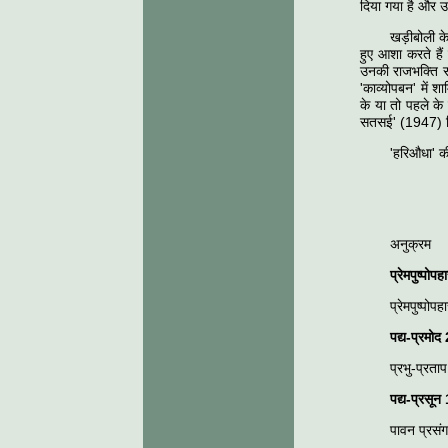
दिया गया है और उन्
खड़ीबोली के
हुए आशा करते हैं
उनकी राजभक्ति सम
'काव्योपबन' में 
के या तो पहले के
सतसई' (1947) निश
'हरिऔधा' क
अनुक्रम
प्रेमपुष्पोप
प्रेमपुष्पोप
पद्य-प्रमोद
प्रभु-प्रता
पद्य-प्रसून
पावन प्रसं