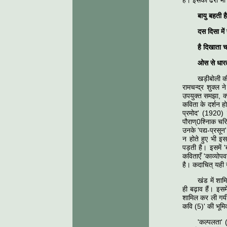
है। इसका ढर्रा भी 
बायु बहती 
दस दिसा में
है दिखाता 
ओस से धारत
खड़ीबोली की
रामचन्द्र शुक्ल न
उपयुक्त समझा, क्य
कविता के दर्शन हो
प्रमोद' (1920)
पौराण्0श्निाक चरि
उनके 'पद्य-प्रसू
न होते हुए भी इस
पड़ती है। इसमें 
कविताएँ 'काव्योपव
है। कदाचित् यही 
खंड में शा
ही बढ़ाव हैं। इसम
शामिल कर ली गयी
कवि (5)' की भूमिक
'कल्पलता' 