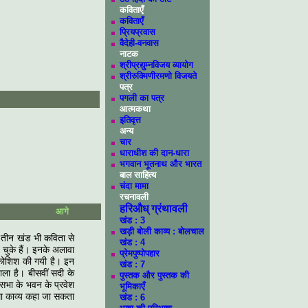
कविताएँ
कविताएँ
प्रियप्रवास
वैदेही-वनवास
नाटक
श्रीप्रद्युम्नविजय व्यायोग
श्रीरुक्मिणीरमणो विजयते
पत्र
पगली का पत्र
आत्मकथा
इतिवृत्त
अन्य
चार
धाराधीश की दान-धारा
भगवान भूतनाथ और भारत
बाल साहित्य
चंदा मामा
रचनावली
हरिऔध् ग्रंथावली
आगे
खंड : 3
खड़ी बोली काव्य : बोलचाल
े तीन खंड भी कविता से
खंड : 4
 चुके हैं। इनके अलावा
प्रेमपुष्पोपहार
ी कोशिश की गयी है। इन
खंड : 7
ाला है। बीसवीं सदी के
पुस्तक और पुस्तक की
 सभा के भवन के प्रवेश
भूमिकाएँ
ला काव्य कहा जा सकता
खंड : 6