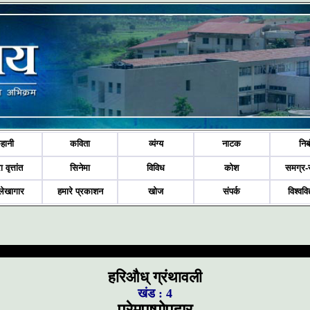
हानी
कविता
व्यंग्य
नाटक
निब
ा वृत्तांत
सिनेमा
विविध
कोश
समग्र-
लेखागार
हमारे प्रकाशन
खोज
संपर्क
विश्ववि
हरिऔध् ग्रंथावली
खंड : 4