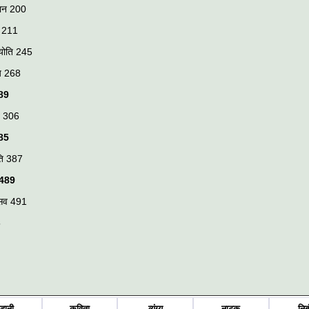
ोपान 200
ा 211
्योति 245
षय 268
89
ें 306
85
ूति 387
489
्सव 491
5
हानी
कविता
व्यंग्य
नाटक
निब