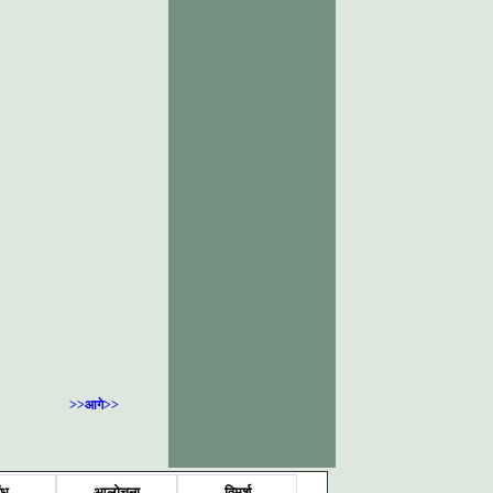
>>आगे>>
ंध
आलोचना
विमर्श