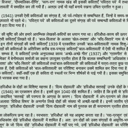
 विजया', 'दीपमालिका-दीप्ति', 'फाग-राग' नामक खंड की इसकी कविताएँ 'पवित्रा पर्व' में त
तावली' में समाहित कर ली गयी हैं। अतएव उन्हें भी यहाँ बनाये रखना उचित प्रतीत न हुआ।
्व' (1941) उनकी ऐसी कविताओं का संग्रह है, जो पर्व-त्योहार से सम्बन्धिात हैं, जिन्हें वे समय
ें छपवाते भी रहते थे। 'पवित्रा पर्व' की कविताओं का दूसरे संग्रह की पर्व सम्बन्धाी कविताओं से 
 हटा दिया गया है।
य की सृष्टि की ओर हमारे आरम्भिक लेखकों-कवियों का धयान गया था। हरिऔधा-काव्य की ऊपर की 
सी कविताएँ लिखते रहे हैं। 'बाल-विलास' के अलावा 'खेल-तमाशा' और 'चाँद-सितारे' नाम से
इन तीनों संग्रहों की सभी कविताएँ 1939 में प्रकाशित उनकी 'बाल-कवितावली' नामक शिशु-क
्रहों की कविताओं के अतिरिक्त करीब दस-पन्द्रह कविताएँ 'बाल-कवितावली' में ऐसी भी शामिल हैं 
ैं। सम्भव है, ये कविताएँ उनके अनुपलब्धा काव्य 'अच्छे-अच्छे गीत' (1937) और 'ग्रामगीत' से
िका' में बेनीमाधाव शर्माजी का कहना उपयुक्त प्रतीत होता है कि बालक सम्बन्धिानी 'अधिाकांश
तमाशा' और 'चाँद-सितारे' की कविताओं तथा'बाल-कवितावली' की कविताओं में यत्रा-तत्रा कुछ पाठ
ाक हैं, ऐसी कविताओं को 'बाल-कवितावली' का परिशिष्ट बनाकर उसमें शामिल कर दिया गया है। 
्षक कविताएँ। कहीं-कहीं एक ही कविता दो स्थलों पर भिन्न शीर्षकों से पाई गयी है। इसका समु
ा से भरसक बचा गया है।
 हरिऔधा के दोहों का विशिष्ट महत्तव है। 'दिव्य दोहावली' और 'हरिऔधा सतसई' उनके दोहों के
' (1946) का प्रकाशन होता है। इसमें कुल 1040 दोहे शामिल हैं। जाहिर है कि इसी से 
ै-कदाचित् 'सतसई' की परम्परा के आग्रह के कारण। 'दिव्य दोहावली' में अंग-प्रत्यंग को लेकर
अलावा 'विविधा विषय' के अन्तर्गत लिखे दोहों की संख्या भी अच्छी-खासी है। इनमें जातीय प
वस्तुत: 'हरिऔधा दोहावली' उनकी 'दिव्य दोहावली' नाम की पुस्तक का ही रूपान्तरण प्रतीत होता
 का लोकप्रिय छन्द रहा है। स्वभावत: 'हरिऔधा' को यह आकृष्ट करता रहा है। 'पद्य-प्रसून' एवं 'मर्
धिाकांश दोहे 'हरिऔधा दोहावली' में शामिल हैं। अत: उन दोहों को उक्त संग्रहों से आवृत्तिा-
रसून' के जो 'दिव्य दोहे' 'हरिऔधा दोहावली' में नहीं पाए गये, उन्हें 'हरिऔधा दोहावली' का प