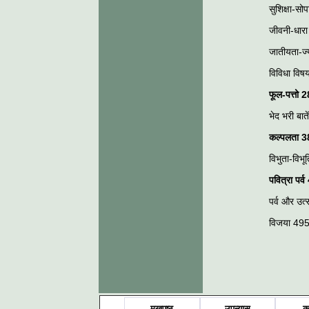
सुशिक्षा-स
जीवनी-धार
जातीयता-ज
विविधा वि
फूल-पत्तो
2
भेद भरी बात
कल्पलता
3
विभुता-विभ
पवित्रा पर्व
पर्व और उत
विजया 49
मुखपृष्ठ
उपन्यास
क