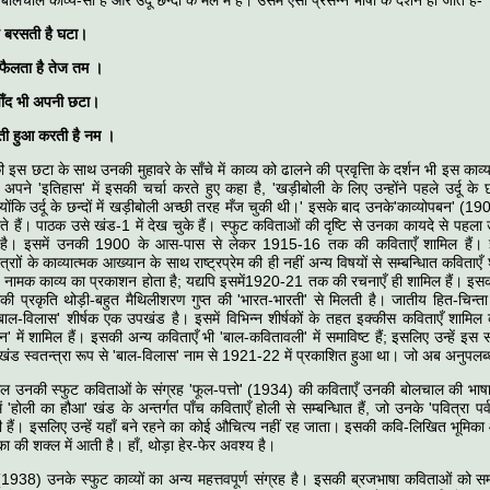
बोलचाल काव्य-सा है और उर्दू छन्दों के मेल में है। उसमें ऐसी प्रसन्न भाषा के दर्शन हो जाते हैं-
है बरसती है घटा।
 फैलता है तेज तम
।
चाँद भी अपनी छटा।
ी हुआ करती है नम
।
 इस छटा के साथ उनकी मुहावरे के साँचे में काव्य को ढालने की प्रवृत्तिा के दर्शन भी इस काव्य म
े अपने 'इतिहास' में इसकी चर्चा करते हुए कहा है, 'खड़ीबोली के लिए उन्होंने पहले उर्दू के
ोंकि उर्दू के छन्दों में खड़ीबोली अच्छी तरह मँज चुकी थी।' इसके बाद उनके'काव्योपबन' (190
ते हैं। पाठक उसे खंड-1 में देख चुके हैं। स्फुट कविताओं की दृष्टि से उनका कायदे से पहला 
 है। इसमें उनकी 1900 के आस-पास से लेकर 1915-16 तक की कविताएँ शामिल हैं। इ
त्राों के काव्यात्मक आख्यान के साथ राष्ट्रप्रेम की ही नहीं अन्य विषयों से सम्बन्धिात कविताएँ
न' नामक काव्य का प्रकाशन होता है; यद्यपि इसमें1920-21 तक की रचनाएँ ही शामिल हैं। इसका
की प्रकृति थोड़ी-बहुत मैथिलीशरण गुप्त की 'भारत-भारती' से मिलती है। जातीय हित-चिन्ता
'बाल-विलास' शीर्षक एक उपखंड है। इसमें विभिन्न शीर्षकों के तहत इक्कीस कविताएँ शामिल 
न' में शामिल हैं। इसकी अन्य कविताएँ भी 'बाल-कवितावली' में समाविष्ट हैं; इसलिए उन्हें इस 
खंड स्वतन्त्रा रूप से 'बाल-विलास' नाम से 1921-22 में प्रकाशित हुआ था। जो अब अनुपलब्
मिल उनकी स्फुट कविताओं के संग्रह 'फूल-पत्तो' (1934) की कविताएँ उनकी बोलचाल की भाषा
ें 'होली का हौआ' खंड के अन्तर्गत पाँच कविताएँ होली से सम्बन्धिात हैं, जो उनके 'पवित्रा पर्व
 हैं। इसलिए उन्हें यहाँ बने रहने का कोई औचित्य नहीं रह जाता। इसकी कवि-लिखित भूमि
ा की शक्ल में आती है। हाँ, थोड़ा हेर-फेर अवश्य है।
(1938) उनके स्फुट काव्यों का अन्य महत्तवपूर्ण संग्रह है। इसकी ब्रजभाषा कविताओं को सम्