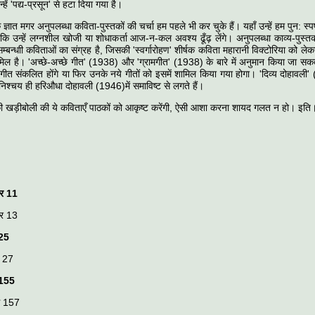
हें 'पद्य-प्रसून' से हटा दिया गया है।
 ज्ञात मगर अनुपलब्धा कविता-पुस्तकों की चर्चा हम पहले भी कर चुके हैं। यहाँ उन्हें हम पुन: स
 कि उन्हें लग्नशील खोजी या शोधाकर्ता आज-न-कल अवश्य ढूँढ़ लेंगे। अनुपलब्धा काव्य-पुस्तक
्बन्धाी कविताओं का संग्रह है, जिसकी 'स्वर्गारोहण' शीर्षक कविता महारानी विक्टोरिया को ल
शामिल है। 'अच्छे-अच्छे गीत' (1938) और 'ग्रामगीत' (1938) के बारे में अनुमान किया जा सक
 गीत संकलित होंगे या फिर उनके नये गीतों को इसमें शामिल किया गया होगा। 'दिव्य दोहावल
्चय ही हरिऔधा दोहावली (1946)में समाविष्ट से लगते हैं।
ी खड़ीबोली की ये कविताएँ पाठकों को आकृष्ट करेंगी, ऐसी आशा करना शायद गलत न हो। इति
हार
11
हार 13
25
प 27
155
ग 157