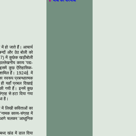
भाषा की परिभाषा
ें हो जाते हैं। आचार्य
 छन्दों और ठेठ बोली को
7) में कुछेक खड़ीबोली
उल्लेखनीय काव्य 'पद्य-
समें कुछ ऐतिहासिक-
 शामिल हैं। 1924ई. में
 स्वरूप प्रबन्धाात्मक
 ही यहाँ प्रबल दिखाई
की गयी हैं। इनमें कुछ
संग्रह से हटा दिया गया
धा है।
 में लिखी कविताओं का
'नामक काव्य-संग्रह में
का आगे चलकर 'आधाुनिक
बध्द खंड में डाल दिया